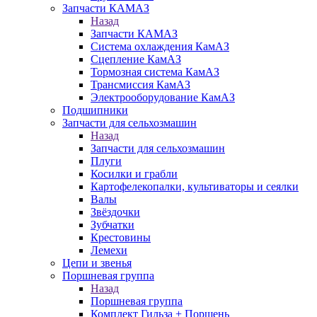
Запчасти КАМАЗ
Назад
Запчасти КАМАЗ
Система охлаждения КамАЗ
Сцепление КамАЗ
Тормозная система КамАЗ
Трансмиссия КамАЗ
Электрооборудование КамАЗ
Подшипники
Запчасти для сельхозмашин
Назад
Запчасти для сельхозмашин
Плуги
Косилки и грабли
Картофелекопалки, культиваторы и сеялки
Валы
Звёздочки
Зубчатки
Крестовины
Лемехи
Цепи и звенья
Поршневая группа
Назад
Поршневая группа
Комплект Гильза + Поршень