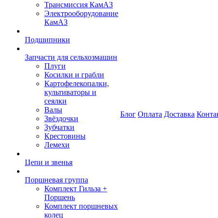
Трансмиссия КамАЗ
Электрооборудование
КамАЗ
Подшипники
Запчасти для сельхозмашин
Плуги
Косилки и грабли
Картофелекопалки,
культиваторы и
сеялки
Валы
Блог
Оплата
Доставка
Конта
Звёздочки
Зубчатки
Крестовины
Лемехи
Цепи и звенья
Поршневая группа
Комплект Гильза +
Поршень
Комплект поршневых
колец