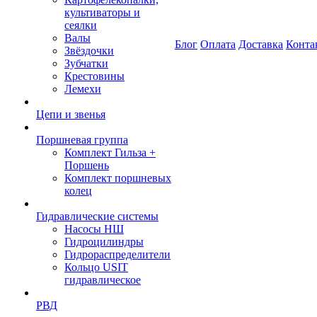
культиваторы и
сеялки
Валы
Блог
Оплата
Доставка
Конта
Звёздочки
Зубчатки
Крестовины
Лемехи
Цепи и звенья
Поршневая группа
Комплект Гильза +
Поршень
Комплект поршневых
колец
Гидравлические системы
Насосы НШ
Гидроцилиндры
Гидрораспределители
Кольцо USIT
гидравлическое
РВД