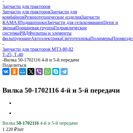
-
Запчасти для тракторов
Запчасти для тракторов
Запчасти для
комбайнов
Резинотехнические изделия
Запчасти
КАМАЗ
Подшипники
Запчасти для сельхозмашин
Цепи и
звенья
Поршневая группа
Гидравлические
системы
РВД
Фильтры и элементы
фильтрующие
Автоэлектрика
Светотехника
Полимеры
Промизде
-
Запчасти для тракторов МТЗ-80,82
Т-25, Т-40
-
Вилка 50-1702116 4-й и 5-й передачи
Поделиться
Вилка 50-1702116 4-й и 5-й передачи
Вилка
50-1702116
4-й и 5-й передачи
1 220
₽
/шт