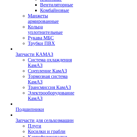
Вентиляторные
Комбайновые
Манжеты
армированные
Кольца
уплотнительные
Рукава МБС
Трубки ПВХ
Запчасти КАМАЗ
Система охлаждения
КамАЗ
Сцепление КамАЗ
Тормозная система
КамАЗ
Трансмиссия КамАЗ
Электрооборудование
КамАЗ
Подшипники
Запчасти для сельхозмашин
Плуги
Косилки и грабли
Картофелекопалки,