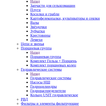
Назад
Запчасти для сельхозмашин
Плуги
Косилки и грабли
Картофелекопалки, культиваторы и сеялки
Валы
Звёздочки
Зубчатки
Крестовины
Лемехи
Цепи и звенья
Поршневая группа
Назад
Поршневая группа
Комплект Гильза + Поршень
Комплект поршневых колец
Гидравлические системы
Назад
Гидравлические системы
Насосы НШ
Гидроцилиндры
Гидрораспределители
Кольцо USIT гидравлическое
РВД
Фильтры и элементы фильтрующие