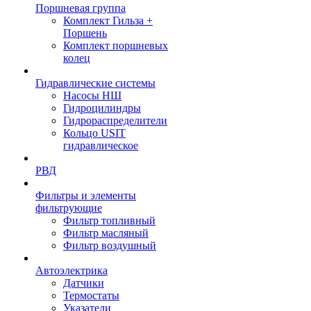
Поршневая группа
Комплект Гильза +
Поршень
Комплект поршневых
колец
Гидравлические системы
Насосы НШ
Гидроцилиндры
Гидрораспределители
Кольцо USIT
гидравлическое
РВД
Фильтры и элементы
фильтрующие
Фильтр топливный
Фильтр масляный
Фильтр воздушный
Автоэлектрика
Датчики
Термостаты
Указатели