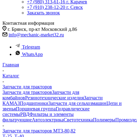
+7 (980) 313-61-16
г. Карачев
+7 (910) 238-12-20
г. Севск
Заказать звонок
Контактная информация
г. Брянск, пр-кт Московский д.86
info@mechanic-market32.ru
Telegram
WhatsApp
Главная
-
Каталог
-
Запчасти для тракторов
Запчасти для тракторов
Запчасти для
комбайнов
Резинотехнические изделия
Запчасти
КАМАЗ
Подшипники
Запчасти для сельхозмашин
Цепи и
звенья
Поршневая группа
Гидравлические
системы
РВД
Фильтры и элементы
фильтрующие
Автоэлектрика
Светотехника
Полимеры
Промизде
-
Запчасти для тракторов МТЗ-80,82
Т-25, Т-40