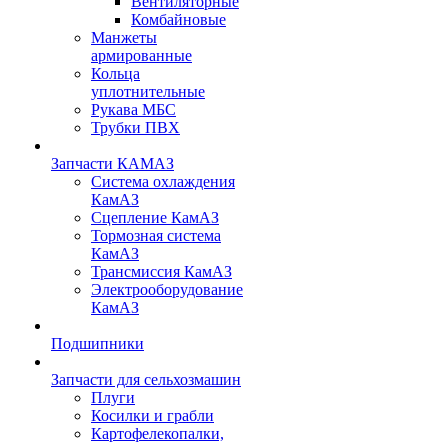
Вентиляторные
Комбайновые
Манжеты
армированные
Кольца
уплотнительные
Рукава МБС
Трубки ПВХ
Запчасти КАМАЗ
Система охлаждения
КамАЗ
Сцепление КамАЗ
Тормозная система
КамАЗ
Трансмиссия КамАЗ
Электрооборудование
КамАЗ
Подшипники
Запчасти для сельхозмашин
Плуги
Косилки и грабли
Картофелекопалки,