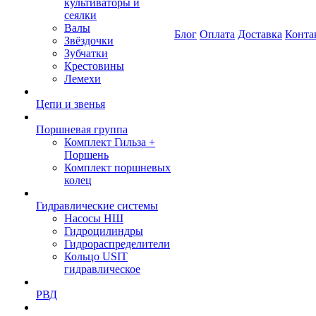
культиваторы и
сеялки
Валы
Блог
Оплата
Доставка
Конта
Звёздочки
Зубчатки
Крестовины
Лемехи
Цепи и звенья
Поршневая группа
Комплект Гильза +
Поршень
Комплект поршневых
колец
Гидравлические системы
Насосы НШ
Гидроцилиндры
Гидрораспределители
Кольцо USIT
гидравлическое
РВД