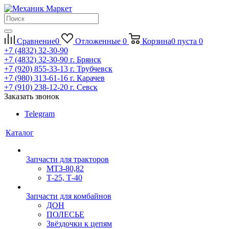
Сравнение
0
Отложенные
0
Корзина
0
пуста
0
+7 (4832) 32-30-90
+7 (4832) 32-30-90
г. Брянск
+7 (920) 855-33-13
г. Трубчевск
+7 (980) 313-61-16
г. Карачев
+7 (910) 238-12-20
г. Севск
Заказать звонок
Telegram
Каталог
Запчасти для тракторов
МТЗ-80,82
Т-25, Т-40
Запчасти для комбайнов
ДОН
ПОЛЕСЬЕ
Звёздочки к цепям