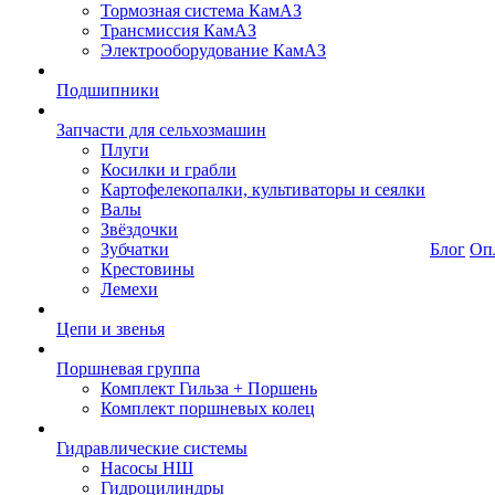
Тормозная система КамАЗ
Трансмиссия КамАЗ
Электрооборудование КамАЗ
Подшипники
Запчасти для сельхозмашин
Плуги
Косилки и грабли
Картофелекопалки, культиваторы и сеялки
Валы
Звёздочки
Зубчатки
Блог
Оп
Крестовины
Лемехи
Цепи и звенья
Поршневая группа
Комплект Гильза + Поршень
Комплект поршневых колец
Гидравлические системы
Насосы НШ
Гидроцилиндры