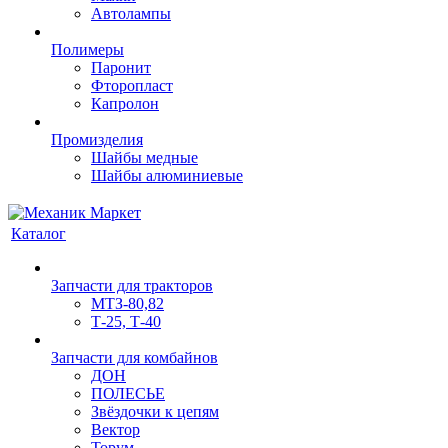
Автолампы
Полимеры
Паронит
Фторопласт
Капролон
Промизделия
Шайбы медные
Шайбы алюминиевые
Каталог
Запчасти для тракторов
МТЗ-80,82
Т-25, Т-40
Запчасти для комбайнов
ДОН
ПОЛЕСЬЕ
Звёздочки к цепям
Вектор
Торум