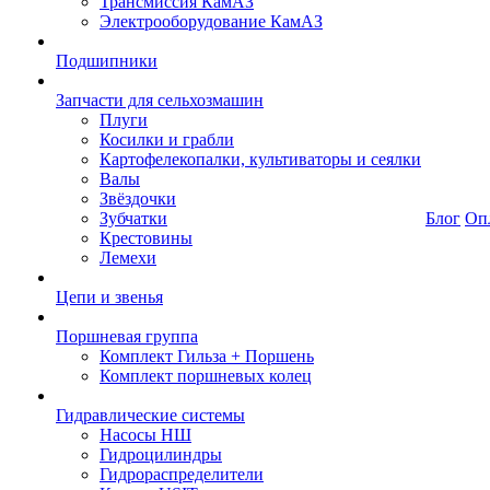
Трансмиссия КамАЗ
Электрооборудование КамАЗ
Подшипники
Запчасти для сельхозмашин
Плуги
Косилки и грабли
Картофелекопалки, культиваторы и сеялки
Валы
Звёздочки
Зубчатки
Блог
Оп
Крестовины
Лемехи
Цепи и звенья
Поршневая группа
Комплект Гильза + Поршень
Комплект поршневых колец
Гидравлические системы
Насосы НШ
Гидроцилиндры
Гидрораспределители