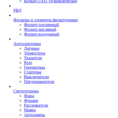
Кольцо USIT гидравлическое
РВД
Фильтры и элементы фильтрующие
Фильтр топливный
Фильтр масляный
Фильтр воздушный
Автоэлектрика
Датчики
Термостаты
Указатели
Реле
Генераторы
Стартеры
Выключатели
Предохранители
Светотехника
Фары
Фонари
Рассеиватели
Маяки
Автолампы