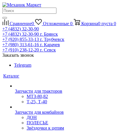
Сравнение
0
Отложенные
0
Корзина
0
пуста
0
+7 (4832) 32-30-90
+7 (4832) 32-30-90
г. Брянск
+7 (920) 855-33-13
г. Трубчевск
+7 (980) 313-61-16
г. Карачев
+7 (910) 238-12-20
г. Севск
Заказать звонок
Telegram
Каталог
Запчасти для тракторов
МТЗ-80,82
Т-25, Т-40
Запчасти для комбайнов
ДОН
ПОЛЕСЬЕ
Звёздочки к цепям