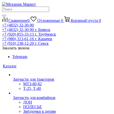
Сравнение
0
Отложенные
0
Корзина
0
пуста
0
+7 (4832) 32-30-90
+7 (4832) 32-30-90
г. Брянск
+7 (920) 855-33-13
г. Трубчевск
+7 (980) 313-61-16
г. Карачев
+7 (910) 238-12-20
г. Севск
Заказать звонок
Telegram
Каталог
Запчасти для тракторов
МТЗ-80,82
Т-25, Т-40
Запчасти для комбайнов
ДОН
ПОЛЕСЬЕ
Звёздочки к цепям