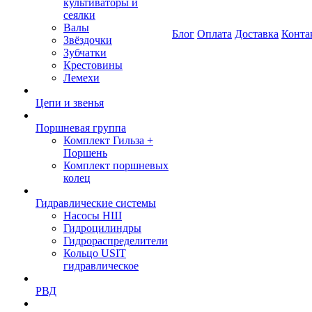
культиваторы и
сеялки
Валы
Блог
Оплата
Доставка
Конта
Звёздочки
Зубчатки
Крестовины
Лемехи
Цепи и звенья
Поршневая группа
Комплект Гильза +
Поршень
Комплект поршневых
колец
Гидравлические системы
Насосы НШ
Гидроцилиндры
Гидрораспределители
Кольцо USIT
гидравлическое
РВД