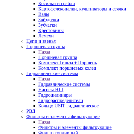
Косилки и грабли
Картофелекопалки, культиваторы и сеялки
Валы
Звёздочки
Зубчатки
Крестовины
Лемехи
Цепи и звенья
Поршневая группа
Назад
Поршневая группа
Комплект Гильза + Поршень
Комплект поршневых колец
Гидравлические системы
Назад
Гидравлические системы
Насосы НШ
Гидроцилиндры
Гидрораспределители
Кольцо USIT гидравлическое
РВД
Фильтры и элементы фильтрующие
Назад
Фильтры и элементы фильтрующие
Фильтр топливный