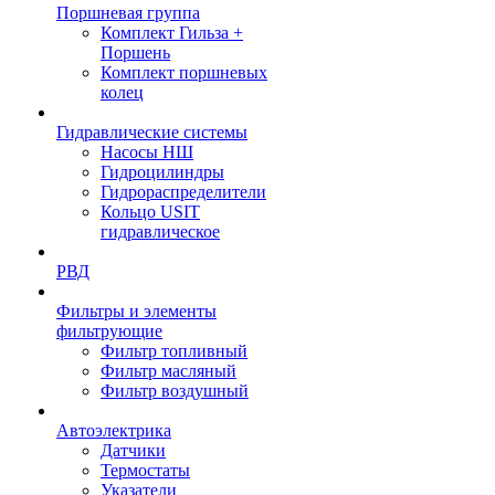
Поршневая группа
Комплект Гильза +
Поршень
Комплект поршневых
колец
Гидравлические системы
Насосы НШ
Гидроцилиндры
Гидрораспределители
Кольцо USIT
гидравлическое
РВД
Фильтры и элементы
фильтрующие
Фильтр топливный
Фильтр масляный
Фильтр воздушный
Автоэлектрика
Датчики
Термостаты
Указатели