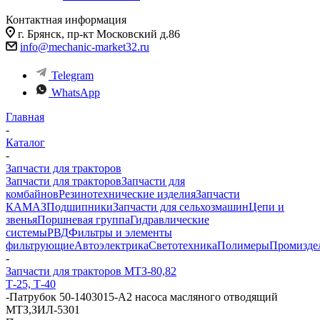
Контактная информация
г. Брянск, пр-кт Московский д.86
info@mechanic-market32.ru
Telegram
WhatsApp
Главная
-
Каталог
-
Запчасти для тракторов
Запчасти для тракторов
Запчасти для
комбайнов
Резинотехнические изделия
Запчасти
КАМАЗ
Подшипники
Запчасти для сельхозмашин
Цепи и
звенья
Поршневая группа
Гидравлические
системы
РВД
Фильтры и элементы
фильтрующие
Автоэлектрика
Светотехника
Полимеры
Промизде
-
Запчасти для тракторов МТЗ-80,82
Т-25, Т-40
-
Патрубок 50-1403015-А2 насоса масляного отводящий
МТЗ,ЗИЛ-5301