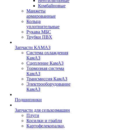
Вентиляторные
Комбайновые
Манжеты
армированные
Кольца
уплотнительные
Рукава МБС
Трубки ПВХ
Запчасти КАМАЗ
Система охлаждения
КамАЗ
Сцепление КамАЗ
Тормозная система
КамАЗ
Трансмиссия КамАЗ
Электрооборудование
КамАЗ
Подшипники
Запчасти для сельхозмашин
Плуги
Косилки и грабли
Картофелекопалки,