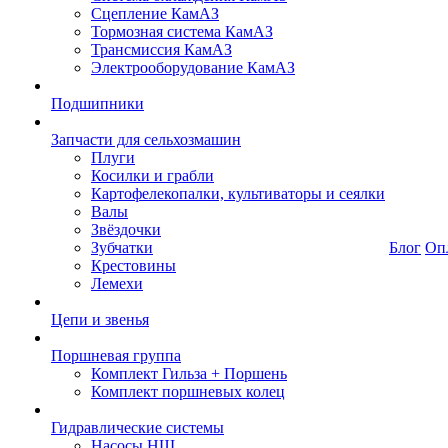
Сцепление КамАЗ
Тормозная система КамАЗ
Трансмиссия КамАЗ
Электрооборудование КамАЗ
Подшипники
Запчасти для сельхозмашин
Плуги
Косилки и грабли
Картофелекопалки, культиваторы и сеялки
Валы
Звёздочки
Зубчатки
Блог
Оп
Крестовины
Лемехи
Цепи и звенья
Поршневая группа
Комплект Гильза + Поршень
Комплект поршневых колец
Гидравлические системы
Насосы НШ