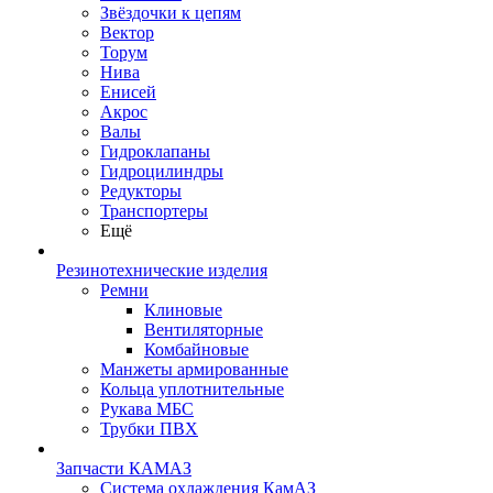
Звёздочки к цепям
Вектор
Торум
Нива
Енисей
Акрос
Валы
Гидроклапаны
Гидроцилиндры
Редукторы
Транспортеры
Ещё
Резинотехнические изделия
Ремни
Клиновые
Вентиляторные
Комбайновые
Манжеты армированные
Кольца уплотнительные
Рукава МБС
Трубки ПВХ
Запчасти КАМАЗ
Система охлаждения КамАЗ