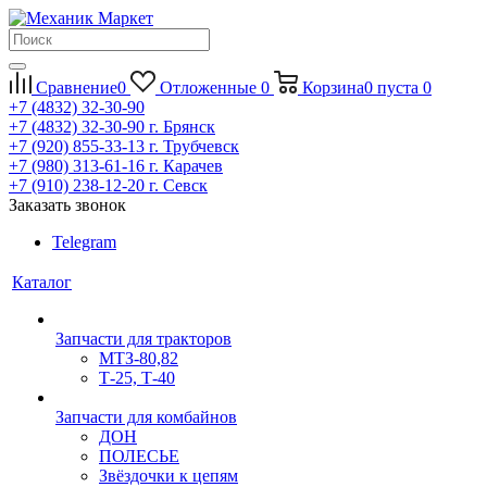
Сравнение
0
Отложенные
0
Корзина
0
пуста
0
+7 (4832) 32-30-90
+7 (4832) 32-30-90
г. Брянск
+7 (920) 855-33-13
г. Трубчевск
+7 (980) 313-61-16
г. Карачев
+7 (910) 238-12-20
г. Севск
Заказать звонок
Telegram
Каталог
Запчасти для тракторов
МТЗ-80,82
Т-25, Т-40
Запчасти для комбайнов
ДОН
ПОЛЕСЬЕ
Звёздочки к цепям