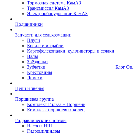
Тормозная система КамАЗ
Трансмиссия КамАЗ
Электрооборудование КамАЗ
Подшипники
Запчасти для сельхозмашин
Плуги
Косилки и грабли
Картофелекопалки, культиваторы и сеялки
Валы
Звёздочки
Зубчатки
Блог
Оп
Крестовины
Лемехи
Цепи и звенья
Поршневая группа
Комплект Гильза + Поршень
Комплект поршневых колец
Гидравлические системы
Насосы НШ
Гидроцилиндры