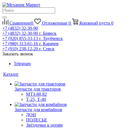
Сравнение
0
Отложенные
0
Корзина
0
пуста
0
+7 (4832) 32-30-90
+7 (4832) 32-30-90
г. Брянск
+7 (920) 855-33-13
г. Трубчевск
+7 (980) 313-61-16
г. Карачев
+7 (910) 238-12-20
г. Севск
Заказать звонок
Telegram
Каталог
Запчасти для тракторов
МТЗ-80,82
Т-25, Т-40
Запчасти для комбайнов
ДОН
ПОЛЕСЬЕ
Звёздочки к цепям