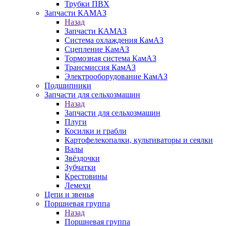
Трубки ПВХ
Запчасти КАМАЗ
Назад
Запчасти КАМАЗ
Система охлаждения КамАЗ
Сцепление КамАЗ
Тормозная система КамАЗ
Трансмиссия КамАЗ
Электрооборудование КамАЗ
Подшипники
Запчасти для сельхозмашин
Назад
Запчасти для сельхозмашин
Плуги
Косилки и грабли
Картофелекопалки, культиваторы и сеялки
Валы
Звёздочки
Зубчатки
Крестовины
Лемехи
Цепи и звенья
Поршневая группа
Назад
Поршневая группа