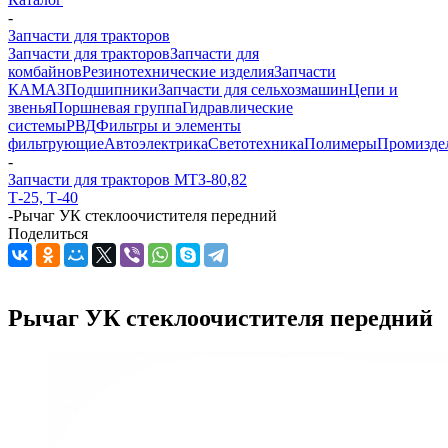
-
Запчасти для тракторов
Запчасти для тракторов
Запчасти для
комбайнов
Резинотехнические изделия
Запчасти
КАМАЗ
Подшипники
Запчасти для сельхозмашин
Цепи и
звенья
Поршневая группа
Гидравлические
системы
РВД
Фильтры и элементы
фильтрующие
Автоэлектрика
Светотехника
Полимеры
Промизде
-
Запчасти для тракторов МТЗ-80,82
Т-25, Т-40
-
Рычаг УК стеклоочистителя передний
Поделиться
Рычаг УК стеклоочистителя передний