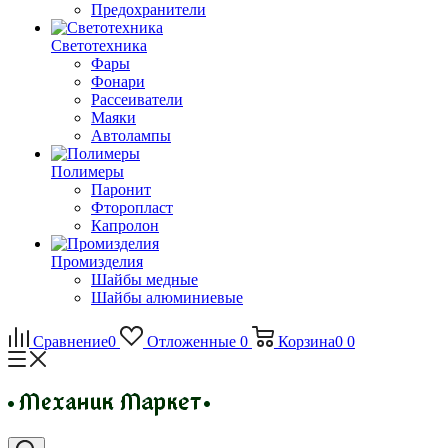
Предохранители
Светотехника
Фары
Фонари
Рассеиватели
Маяки
Автолампы
Полимеры
Паронит
Фторопласт
Капролон
Промизделия
Шайбы медные
Шайбы алюминиевые
Сравнение
0
Отложенные
0
Корзина
0
0