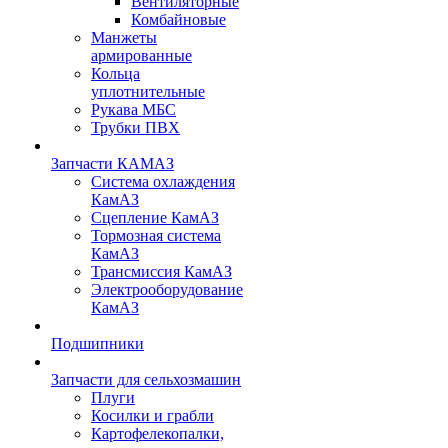
Вентиляторные
Комбайновые
Манжеты
армированные
Кольца
уплотнительные
Рукава МБС
Трубки ПВХ
Запчасти КАМАЗ
Система охлаждения
КамАЗ
Сцепление КамАЗ
Тормозная система
КамАЗ
Трансмиссия КамАЗ
Электрооборудование
КамАЗ
Подшипники
Запчасти для сельхозмашин
Плуги
Косилки и грабли
Картофелекопалки,