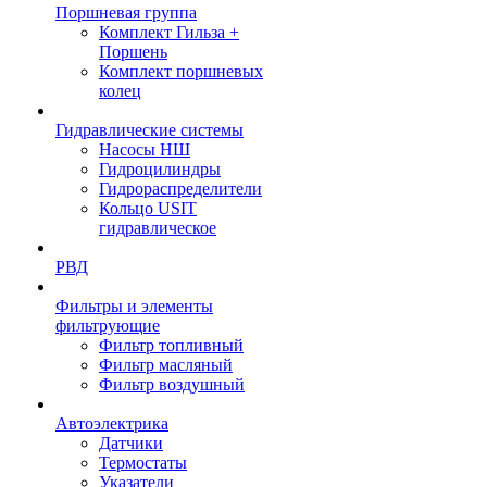
Поршневая группа
Комплект Гильза +
Поршень
Комплект поршневых
колец
Гидравлические системы
Насосы НШ
Гидроцилиндры
Гидрораспределители
Кольцо USIT
гидравлическое
РВД
Фильтры и элементы
фильтрующие
Фильтр топливный
Фильтр масляный
Фильтр воздушный
Автоэлектрика
Датчики
Термостаты
Указатели