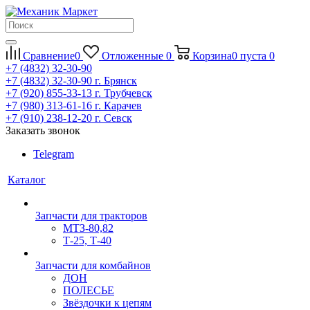
Сравнение
0
Отложенные
0
Корзина
0
пуста
0
+7 (4832) 32-30-90
+7 (4832) 32-30-90
г. Брянск
+7 (920) 855-33-13
г. Трубчевск
+7 (980) 313-61-16
г. Карачев
+7 (910) 238-12-20
г. Севск
Заказать звонок
Telegram
Каталог
Запчасти для тракторов
МТЗ-80,82
Т-25, Т-40
Запчасти для комбайнов
ДОН
ПОЛЕСЬЕ
Звёздочки к цепям