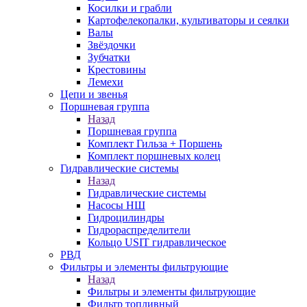
Косилки и грабли
Картофелекопалки, культиваторы и сеялки
Валы
Звёздочки
Зубчатки
Крестовины
Лемехи
Цепи и звенья
Поршневая группа
Назад
Поршневая группа
Комплект Гильза + Поршень
Комплект поршневых колец
Гидравлические системы
Назад
Гидравлические системы
Насосы НШ
Гидроцилиндры
Гидрораспределители
Кольцо USIT гидравлическое
РВД
Фильтры и элементы фильтрующие
Назад
Фильтры и элементы фильтрующие
Фильтр топливный