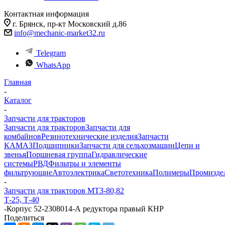
Контактная информация
г. Брянск, пр-кт Московский д.86
info@mechanic-market32.ru
Telegram
WhatsApp
Главная
-
Каталог
-
Запчасти для тракторов
Запчасти для тракторов
Запчасти для
комбайнов
Резинотехнические изделия
Запчасти
КАМАЗ
Подшипники
Запчасти для сельхозмашин
Цепи и
звенья
Поршневая группа
Гидравлические
системы
РВД
Фильтры и элементы
фильтрующие
Автоэлектрика
Светотехника
Полимеры
Промизде
-
Запчасти для тракторов МТЗ-80,82
Т-25, Т-40
-
Корпус 52-2308014-А редуктора правый КНР
Поделиться