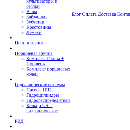
культиваторы и
сеялки
Валы
Блог
Оплата
Доставка
Конта
Звёздочки
Зубчатки
Крестовины
Лемехи
Цепи и звенья
Поршневая группа
Комплект Гильза +
Поршень
Комплект поршневых
колец
Гидравлические системы
Насосы НШ
Гидроцилиндры
Гидрораспределители
Кольцо USIT
гидравлическое
РВД