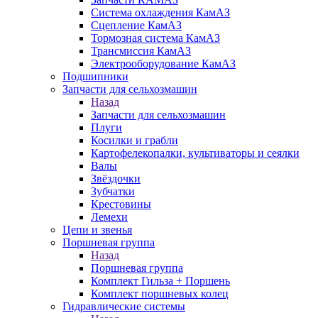
Система охлаждения КамАЗ
Сцепление КамАЗ
Тормозная система КамАЗ
Трансмиссия КамАЗ
Электрооборудование КамАЗ
Подшипники
Запчасти для сельхозмашин
Назад
Запчасти для сельхозмашин
Плуги
Косилки и грабли
Картофелекопалки, культиваторы и сеялки
Валы
Звёздочки
Зубчатки
Крестовины
Лемехи
Цепи и звенья
Поршневая группа
Назад
Поршневая группа
Комплект Гильза + Поршень
Комплект поршневых колец
Гидравлические системы