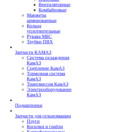
Вентиляторные
Комбайновые
Манжеты
армированные
Кольца
уплотнительные
Рукава МБС
Трубки ПВХ
Запчасти КАМАЗ
Система охлаждения
КамАЗ
Сцепление КамАЗ
Тормозная система
КамАЗ
Трансмиссия КамАЗ
Электрооборудование
КамАЗ
Подшипники
Запчасти для сельхозмашин
Плуги
Косилки и грабли
Картофелекопалки,