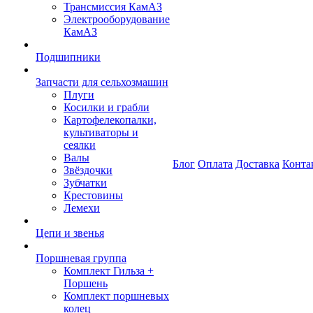
Трансмиссия КамАЗ
Электрооборудование
КамАЗ
Подшипники
Запчасти для сельхозмашин
Плуги
Косилки и грабли
Картофелекопалки,
культиваторы и
сеялки
Валы
Блог
Оплата
Доставка
Конта
Звёздочки
Зубчатки
Крестовины
Лемехи
Цепи и звенья
Поршневая группа
Комплект Гильза +
Поршень
Комплект поршневых
колец