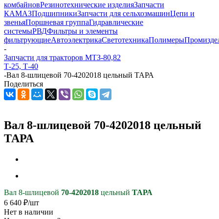
комбайнов
Резинотехнические изделия
Запчасти
КАМАЗ
Подшипники
Запчасти для сельхозмашин
Цепи и
звенья
Поршневая группа
Гидравлические
системы
РВД
Фильтры и элементы
фильтрующие
Автоэлектрика
Светотехника
Полимеры
Промизде
-
Запчасти для тракторов МТЗ-80,82
Т-25, Т-40
-
Вал 8-шлицевой 70-4202018 цельный ТАРА
Поделиться
Вал 8-шлицевой 70-4202018 цельный
ТАРА
Вал 8-шлицевой
70-4202018
цельный
ТАРА
6 640
₽
/шт
Нет в наличии