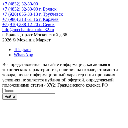
+7 (4832) 32-30-90
+7 (4832) 32-30-90
г. Брянск
+7 (920) 855-33-13
г. Трубчевск
+7 (980) 313-61-16
г. Карачев
+7 (910) 238-12-20
г. Севск
info@mechanic-market32.ru
г. Брянск, пр-кт Московский д.86
2026 © Механик Маркет
Telegram
WhatsApp
Вся представленная на сайте информация, касающаяся
технических характеристик, наличия на складе, стоимости
товара, носит информационный характер и ни при каких
условиях не является публичной офертой, определяемой
положениями статьи 437(2) Гражданского кодекса РФ
Найти