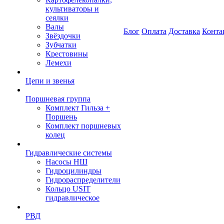
культиваторы и
сеялки
Валы
Блог
Оплата
Доставка
Конта
Звёздочки
Зубчатки
Крестовины
Лемехи
Цепи и звенья
Поршневая группа
Комплект Гильза +
Поршень
Комплект поршневых
колец
Гидравлические системы
Насосы НШ
Гидроцилиндры
Гидрораспределители
Кольцо USIT
гидравлическое
РВД