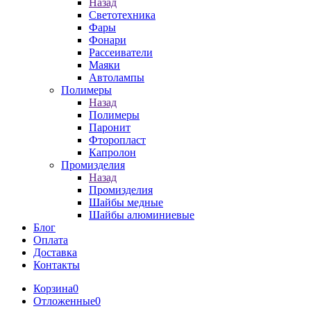
Назад
Светотехника
Фары
Фонари
Рассеиватели
Маяки
Автолампы
Полимеры
Назад
Полимеры
Паронит
Фторопласт
Капролон
Промизделия
Назад
Промизделия
Шайбы медные
Шайбы алюминиевые
Блог
Оплата
Доставка
Контакты
Корзина
0
Отложенные
0