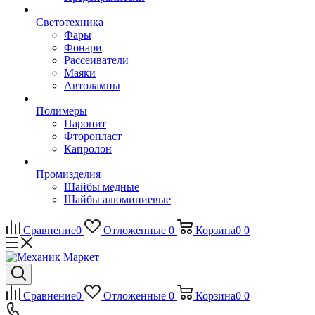
Светотехника
Фары
Фонари
Рассеиватели
Маяки
Автолампы
Полимеры
Паронит
Фторопласт
Капролон
Промизделия
Шайбы медные
Шайбы алюминиевые
Сравнение
0
Отложенные
0
Корзина
0
0
Сравнение
0
Отложенные
0
Корзина
0
0