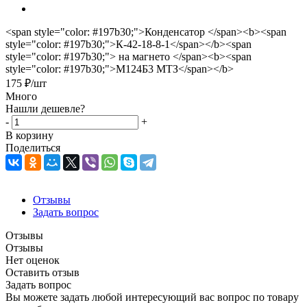
<span style="color: #197b30;">Конденсатор </span><b><span
style="color: #197b30;">К-42-18-8-1</span></b><span
style="color: #197b30;"> на магнето </span><b><span
style="color: #197b30;">М124Б3 МТЗ</span></b>
175
₽
/шт
Много
Нашли дешевле?
-
+
В корзину
Поделиться
Отзывы
Задать вопрос
Отзывы
Отзывы
Нет оценок
Оставить отзыв
Задать вопрос
Вы можете задать любой интересующий вас вопрос по товару