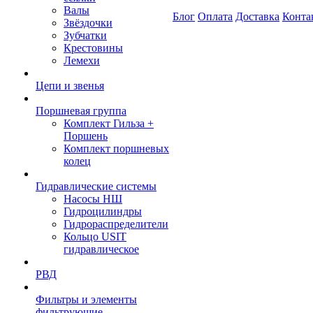
Валы
Блог
Оплата
Доставка
Конта
Звёздочки
Зубчатки
Крестовины
Лемехи
Цепи и звенья
Поршневая группа
Комплект Гильза +
Поршень
Комплект поршневых
колец
Гидравлические системы
Насосы НШ
Гидроцилиндры
Гидрораспределители
Кольцо USIT
гидравлическое
РВД
Фильтры и элементы
фильтрующие