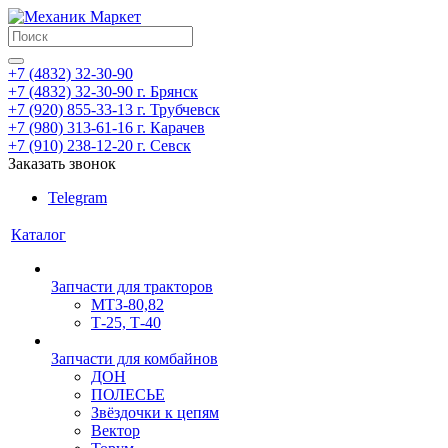
+7 (4832) 32-30-90
+7 (4832) 32-30-90
г. Брянск
+7 (920) 855-33-13
г. Трубчевск
+7 (980) 313-61-16
г. Карачев
+7 (910) 238-12-20
г. Севск
Заказать звонок
Telegram
Каталог
Запчасти для тракторов
МТЗ-80,82
Т-25, Т-40
Запчасти для комбайнов
ДОН
ПОЛЕСЬЕ
Звёздочки к цепям
Вектор