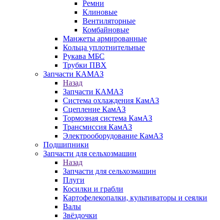
Ремни
Клиновые
Вентиляторные
Комбайновые
Манжеты армированные
Кольца уплотнительные
Рукава МБС
Трубки ПВХ
Запчасти КАМАЗ
Назад
Запчасти КАМАЗ
Система охлаждения КамАЗ
Сцепление КамАЗ
Тормозная система КамАЗ
Трансмиссия КамАЗ
Электрооборудование КамАЗ
Подшипники
Запчасти для сельхозмашин
Назад
Запчасти для сельхозмашин
Плуги
Косилки и грабли
Картофелекопалки, культиваторы и сеялки
Валы
Звёздочки