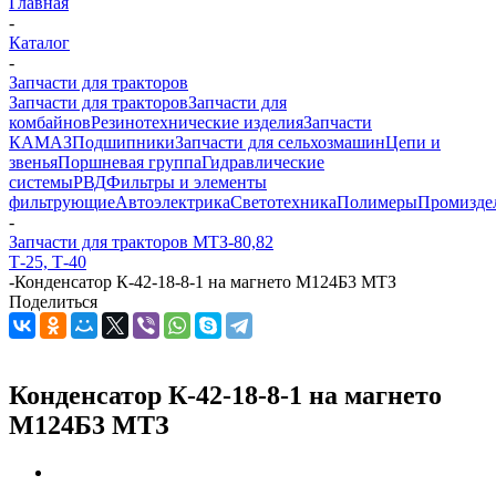
Главная
-
Каталог
-
Запчасти для тракторов
Запчасти для тракторов
Запчасти для
комбайнов
Резинотехнические изделия
Запчасти
КАМАЗ
Подшипники
Запчасти для сельхозмашин
Цепи и
звенья
Поршневая группа
Гидравлические
системы
РВД
Фильтры и элементы
фильтрующие
Автоэлектрика
Светотехника
Полимеры
Промизде
-
Запчасти для тракторов МТЗ-80,82
Т-25, Т-40
-
Конденсатор К-42-18-8-1 на магнето М124Б3 МТЗ
Поделиться
Конденсатор К-42-18-8-1 на магнето
М124Б3 МТЗ