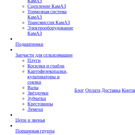
КамАЗ
Сцепление КамАЗ
Тормозная система
КамАЗ
Трансмиссия КамАЗ
Электрооборудование
КамАЗ
Подшипники
Запчасти для сельхозмашин
Плуги
Косилки и грабли
Картофелекопалки,
культиваторы и
сеялки
Валы
Блог
Оплата
Доставка
Конта
Звёздочки
Зубчатки
Крестовины
Лемехи
Цепи и звенья
Поршневая группа