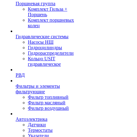
Поршневая группа
Комплект Гильза +
Поршень
Комплект поршневых
колец
Гидравлические системы
Насосы НШ
Гидроцилиндры
Гидрораспределители
Кольцо USIT
гидравлическое
РВД
Фильтры и элементы
фильтрующие
Фильтр топливный
Фильтр масляный
Фильтр воздушный
Автоэлектрика
Датчики
Термостаты
Указатели