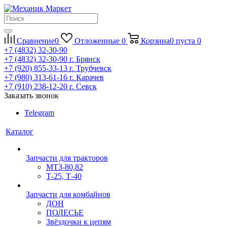
Сравнение
0
Отложенные
0
Корзина
0
пуста
0
+7 (4832) 32-30-90
+7 (4832) 32-30-90
г. Брянск
+7 (920) 855-33-13
г. Трубчевск
+7 (980) 313-61-16
г. Карачев
+7 (910) 238-12-20
г. Севск
Заказать звонок
Telegram
Каталог
Запчасти для тракторов
МТЗ-80,82
Т-25, Т-40
Запчасти для комбайнов
ДОН
ПОЛЕСЬЕ
Звёздочки к цепям