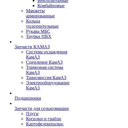
Вентиляторные
Комбайновые
Манжеты
армированные
Кольца
уплотнительные
Рукава МБС
Трубки ПВХ
Запчасти КАМАЗ
Система охлаждения
КамАЗ
Сцепление КамАЗ
Тормозная система
КамАЗ
Трансмиссия КамАЗ
Электрооборудование
КамАЗ
Подшипники
Запчасти для сельхозмашин
Плуги
Косилки и грабли
Картофелекопалки,