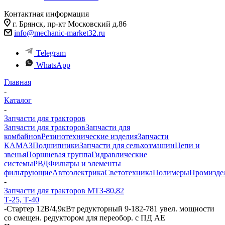
Контактная информация
г. Брянск, пр-кт Московский д.86
info@mechanic-market32.ru
Telegram
WhatsApp
Главная
-
Каталог
-
Запчасти для тракторов
Запчасти для тракторов
Запчасти для
комбайнов
Резинотехнические изделия
Запчасти
КАМАЗ
Подшипники
Запчасти для сельхозмашин
Цепи и
звенья
Поршневая группа
Гидравлические
системы
РВД
Фильтры и элементы
фильтрующие
Автоэлектрика
Светотехника
Полимеры
Промизде
-
Запчасти для тракторов МТЗ-80,82
Т-25, Т-40
-
Стартер 12В/4,9кВт редукторный 9-182-781 увел. мощности
со смещен. редуктором для переобор. с ПД AE