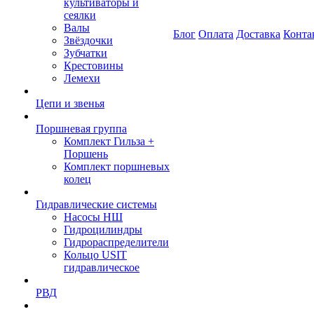
культиваторы и
сеялки
Валы
Блог
Оплата
Доставка
Конта
Звёздочки
Зубчатки
Крестовины
Лемехи
Цепи и звенья
Поршневая группа
Комплект Гильза +
Поршень
Комплект поршневых
колец
Гидравлические системы
Насосы НШ
Гидроцилиндры
Гидрораспределители
Кольцо USIT
гидравлическое
РВД