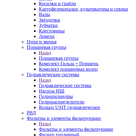
Косилки и грабли
Картофелекопалки, культиваторы и сеялки
Валы
Звёздочки
Зубчатки
Крестовины
Лемехи
Цепи и звенья
Поршневая группа
Назад
Поршневая группа
Комплект Гильза + Поршень
Комплект поршневых колец
Гидравлические системы
Назад
Гидравлические системы
Насосы НШ
Гидроцилиндры
Гидрораспределители
Кольцо USIT гидравлическое
РВД
Фильтры и элементы фильтрующие
Назад
Фильтры и элементы фильтрующие
Фильтр топливный