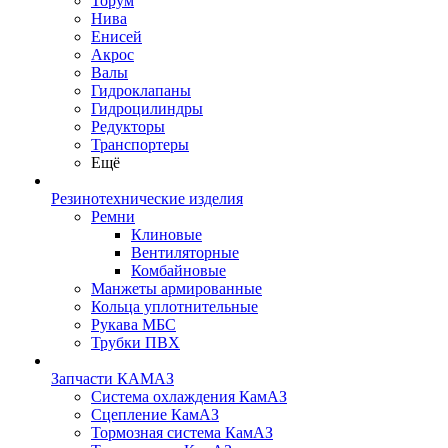
Торум
Нива
Енисей
Акрос
Валы
Гидроклапаны
Гидроцилиндры
Редукторы
Транспортеры
Ещё
Резинотехнические изделия
Ремни
Клиновые
Вентиляторные
Комбайновые
Манжеты армированные
Кольца уплотнительные
Рукава МБС
Трубки ПВХ
Запчасти КАМАЗ
Система охлаждения КамАЗ
Сцепление КамАЗ
Тормозная система КамАЗ