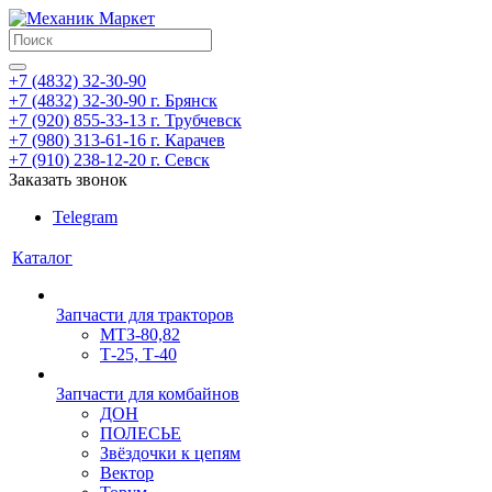
+7 (4832) 32-30-90
+7 (4832) 32-30-90
г. Брянск
+7 (920) 855-33-13
г. Трубчевск
+7 (980) 313-61-16
г. Карачев
+7 (910) 238-12-20
г. Севск
Заказать звонок
Telegram
Каталог
Запчасти для тракторов
МТЗ-80,82
Т-25, Т-40
Запчасти для комбайнов
ДОН
ПОЛЕСЬЕ
Звёздочки к цепям
Вектор