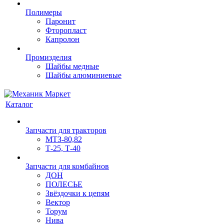
Полимеры
Паронит
Фторопласт
Капролон
Промизделия
Шайбы медные
Шайбы алюминиевые
Каталог
Запчасти для тракторов
МТЗ-80,82
Т-25, Т-40
Запчасти для комбайнов
ДОН
ПОЛЕСЬЕ
Звёздочки к цепям
Вектор
Торум
Нива