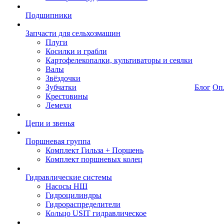
Подшипники
Запчасти для сельхозмашин
Плуги
Косилки и грабли
Картофелекопалки, культиваторы и сеялки
Валы
Звёздочки
Зубчатки
Блог
Оп
Крестовины
Лемехи
Цепи и звенья
Поршневая группа
Комплект Гильза + Поршень
Комплект поршневых колец
Гидравлические системы
Насосы НШ
Гидроцилиндры
Гидрораспределители
Кольцо USIT гидравлическое