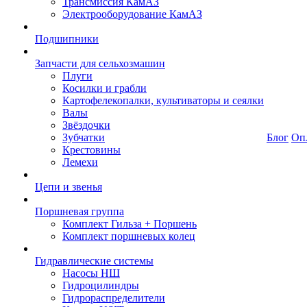
Трансмиссия КамАЗ
Электрооборудование КамАЗ
Подшипники
Запчасти для сельхозмашин
Плуги
Косилки и грабли
Картофелекопалки, культиваторы и сеялки
Валы
Звёздочки
Зубчатки
Блог
Оп
Крестовины
Лемехи
Цепи и звенья
Поршневая группа
Комплект Гильза + Поршень
Комплект поршневых колец
Гидравлические системы
Насосы НШ
Гидроцилиндры
Гидрораспределители