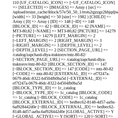
110 [UF_CATALOG_ICON] => [~UF_CATALOG_ICON]
=> [SELECTED] => [IMAGES] => Array ( [src] =>
/upload/resize_cache/iblock/57e/50_50_1/rrots2qjzzgz2hhjq
[width] => 33 [height] => 50 [size] => 1982 ) [CHILD] =>
Array ( [0] => Array ( [ID] => 148 [~ID] => 148
[IBLOCK_ID] => 42 [~IBLOCK_ID] => 42 [NAME] =>
МТЗ-80,82 [~NAME] => МТЗ-80,82 [PICTURE] => 14279
[~PICTURE] => 14279 [LEFT_MARGIN] => 2
[~LEFT_MARGIN] => 2 [RIGHT_MARGIN] => 3
[~RIGHT_MARGIN] => 3 [DEPTH_LEVEL] => 2
[~DEPTH_LEVEL] => 2 [SECTION_PAGE_URL] =>
/catalog/zapchasti-dlya-traktorov/mtz-80-82/
[~SECTION_PAGE_URL] => /catalog/zapchasti-dlya-
traktorov/mtz-80-82/ [IBLOCK_SECTION_ID] => 147
[~IBLOCK_SECTION_ID] => 147 [CODE] => mtz-80-82
[~CODE] => mtz-80-82 [EXTERNAL_ID] => ef7f247a-
0679-46dc-8322-b4504fb0ba5d [~EXTERNAL_ID] =>
ef7f247a-0679-46dc-8322-b4504fb0ba5d
[IBLOCK_TYPE_ID] => 1c_catalog
[~IBLOCK_TYPE_ID] => 1c_catalog [IBLOCK_CODE]
=> 1c_catalog [~IBLOCK_CODE] => 1c_catalog
[IBLOCK_EXTERNAL_ID] => bedbec62-8148-4d57-aa9a-
6af928442d0e [~IBLOCK_EXTERNAL_ID] => bedbec62-
8148-4d57-aa9a-6af928442d0e [GLOBAL_ACTIVE] => Y
[~GLOBAL_ACTIVE] => Y [SORT] => 120 [~SORT] =>