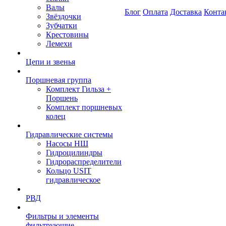
Валы
Блог
Оплата
Доставка
Конта
Звёздочки
Зубчатки
Крестовины
Лемехи
Цепи и звенья
Поршневая группа
Комплект Гильза +
Поршень
Комплект поршневых
колец
Гидравлические системы
Насосы НШ
Гидроцилиндры
Гидрораспределители
Кольцо USIT
гидравлическое
РВД
Фильтры и элементы
фильтрующие