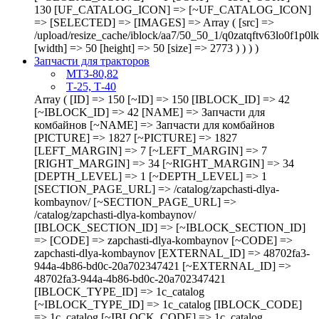
130 [UF_CATALOG_ICON] => [~UF_CATALOG_ICON]
=> [SELECTED] => [IMAGES] => Array ( [src] =>
/upload/resize_cache/iblock/aa7/50_50_1/q0zatqftv63lo0f1p0
[width] => 50 [height] => 50 [size] => 2773 ) ) ) )
Запчасти для тракторов
МТЗ-80,82
Т-25, Т-40
Array ( [ID] => 150 [~ID] => 150 [IBLOCK_ID] => 42 [~IBLOCK_ID] => 42 [NAME] => Запчасти для комбайнов [~NAME] => Запчасти для комбайнов [PICTURE] => 1827 [~PICTURE] => 1827 [LEFT_MARGIN] => 7 [~LEFT_MARGIN] => 7 [RIGHT_MARGIN] => 34 [~RIGHT_MARGIN] => 34 [DEPTH_LEVEL] => 1 [~DEPTH_LEVEL] => 1 [SECTION_PAGE_URL] => /catalog/zapchasti-dlya-kombaynov/ [~SECTION_PAGE_URL] => /catalog/zapchasti-dlya-kombaynov/ [IBLOCK_SECTION_ID] => [~IBLOCK_SECTION_ID] => [CODE] => zapchasti-dlya-kombaynov [~CODE] => zapchasti-dlya-kombaynov [EXTERNAL_ID] => 48702fa3-944a-4b86-bd0c-20a702347421 [~EXTERNAL_ID] => 48702fa3-944a-4b86-bd0c-20a702347421 [IBLOCK_TYPE_ID] => 1c_catalog [~IBLOCK_TYPE_ID] => 1c_catalog [IBLOCK_CODE] => 1c_catalog [~IBLOCK_CODE] => 1c_catalog [IBLOCK_EXTERNAL_ID] => bedbec62-8148-4d57-aa9a-6af928442d0e [~IBLOCK_EXTERNAL_ID] => bedbec62-8148-4d57-aa9a-6af928442d0e [GLOBAL_ACTIVE] => Y [~GLOBAL_ACTIVE] => Y [SORT] => 140 [~SORT] => 140 [UF_CATALOG_ICON] => [~UF_CATALOG_ICON] => [SELECTED] => [IMAGES] => Array ( [src] => /upload/resize_cache/medialibrary/b90/50_50_1/9uh008ramqpcwo0uxswb0wveocjaej6w.png [width] => 50 [height] => 50 [size] => 3014 ) [CHILD] => Array ( [0] => Array ( [ID] => 151 [~ID] => 151 [IBLOCK_ID] => 42 [~IBLOCK_ID] => 42 [NAME] => ДОН [~NAME] => ДОН [PICTURE] => 1823 [~PICTURE] => 1823 [LEFT_MARGIN] => 8 [~LEFT_MARGIN] => 8 [RIGHT_MARGIN] => 9 [~RIGHT_MARGIN] => 9 [DEPTH_LEVEL] => 2 [~DEPTH_LEVEL] => 2 [SECTION_PAGE_URL] => /catalog/zapchasti-dlya-kombaynov/don/ [~SECTION_PAGE_URL] => /catalog/zapchasti-dlya-kombaynov/don/ [IBLOCK_SECTION_ID] => 150 [~IBLOCK_SECTION_ID] => 150 [CODE] => don [~CODE] => don [EXTERNAL_ID] => 9b3587df-6db2-4b91-983e-78d30bb70703 [~EXTERNAL_ID] => 9b3587df-6db2-4b91-983e-78d30bb70703 [IBLOCK_TYPE_ID] => 1c_catalog [~IBLOCK_TYPE_ID] => 1c_catalog [IBLOCK_CODE] => 1c_catalog [~IBLOCK_CODE] => 1c_catalog [IBLOCK_EXTERNAL_ID] => bedbec62-8148-4d57-aa9a-6af928442d0e [~IBLOCK_EXTERNAL_ID] => bedbec62-8148-4d57-aa9a-6af928442d0e [GLOBAL_ACTIVE] => Y [~GLOBAL_ACTIVE] => Y [SORT] => 150 [~SORT] => 150 [UF_CATALOG_ICON] => [~UF_CATALOG_ICON] => [SELECTED] => [IMAGES] => Array ( [src] => /upload/resize_cache/medialibrary/75b/50_50_1/q0pxbfrxcbnsm9308whpo90rqrcoe8pp.jpg [width] => 50 [height] => 50 [size] => 2215 ) ) [1] => Array ( [ID] => 152 [~ID] => 152 [IBLOCK_ID] => 42 [~IBLOCK_ID] => 42 [NAME] => ПОЛЕСЬЕ [~NAME] => ПОЛЕСЬЕ [PICTURE] => 1825 [~PICTURE] => 1825 [LEFT_MARGIN] => 10 [~LEFT_MARGIN] => 10 [RIGHT_MARGIN] => 11 [~RIGHT_MARGIN] => 11 [DEPTH_LEVEL] => 2 [~DEPTH_LEVEL] => 2 [SECTION_PAGE_URL] => /catalog/zapchasti-dlya-kombaynov/polese/ [~SECTION_PAGE_URL] => /catalog/zapchasti-dlya-kombaynov/polese/ [IBLOCK_SECTION_ID] => 150 [~IBLOCK_SECTION_ID] => 150 [CODE] => polese [~CODE] => polese [EXTERNAL_ID] => df11b133-16f2-4774-a989-05f2563b8bf3 [~EXTERNAL_ID] => df11b133-16f2-4774-a989-05f2563b8bf3 [IBLOCK_TYPE_ID] => 1c_catalog [~IBLOCK_TYPE_ID] => 1c_catalog [IBLOCK_CODE] => 1c_catalog [~IBLOCK_CODE] => 1c_catalog [IBLOCK_EXTERNAL_ID] => bedbec62-8148-4d57-aa9a-6af928442d0e [~IBLOCK_EXTERNAL_ID] => bedbec62-8148-4d57-aa9a-6af928442d0e [GLOBAL_ACTIVE] => Y [~GLOBAL_ACTIVE] => Y [SORT] => 160 [~SORT] => 160 [UF_CATALOG_ICON] => [~UF_CATALOG_ICON] => [SELECTED] => [IMAGES] => Array ( [src] => /upload/resize_cache/medialibrary/6ff/50_50_1/xwgdczjpm45uv7ehe6t1unaf650x3uax.png [width] => 50 [height] => 50 [size] => 2835 ) ) [2] => Array ( [ID] => 153 [~ID] => 153 [IBLOCK_ID] => 42 [~IBLOCK_ID] => 42 [NAME] => Звёздочки к цепям [~NAME] => Звёздочки к цепям [PICTURE] => 1718 [~PICTURE] => 1718 [LEFT_MARGIN] => 12 [~LEFT_MARGIN] => 12 [RIGHT_MARGIN] => 13 [~RIGHT_MARGIN] => 13 [DEPTH_LEVEL] => 2 [~DEPTH_LEVEL] => 2 [SECTION_PAGE_URL] => /catalog/zapchasti-dlya-kombaynov/zvyezdochki-k-tsepyam/ [~SECTION_PAGE_URL] => /catalog/zapchasti-dlya-kombaynov/zvyezdochki-k-tsepyam/ [IBLOCK_SECTION_ID] => 150 [~IBLOCK_SECTION_ID] => 150 [CODE] => zvyezdochki-k-tsepyam [~CODE] => zvyezdochki-k-tsepyam [EXTERNAL_ID] => 3b3b00be-63e9-4f89-a77a-65e70f7c7d2f [~EXTERNAL_ID] => 3b3b00be-63e9-4f89-a77a-65e70f7c7d2f [IBLOCK_TYPE_ID] => 1c_catalog [~IBLOCK_TYPE_ID] => 1c_catalog [IBLOCK_CODE] => 1c_catalog [~IBLOCK_CODE] => 1c_catalog [IBLOCK_EXTERNAL_ID] => bedbec62-8148-4d57-aa9a-6af928442d0e [~IBLOCK_EXTERNAL_ID] => bedbec62-8148-4d57-aa9a-6af928442d0e [GLOBAL_ACTIVE] => Y [~GLOBAL_ACTIVE] => Y [SORT] => 170 [~SORT] => 170 [UF_CATALOG_ICON] => [~UF_CATALOG_ICON] => [SELECTED] => [IMAGES] => Array ( [src] => /upload/resize_cache/medialibrary/8d5/50_50_1/rk9b069bipa6k6s5mm8mz8feasc28ity.jpg [width] => 49 [height] => 50 [size] => 1969 ) ) [3] => Array ( [ID] => 213 [~ID] => 213 [IBLOCK_ID] => 42 [~IBLOCK_ID] => 42 [NAME] => Вектор [~NAME] => Вектор [PICTURE] => 8734 [~PICTURE] => 8734 [LEFT_MARGIN] => 18 [~LEFT_MARGIN] => 18 [RIGHT_MARGIN] => 19 [~RIGHT_MARGIN] => 19 [DEPTH_LEVEL] => 2 [~DEPTH_LEVEL] => 2 [SECTION_PAGE_URL] => /catalog/zapchasti-dlya-kombaynov/vektor/ [~SECTION_PAGE_URL] => /catalog/zapchasti-dlya-kombaynov/vektor/ [IBLOCK_SECTION_ID] => 150 [~IBLOCK_SECTION_ID] => 150 [CODE] => vektor [~CODE] => vektor [EXTERNAL_ID] => [~EXTERNAL_ID] => [IBLOCK_TYPE_ID] => 1c_catalog [~IBLOCK_TYPE_ID] => 1c_catalog [IBLOCK_CODE] => 1c_catalog [~IBLOCK_CODE] => 1c_catalog [IBLOCK_EXTERNAL_ID] => bedbec62-8148-4d57-aa9a-6af928442d0e [~IBLOCK_EXTERNAL_ID] => bedbec62-8148-4d57-aa9a-6af928442d0e [GLOBAL_ACTIVE] => Y [~GLOBAL_ACTIVE] => Y [SORT] => 500 [~SORT] => 500 [UF_CATALOG_ICON] => [~UF_CATALOG_ICON] => [SELECTED] => [IMAGES] => Array ( [src] => /upload/resize_cache/iblock/3de/50_50_1/d0ifcssmfwe5nlaxo1gws3yrjyo7s322.jpg [width] => 50 [height] => 50 [size] => 2519 ) ) [4] => Array ( [ID] => 214 [~ID] => 214 [IBLOCK_ID] => 42 [~IBLOCK_ID] => 42 [NAME] => Торум [~NAME] => Торум [PICTURE] => 8735 [~PICTURE] => 8735