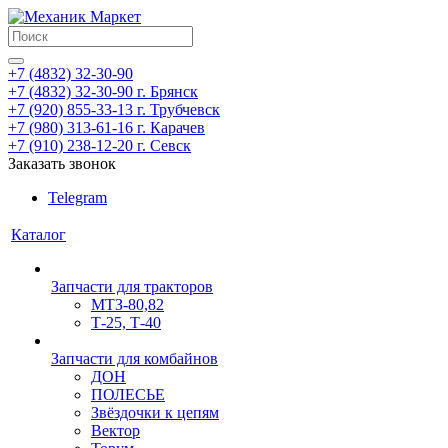
+7 (4832) 32-30-90
+7 (4832) 32-30-90
г. Брянск
+7 (920) 855-33-13
г. Трубчевск
+7 (980) 313-61-16
г. Карачев
+7 (910) 238-12-20
г. Севск
Заказать звонок
Telegram
Каталог
Запчасти для тракторов
МТЗ-80,82
Т-25, Т-40
Запчасти для комбайнов
ДОН
ПОЛЕСЬЕ
Звёздочки к цепям
Вектор