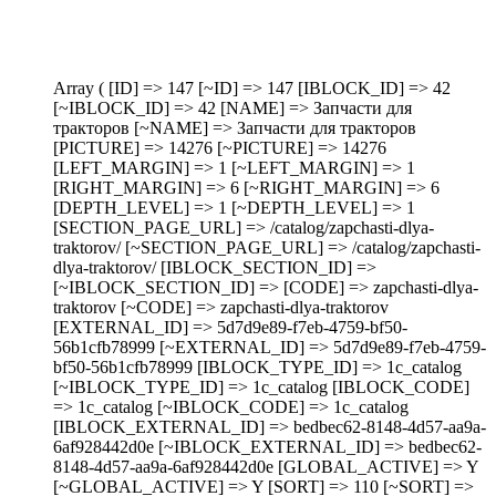
Array ( [ID] => 147 [~ID] => 147 [IBLOCK_ID] => 42
[~IBLOCK_ID] => 42 [NAME] => Запчасти для
тракторов [~NAME] => Запчасти для тракторов
[PICTURE] => 14276 [~PICTURE] => 14276
[LEFT_MARGIN] => 1 [~LEFT_MARGIN] => 1
[RIGHT_MARGIN] => 6 [~RIGHT_MARGIN] => 6
[DEPTH_LEVEL] => 1 [~DEPTH_LEVEL] => 1
[SECTION_PAGE_URL] => /catalog/zapchasti-dlya-
traktorov/ [~SECTION_PAGE_URL] => /catalog/zapchasti-
dlya-traktorov/ [IBLOCK_SECTION_ID] =>
[~IBLOCK_SECTION_ID] => [CODE] => zapchasti-dlya-
traktorov [~CODE] => zapchasti-dlya-traktorov
[EXTERNAL_ID] => 5d7d9e89-f7eb-4759-bf50-
56b1cfb78999 [~EXTERNAL_ID] => 5d7d9e89-f7eb-4759-
bf50-56b1cfb78999 [IBLOCK_TYPE_ID] => 1c_catalog
[~IBLOCK_TYPE_ID] => 1c_catalog [IBLOCK_CODE]
=> 1c_catalog [~IBLOCK_CODE] => 1c_catalog
[IBLOCK_EXTERNAL_ID] => bedbec62-8148-4d57-aa9a-
6af928442d0e [~IBLOCK_EXTERNAL_ID] => bedbec62-
8148-4d57-aa9a-6af928442d0e [GLOBAL_ACTIVE] => Y
[~GLOBAL_ACTIVE] => Y [SORT] => 110 [~SORT] =>