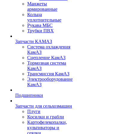
Манжеты
армированные
Кольца
уплотнительные
Рукава МБС
Трубки ПВХ
Запчасти КАМАЗ
Система охлаждения
КамАЗ
Сцепление КамАЗ
Тормозная система
КамАЗ
Трансмиссия КамАЗ
Электрооборудование
КамАЗ
Подшипники
Запчасти для сельхозмашин
Плуги
Косилки и грабли
Картофелекопалки,
культиваторы и
сеялки