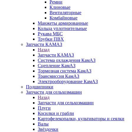
Ремни
Клиновые
Вентиляторные
Комбайновые
Манжеты армированные
Кольца уплотнительные
Рукава МБС
Трубки ПВХ
Запчасти КАМАЗ
Назад
Запчасти КАМАЗ
Система охлаждения КамАЗ
Сцепление КамАЗ
Тормозная система КамАЗ
Трансмиссия КамАЗ
Электрооборудование КамАЗ
Подшипники
Запчасти для сельхозмашин
Назад
Запчасти для сельхозмашин
Плуги
Косилки и грабли
Картофелекопалки, культиваторы и сеялки
Валы
Звёздочки