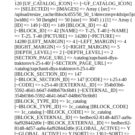
120 [UF_CATALOG_ICON] => [~UF_CATALOG_ICON]
=> [SELECTED] => [IMAGES] => Array ( [src] =>
/upload/resize_cache/iblock/d55/50_50_1/4mvcmvpv4dxipo5j
[width] => 50 [height] => 50 [size] => 3045 ) ) [1] => Array (
[ID] => 149 [~ID] => 149 [IBLOCK_ID] => 42
[~IBLOCK_ID] => 42 [NAME] => Т-25, Т-40 [~NAME]
=> Т-25, Т-40 [PICTURE] => 14280 [~PICTURE] =>
14280 [LEFT_MARGIN] => 4 [~LEFT_MARGIN] => 4
[RIGHT_MARGIN] => 5 [~RIGHT_MARGIN] => 5
[DEPTH_LEVEL] => 2 [~DEPTH_LEVEL] => 2
[SECTION_PAGE_URL] => /catalog/zapchasti-dlya-
traktorov/t-25-t-40/ [~SECTION_PAGE_URL] =>
/catalog/zapchasti-dlya-traktorov/t-25-t-40/
[IBLOCK_SECTION_ID] => 147
[~IBLOCK_SECTION_ID] => 147 [CODE] => t-25-t-40
[~CODE] => t-25-t-40 [EXTERNAL_ID] => 354b03b6-
5592-4641-b647-048b670c6b81 [~EXTERNAL_ID] =>
354b03b6-5592-4641-b647-048b670c6b81
[IBLOCK_TYPE_ID] => 1c_catalog
[~IBLOCK_TYPE_ID] => 1c_catalog [IBLOCK_CODE]
=> 1c_catalog [~IBLOCK_CODE] => 1c_catalog
[IBLOCK_EXTERNAL_ID] => bedbec62-8148-4d57-aa9a-
6af928442d0e [~IBLOCK_EXTERNAL_ID] => bedbec62-
8148-4d57-aa9a-6af928442d0e [GLOBAL_ACTIVE] => Y
[~GLOBAL_ACTIVE] => Y [SORT] => 130 [~SORT] =>