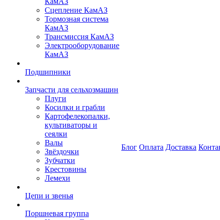
КамАЗ
Сцепление КамАЗ
Тормозная система
КамАЗ
Трансмиссия КамАЗ
Электрооборудование
КамАЗ
Подшипники
Запчасти для сельхозмашин
Плуги
Косилки и грабли
Картофелекопалки,
культиваторы и
сеялки
Валы
Блог
Оплата
Доставка
Конта
Звёздочки
Зубчатки
Крестовины
Лемехи
Цепи и звенья
Поршневая группа