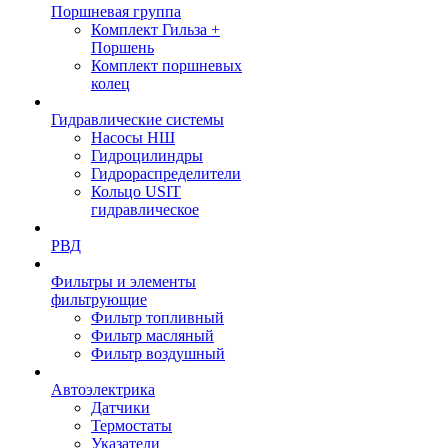
Поршневая группа
Комплект Гильза +
Поршень
Комплект поршневых
колец
Гидравлические системы
Насосы НШ
Гидроцилиндры
Гидрораспределители
Кольцо USIT
гидравлическое
РВД
Фильтры и элементы
фильтрующие
Фильтр топливный
Фильтр масляный
Фильтр воздушный
Автоэлектрика
Датчики
Термостаты
Указатели