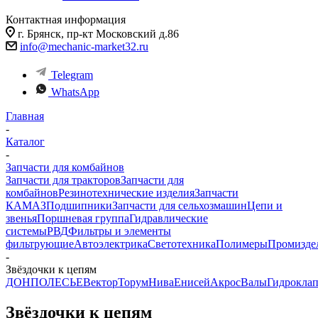
Контактная информация
г. Брянск, пр-кт Московский д.86
info@mechanic-market32.ru
Telegram
WhatsApp
Главная
-
Каталог
-
Запчасти для комбайнов
Запчасти для тракторов
Запчасти для
комбайнов
Резинотехнические изделия
Запчасти
КАМАЗ
Подшипники
Запчасти для сельхозмашин
Цепи и
звенья
Поршневая группа
Гидравлические
системы
РВД
Фильтры и элементы
фильтрующие
Автоэлектрика
Светотехника
Полимеры
Промизде
-
Звёздочки к цепям
ДОН
ПОЛЕСЬЕ
Вектор
Торум
Нива
Енисей
Акрос
Валы
Гидрокла
Звёздочки к цепям