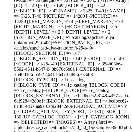
[width] => 50 [height] => 50 [size] => 3045 ) ) [1] => Array (
[ID] => 149 [~ID] => 149 [IBLOCK_ID] => 42
[~IBLOCK_ID] => 42 [NAME] => Т-25, Т-40 [~NAME]
=> Т-25, Т-40 [PICTURE] => 14280 [~PICTURE] =>
14280 [LEFT_MARGIN] => 4 [~LEFT_MARGIN] => 4
[RIGHT_MARGIN] => 5 [~RIGHT_MARGIN] => 5
[DEPTH_LEVEL] => 2 [~DEPTH_LEVEL] => 2
[SECTION_PAGE_URL] => /catalog/zapchasti-dlya-
traktorov/t-25-t-40/ [~SECTION_PAGE_URL] =>
/catalog/zapchasti-dlya-traktorov/t-25-t-40/
[IBLOCK_SECTION_ID] => 147
[~IBLOCK_SECTION_ID] => 147 [CODE] => t-25-t-40
[~CODE] => t-25-t-40 [EXTERNAL_ID] => 354b03b6-
5592-4641-b647-048b670c6b81 [~EXTERNAL_ID] =>
354b03b6-5592-4641-b647-048b670c6b81
[IBLOCK_TYPE_ID] => 1c_catalog
[~IBLOCK_TYPE_ID] => 1c_catalog [IBLOCK_CODE]
=> 1c_catalog [~IBLOCK_CODE] => 1c_catalog
[IBLOCK_EXTERNAL_ID] => bedbec62-8148-4d57-aa9a-
6af928442d0e [~IBLOCK_EXTERNAL_ID] => bedbec62-
8148-4d57-aa9a-6af928442d0e [GLOBAL_ACTIVE] => Y
[~GLOBAL_ACTIVE] => Y [SORT] => 130 [~SORT] =>
130 [UF_CATALOG_ICON] => [~UF_CATALOG_ICON]
=> [SELECTED] => [IMAGES] => Array ( [src] =>
/upload/resize_cache/iblock/aa7/50_50_1/q0zatqftv63lo0f1p0