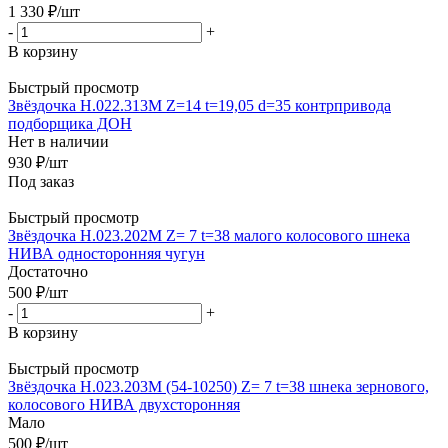
1 330
₽
/шт
-
+
В корзину
Быстрый просмотр
Звёздочка Н.022.313М Z=14 t=19,05 d=35 контрпривода
подборщика ДОН
Нет в наличии
930
₽
/шт
Под заказ
Быстрый просмотр
Звёздочка Н.023.202М Z= 7 t=38 малого колосового шнека
НИВА односторонняя чугун
Достаточно
500
₽
/шт
-
+
В корзину
Быстрый просмотр
Звёздочка Н.023.203М (54-10250) Z= 7 t=38 шнека зернового,
колосового НИВА двухсторонняя
Мало
500
₽
/шт