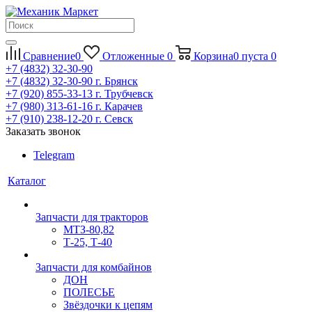
Сравнение
0
Отложенные
0
Корзина
0
пуста
0
+7 (4832) 32-30-90
+7 (4832) 32-30-90
г. Брянск
+7 (920) 855-33-13
г. Трубчевск
+7 (980) 313-61-16
г. Карачев
+7 (910) 238-12-20
г. Севск
Заказать звонок
Telegram
Каталог
Запчасти для тракторов
МТЗ-80,82
Т-25, Т-40
Запчасти для комбайнов
ДОН
ПОЛЕСЬЕ
Звёздочки к цепям