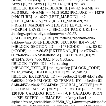
Array ( [0] => Array ( [ID] => 148 [~ID] => 148
[IBLOCK_ID] => 42 [~IBLOCK_ID] => 42 [NAME] =>
МТЗ-80,82 [~NAME] => МТЗ-80,82 [PICTURE] => 14279
[~PICTURE] => 14279 [LEFT_MARGIN] => 2
[~LEFT_MARGIN] => 2 [RIGHT_MARGIN] => 3
[~RIGHT_MARGIN] => 3 [DEPTH_LEVEL] => 2
[~DEPTH_LEVEL] => 2 [SECTION_PAGE_URL] =>
/catalog/zapchasti-dlya-traktorov/mtz-80-82/
[~SECTION_PAGE_URL] => /catalog/zapchasti-dlya-
traktorov/mtz-80-82/ [IBLOCK_SECTION_ID] => 147
[~IBLOCK_SECTION_ID] => 147 [CODE] => mtz-80-82
[~CODE] => mtz-80-82 [EXTERNAL_ID] => ef7f247a-
0679-46dc-8322-b4504fb0ba5d [~EXTERNAL_ID] =>
ef7f247a-0679-46dc-8322-b4504fb0ba5d
[IBLOCK_TYPE_ID] => 1c_catalog
[~IBLOCK_TYPE_ID] => 1c_catalog [IBLOCK_CODE]
=> 1c_catalog [~IBLOCK_CODE] => 1c_catalog
[IBLOCK_EXTERNAL_ID] => bedbec62-8148-4d57-aa9a-
6af928442d0e [~IBLOCK_EXTERNAL_ID] => bedbec62-
8148-4d57-aa9a-6af928442d0e [GLOBAL_ACTIVE] => Y
[~GLOBAL_ACTIVE] => Y [SORT] => 120 [~SORT] =>
120 [UF_CATALOG_ICON] => [~UF_CATALOG_ICON]
=> [SELECTED] => [IMAGES] => Array ( [src] =>
/upload/resize_cache/iblock/d55/50_50_1/4mvcmvpv4dxipo5j