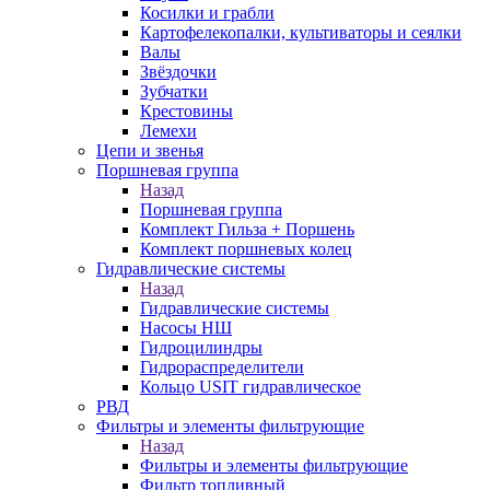
Косилки и грабли
Картофелекопалки, культиваторы и сеялки
Валы
Звёздочки
Зубчатки
Крестовины
Лемехи
Цепи и звенья
Поршневая группа
Назад
Поршневая группа
Комплект Гильза + Поршень
Комплект поршневых колец
Гидравлические системы
Назад
Гидравлические системы
Насосы НШ
Гидроцилиндры
Гидрораспределители
Кольцо USIT гидравлическое
РВД
Фильтры и элементы фильтрующие
Назад
Фильтры и элементы фильтрующие
Фильтр топливный