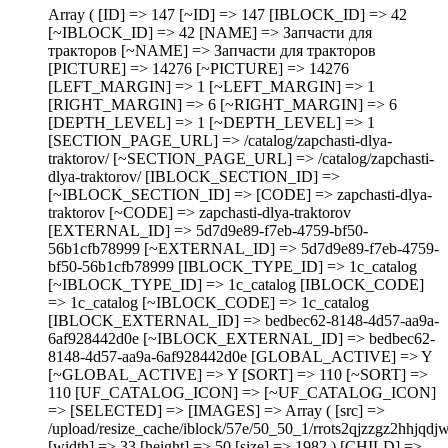
Array ( [ID] => 147 [~ID] => 147 [IBLOCK_ID] => 42
[~IBLOCK_ID] => 42 [NAME] => Запчасти для
тракторов [~NAME] => Запчасти для тракторов
[PICTURE] => 14276 [~PICTURE] => 14276
[LEFT_MARGIN] => 1 [~LEFT_MARGIN] => 1
[RIGHT_MARGIN] => 6 [~RIGHT_MARGIN] => 6
[DEPTH_LEVEL] => 1 [~DEPTH_LEVEL] => 1
[SECTION_PAGE_URL] => /catalog/zapchasti-dlya-
traktorov/ [~SECTION_PAGE_URL] => /catalog/zapchasti-
dlya-traktorov/ [IBLOCK_SECTION_ID] =>
[~IBLOCK_SECTION_ID] => [CODE] => zapchasti-dlya-
traktorov [~CODE] => zapchasti-dlya-traktorov
[EXTERNAL_ID] => 5d7d9e89-f7eb-4759-bf50-
56b1cfb78999 [~EXTERNAL_ID] => 5d7d9e89-f7eb-4759-
bf50-56b1cfb78999 [IBLOCK_TYPE_ID] => 1c_catalog
[~IBLOCK_TYPE_ID] => 1c_catalog [IBLOCK_CODE]
=> 1c_catalog [~IBLOCK_CODE] => 1c_catalog
[IBLOCK_EXTERNAL_ID] => bedbec62-8148-4d57-aa9a-
6af928442d0e [~IBLOCK_EXTERNAL_ID] => bedbec62-
8148-4d57-aa9a-6af928442d0e [GLOBAL_ACTIVE] => Y
[~GLOBAL_ACTIVE] => Y [SORT] => 110 [~SORT] =>
110 [UF_CATALOG_ICON] => [~UF_CATALOG_ICON]
=> [SELECTED] => [IMAGES] => Array ( [src] =>
/upload/resize_cache/iblock/57e/50_50_1/rrots2qjzzgz2hhjq
[width] => 33 [height] => 50 [size] => 1982 ) [CHILD] =>