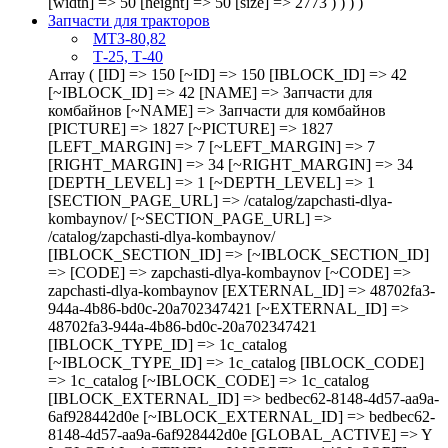
[width] => 50 [height] => 50 [size] => 2773 ) ) ) )
Запчасти для тракторов
МТЗ-80,82
Т-25, Т-40
Array ( [ID] => 150 [~ID] => 150 [IBLOCK_ID] => 42 [~IBLOCK_ID] => 42 [NAME] => Запчасти для комбайнов [~NAME] => Запчасти для комбайнов [PICTURE] => 1827 [~PICTURE] => 1827 [LEFT_MARGIN] => 7 [~LEFT_MARGIN] => 7 [RIGHT_MARGIN] => 34 [~RIGHT_MARGIN] => 34 [DEPTH_LEVEL] => 1 [~DEPTH_LEVEL] => 1 [SECTION_PAGE_URL] => /catalog/zapchasti-dlya-kombaynov/ [~SECTION_PAGE_URL] => /catalog/zapchasti-dlya-kombaynov/ [IBLOCK_SECTION_ID] => [~IBLOCK_SECTION_ID] => [CODE] => zapchasti-dlya-kombaynov [~CODE] => zapchasti-dlya-kombaynov [EXTERNAL_ID] => 48702fa3-944a-4b86-bd0c-20a702347421 [~EXTERNAL_ID] => 48702fa3-944a-4b86-bd0c-20a702347421 [IBLOCK_TYPE_ID] => 1c_catalog [~IBLOCK_TYPE_ID] => 1c_catalog [IBLOCK_CODE] => 1c_catalog [~IBLOCK_CODE] => 1c_catalog [IBLOCK_EXTERNAL_ID] => bedbec62-8148-4d57-aa9a-6af928442d0e [~IBLOCK_EXTERNAL_ID] => bedbec62-8148-4d57-aa9a-6af928442d0e [GLOBAL_ACTIVE] => Y [~GLOBAL_ACTIVE] => Y [SORT] => 140 [~SORT] => 140 [UF_CATALOG_ICON] => [~UF_CATALOG_ICON] => [SELECTED] => 1 [IMAGES] => Array ( [src] => /upload/resize_cache/medialibrary/b90/50_50_1/9uh008ramqpcwo0uxswb0wveocjaej6w.png [width] => 50 [height] => 50 [size] => 3014 ) [CHILD] => Array ( [0] => Array ( [ID] => 151 [~ID] => 151 [IBLOCK_ID] => 42 [~IBLOCK_ID] => 42 [NAME] => ДОН [~NAME] => ДОН [PICTURE] => 1823 [~PICTURE] => 1823 [LEFT_MARGIN] => 8 [~LEFT_MARGIN] => 8 [RIGHT_MARGIN] => 9 [~RIGHT_MARGIN] => 9 [DEPTH_LEVEL] => 2 [~DEPTH_LEVEL] => 2 [SECTION_PAGE_URL] => /catalog/zapchasti-dlya-kombaynov/don/ [~SECTION_PAGE_URL] => /catalog/zapchasti-dlya-kombaynov/don/ [IBLOCK_SECTION_ID] => 150 [~IBLOCK_SECTION_ID] => 150 [CODE] => don [~CODE] => don [EXTERNAL_ID] => 9b3587df-6db2-4b91-983e-78d30bb70703 [~EXTERNAL_ID] => 9b3587df-6db2-4b91-983e-78d30bb70703 [IBLOCK_TYPE_ID] => 1c_catalog [~IBLOCK_TYPE_ID] => 1c_catalog [IBLOCK_CODE] => 1c_catalog [~IBLOCK_CODE] => 1c_catalog [IBLOCK_EXTERNAL_ID] => bedbec62-8148-4d57-aa9a-6af928442d0e [~IBLOCK_EXTERNAL_ID] => bedbec62-8148-4d57-aa9a-6af928442d0e [GLOBAL_ACTIVE] => Y [~GLOBAL_ACTIVE] => Y [SORT] => 150 [~SORT] => 150 [UF_CATALOG_ICON] => [~UF_CATALOG_ICON] => [SELECTED] => [IMAGES] => Array ( [src] => /upload/resize_cache/medialibrary/75b/50_50_1/q0pxbfrxcbnsm9308whpo90rqrcoe8pp.jpg [width] => 50 [height] => 50 [size] => 2215 ) ) [1] => Array ( [ID] => 152 [~ID] => 152 [IBLOCK_ID] => 42 [~IBLOCK_ID] => 42 [NAME] => ПОЛЕСЬЕ [~NAME] => ПОЛЕСЬЕ [PICTURE] => 1825 [~PICTURE] => 1825 [LEFT_MARGIN] => 10 [~LEFT_MARGIN] => 10 [RIGHT_MARGIN] => 11 [~RIGHT_MARGIN] => 11 [DEPTH_LEVEL] => 2 [~DEPTH_LEVEL] => 2 [SECTION_PAGE_URL] => /catalog/zapchasti-dlya-kombaynov/polese/ [~SECTION_PAGE_URL] => /catalog/zapchasti-dlya-kombaynov/polese/ [IBLOCK_SECTION_ID] => 150 [~IBLOCK_SECTION_ID] => 150 [CODE] => polese [~CODE] => polese [EXTERNAL_ID] => df11b133-16f2-4774-a989-05f2563b8bf3 [~EXTERNAL_ID] => df11b133-16f2-4774-a989-05f2563b8bf3 [IBLOCK_TYPE_ID] => 1c_catalog [~IBLOCK_TYPE_ID] => 1c_catalog [IBLOCK_CODE] => 1c_catalog [~IBLOCK_CODE] => 1c_catalog [IBLOCK_EXTERNAL_ID] => bedbec62-8148-4d57-aa9a-6af928442d0e [~IBLOCK_EXTERNAL_ID] => bedbec62-8148-4d57-aa9a-6af928442d0e [GLOBAL_ACTIVE] => Y [~GLOBAL_ACTIVE] => Y [SORT] => 160 [~SORT] => 160 [UF_CATALOG_ICON] => [~UF_CATALOG_ICON] => [SELECTED] => [IMAGES] => Array ( [src] => /upload/resize_cache/medialibrary/6ff/50_50_1/xwgdczjpm45uv7ehe6t1unaf650x3uax.png [width] => 50 [height] => 50 [size] => 2835 ) ) [2] => Array ( [ID] => 153 [~ID] => 153 [IBLOCK_ID] => 42 [~IBLOCK_ID] => 42 [NAME] => Звёздочки к цепям [~NAME] => Звёздочки к цепям [PICTURE] => 1718 [~PICTURE] => 1718 [LEFT_MARGIN] => 12 [~LEFT_MARGIN] => 12 [RIGHT_MARGIN] => 13 [~RIGHT_MARGIN] => 13 [DEPTH_LEVEL] => 2 [~DEPTH_LEVEL] => 2 [SECTION_PAGE_URL] => /catalog/zapchasti-dlya-kombaynov/zvyezdochki-k-tsepyam/ [~SECTION_PAGE_URL] => /catalog/zapchasti-dlya-kombaynov/zvyezdochki-k-tsepyam/ [IBLOCK_SECTION_ID] => 150 [~IBLOCK_SECTION_ID] => 150 [CODE] => zvyezdochki-k-tsepyam [~CODE] => zvyezdochki-k-tsepyam [EXTERNAL_ID] => 3b3b00be-63e9-4f89-a77a-65e70f7c7d2f [~EXTERNAL_ID] => 3b3b00be-63e9-4f89-a77a-65e70f7c7d2f [IBLOCK_TYPE_ID] => 1c_catalog [~IBLOCK_TYPE_ID] => 1c_catalog [IBLOCK_CODE] => 1c_catalog [~IBLOCK_CODE] => 1c_catalog [IBLOCK_EXTERNAL_ID] => bedbec62-8148-4d57-aa9a-6af928442d0e [~IBLOCK_EXTERNAL_ID] => bedbec62-8148-4d57-aa9a-6af928442d0e [GLOBAL_ACTIVE] => Y [~GLOBAL_ACTIVE] => Y [SORT] => 170 [~SORT] => 170 [UF_CATALOG_ICON] => [~UF_CATALOG_ICON] => [SELECTED] => 1 [IMAGES] => Array ( [src] => /upload/resize_cache/medialibrary/8d5/50_50_1/rk9b069bipa6k6s5mm8mz8feasc28ity.jpg [width] => 49 [height] => 50 [size] => 1969 ) ) [3] => Array ( [ID] => 213 [~ID] => 213 [IBLOCK_ID] => 42 [~IBLOCK_ID] => 42 [NAME] => Вектор [~NAME] => Вектор [PICTURE] => 8734 [~PICTURE] => 8734 [LEFT_MARGIN] => 18 [~LEFT_MARGIN] => 18 [RIGHT_MARGIN] => 19 [~RIGHT_MARGIN] => 19 [DEPTH_LEVEL] => 2 [~DEPTH_LEVEL] => 2 [SECTION_PAGE_URL] => /catalog/zapchasti-dlya-kombaynov/vektor/ [~SECTION_PAGE_URL] => /catalog/zapchasti-dlya-kombaynov/vektor/ [IBLOCK_SECTION_ID] => 150 [~IBLOCK_SECTION_ID] => 150 [CODE] => vektor [~CODE] => vektor [EXTERNAL_ID] => [~EXTERNAL_ID] => [IBLOCK_TYPE_ID] => 1c_catalog [~IBLOCK_TYPE_ID] => 1c_catalog [IBLOCK_CODE] => 1c_catalog [~IBLOCK_CODE] => 1c_catalog [IBLOCK_EXTERNAL_ID] => bedbec62-8148-4d57-aa9a-6af928442d0e [~IBLOCK_EXTERNAL_ID] => bedbec62-8148-4d57-aa9a-6af928442d0e [GLOBAL_ACTIVE] => Y [~GLOBAL_ACTIVE] => Y [SORT] => 500 [~SORT] => 500 [UF_CATALOG_ICON] => [~UF_CATALOG_ICON] => [SELECTED] => [IMAGES] => Array ( [src] => /upload/resize_cache/iblock/3de/50_50_1/d0ifcssmfwe5nlaxo1gws3yrjyo7s322.jpg [width] => 50 [height] => 50 [size] => 2519 ) ) [4] => Array ( [ID] => 214 [~ID] => 214 [IBLOCK_ID] => 42 [~IBLOCK_ID] => 42 [NAME] => Торум [~NAME] => Торум [PICTURE] => 8735 [~PICTURE] => 8735