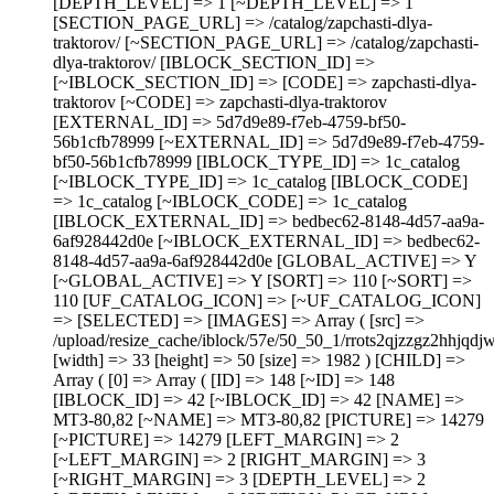
[DEPTH_LEVEL] => 1 [~DEPTH_LEVEL] => 1
[SECTION_PAGE_URL] => /catalog/zapchasti-dlya-
traktorov/ [~SECTION_PAGE_URL] => /catalog/zapchasti-
dlya-traktorov/ [IBLOCK_SECTION_ID] =>
[~IBLOCK_SECTION_ID] => [CODE] => zapchasti-dlya-
traktorov [~CODE] => zapchasti-dlya-traktorov
[EXTERNAL_ID] => 5d7d9e89-f7eb-4759-bf50-
56b1cfb78999 [~EXTERNAL_ID] => 5d7d9e89-f7eb-4759-
bf50-56b1cfb78999 [IBLOCK_TYPE_ID] => 1c_catalog
[~IBLOCK_TYPE_ID] => 1c_catalog [IBLOCK_CODE]
=> 1c_catalog [~IBLOCK_CODE] => 1c_catalog
[IBLOCK_EXTERNAL_ID] => bedbec62-8148-4d57-aa9a-
6af928442d0e [~IBLOCK_EXTERNAL_ID] => bedbec62-
8148-4d57-aa9a-6af928442d0e [GLOBAL_ACTIVE] => Y
[~GLOBAL_ACTIVE] => Y [SORT] => 110 [~SORT] =>
110 [UF_CATALOG_ICON] => [~UF_CATALOG_ICON]
=> [SELECTED] => [IMAGES] => Array ( [src] =>
/upload/resize_cache/iblock/57e/50_50_1/rrots2qjzzgz2hhjq
[width] => 33 [height] => 50 [size] => 1982 ) [CHILD] =>
Array ( [0] => Array ( [ID] => 148 [~ID] => 148
[IBLOCK_ID] => 42 [~IBLOCK_ID] => 42 [NAME] =>
МТЗ-80,82 [~NAME] => МТЗ-80,82 [PICTURE] => 14279
[~PICTURE] => 14279 [LEFT_MARGIN] => 2
[~LEFT_MARGIN] => 2 [RIGHT_MARGIN] => 3
[~RIGHT_MARGIN] => 3 [DEPTH_LEVEL] => 2