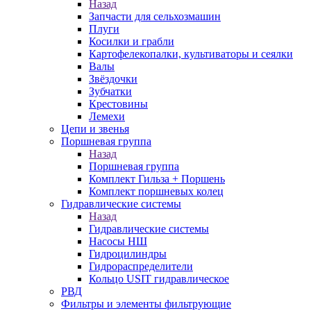
Назад
Запчасти для сельхозмашин
Плуги
Косилки и грабли
Картофелекопалки, культиваторы и сеялки
Валы
Звёздочки
Зубчатки
Крестовины
Лемехи
Цепи и звенья
Поршневая группа
Назад
Поршневая группа
Комплект Гильза + Поршень
Комплект поршневых колец
Гидравлические системы
Назад
Гидравлические системы
Насосы НШ
Гидроцилиндры
Гидрораспределители
Кольцо USIT гидравлическое
РВД
Фильтры и элементы фильтрующие