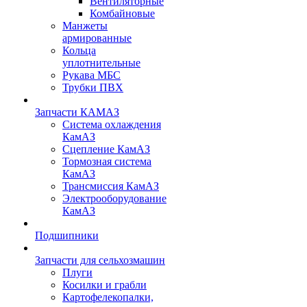
Вентиляторные
Комбайновые
Манжеты
армированные
Кольца
уплотнительные
Рукава МБС
Трубки ПВХ
Запчасти КАМАЗ
Система охлаждения
КамАЗ
Сцепление КамАЗ
Тормозная система
КамАЗ
Трансмиссия КамАЗ
Электрооборудование
КамАЗ
Подшипники
Запчасти для сельхозмашин
Плуги
Косилки и грабли
Картофелекопалки,