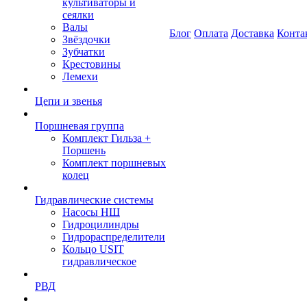
культиваторы и
сеялки
Валы
Блог
Оплата
Доставка
Конта
Звёздочки
Зубчатки
Крестовины
Лемехи
Цепи и звенья
Поршневая группа
Комплект Гильза +
Поршень
Комплект поршневых
колец
Гидравлические системы
Насосы НШ
Гидроцилиндры
Гидрораспределители
Кольцо USIT
гидравлическое
РВД