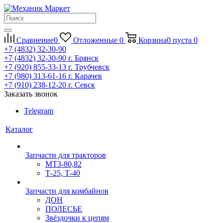
Сравнение
0
Отложенные
0
Корзина
0
пуста
0
+7 (4832) 32-30-90
+7 (4832) 32-30-90
г. Брянск
+7 (920) 855-33-13
г. Трубчевск
+7 (980) 313-61-16
г. Карачев
+7 (910) 238-12-20
г. Севск
Заказать звонок
Telegram
Каталог
Запчасти для тракторов
МТЗ-80,82
Т-25, Т-40
Запчасти для комбайнов
ДОН
ПОЛЕСЬЕ
Звёздочки к цепям