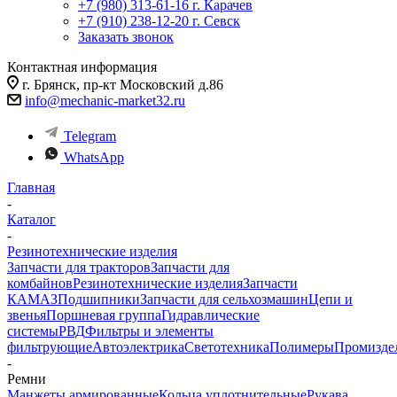
+7 (980) 313-61-16
г. Карачев
+7 (910) 238-12-20
г. Севск
Заказать звонок
Контактная информация
г. Брянск, пр-кт Московский д.86
info@mechanic-market32.ru
Telegram
WhatsApp
Главная
-
Каталог
-
Резинотехнические изделия
Запчасти для тракторов
Запчасти для
комбайнов
Резинотехнические изделия
Запчасти
КАМАЗ
Подшипники
Запчасти для сельхозмашин
Цепи и
звенья
Поршневая группа
Гидравлические
системы
РВД
Фильтры и элементы
фильтрующие
Автоэлектрика
Светотехника
Полимеры
Промизде
-
Ремни
Манжеты армированные
Кольца уплотнительные
Рукава