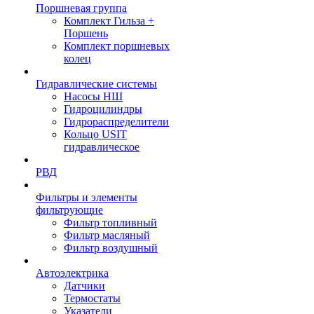
Поршневая группа
Комплект Гильза +
Поршень
Комплект поршневых
колец
Гидравлические системы
Насосы НШ
Гидроцилиндры
Гидрораспределители
Кольцо USIT
гидравлическое
РВД
Фильтры и элементы
фильтрующие
Фильтр топливный
Фильтр масляный
Фильтр воздушный
Автоэлектрика
Датчики
Термостаты
Указатели