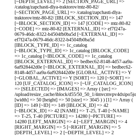
[~DEPTH_LEVEL] => 2 [SECTION_PAGE_URL] =>
/catalog/zapchasti-dlya-traktorov/mtz-80-82/
[~SECTION_PAGE_URL] => /catalog/zapchasti-dlya-
traktorov/mtz-80-82/ [IBLOCK_SECTION_ID] => 147
[~IBLOCK_SECTION_ID] => 147 [CODE] => mtz-80-82
[~CODE] => mtz-80-82 [EXTERNAL_ID] => ef7f247a-
0679-46dc-8322-b4504fb0ba5d [~EXTERNAL_ID] =>
ef7f247a-0679-46dc-8322-b4504fb0ba5d
[IBLOCK_TYPE_ID] => 1c_catalog
[~IBLOCK_TYPE_ID] => 1c_catalog [IBLOCK_CODE]
=> 1c_catalog [~IBLOCK_CODE] => 1c_catalog
[IBLOCK_EXTERNAL_ID] => bedbec62-8148-4d57-aa9a-
6af928442d0e [~IBLOCK_EXTERNAL_ID] => bedbec62-
8148-4d57-aa9a-6af928442d0e [GLOBAL_ACTIVE] => Y
[~GLOBAL_ACTIVE] => Y [SORT] => 120 [~SORT] =>
120 [UF_CATALOG_ICON] => [~UF_CATALOG_ICON]
=> [SELECTED] => [IMAGES] => Array ( [src] =>
/upload/resize_cache/iblock/d55/50_50_1/4mvcmvpv4dxipo5j
[width] => 50 [height] => 50 [size] => 3045 ) ) [1] => Array (
[ID] => 149 [~ID] => 149 [IBLOCK_ID] => 42
[~IBLOCK_ID] => 42 [NAME] => Т-25, Т-40 [~NAME]
=> Т-25, Т-40 [PICTURE] => 14280 [~PICTURE] =>
14280 [LEFT_MARGIN] => 4 [~LEFT_MARGIN] => 4
[RIGHT_MARGIN] => 5 [~RIGHT_MARGIN] => 5
[DEPTH_LEVEL] => 2 [~DEPTH_LEVEL] => 2