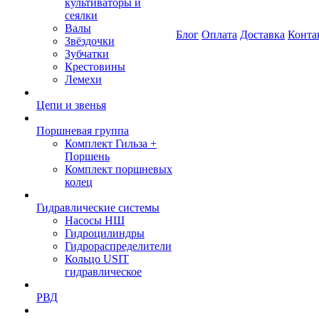
культиваторы и
сеялки
Валы
Блог
Оплата
Доставка
Конта
Звёздочки
Зубчатки
Крестовины
Лемехи
Цепи и звенья
Поршневая группа
Комплект Гильза +
Поршень
Комплект поршневых
колец
Гидравлические системы
Насосы НШ
Гидроцилиндры
Гидрораспределители
Кольцо USIT
гидравлическое
РВД