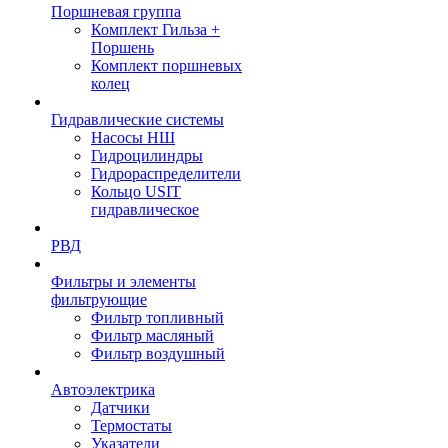
Поршневая группа
Комплект Гильза +
Поршень
Комплект поршневых
колец
Гидравлические системы
Насосы НШ
Гидроцилиндры
Гидрораспределители
Кольцо USIT
гидравлическое
РВД
Фильтры и элементы
фильтрующие
Фильтр топливный
Фильтр масляный
Фильтр воздушный
Автоэлектрика
Датчики
Термостаты
Указатели