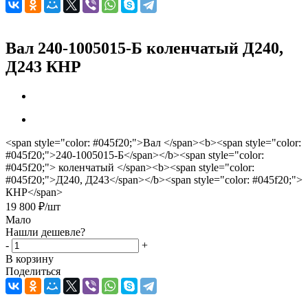
Вал 240-1005015-Б коленчатый Д240,
Д243 КНР
<span style="color: #045f20;">Вал </span><b><span style="color:
#045f20;">240-1005015-Б</span></b><span style="color:
#045f20;"> коленчатый </span><b><span style="color:
#045f20;">Д240, Д243</span></b><span style="color: #045f20;">
КНР</span>
19 800
₽
/шт
Мало
Нашли дешевле?
-
+
В корзину
Поделиться