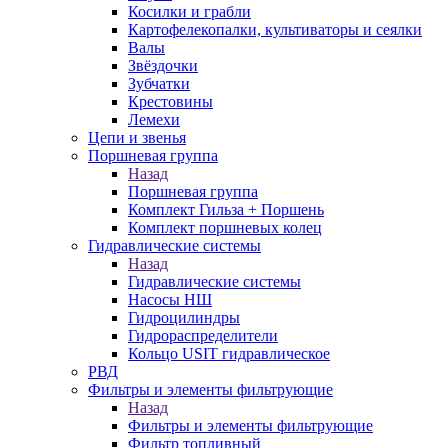
Косилки и грабли
Картофелекопалки, культиваторы и сеялки
Валы
Звёздочки
Зубчатки
Крестовины
Лемехи
Цепи и звенья
Поршневая группа
Назад
Поршневая группа
Комплект Гильза + Поршень
Комплект поршневых колец
Гидравлические системы
Назад
Гидравлические системы
Насосы НШ
Гидроцилиндры
Гидрораспределители
Кольцо USIT гидравлическое
РВД
Фильтры и элементы фильтрующие
Назад
Фильтры и элементы фильтрующие
Фильтр топливный