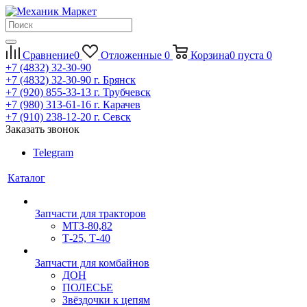
Сравнение
0
Отложенные
0
Корзина
0
пуста
0
+7 (4832) 32-30-90
+7 (4832) 32-30-90
г. Брянск
+7 (920) 855-33-13
г. Трубчевск
+7 (980) 313-61-16
г. Карачев
+7 (910) 238-12-20
г. Севск
Заказать звонок
Telegram
Каталог
Запчасти для тракторов
МТЗ-80,82
Т-25, Т-40
Запчасти для комбайнов
ДОН
ПОЛЕСЬЕ
Звёздочки к цепям