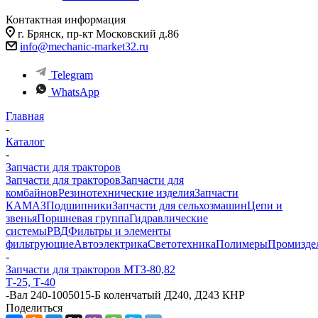
Контактная информация
г. Брянск, пр-кт Московский д.86
info@mechanic-market32.ru
Telegram
WhatsApp
Главная
-
Каталог
-
Запчасти для тракторов
Запчасти для тракторов
Запчасти для
комбайнов
Резинотехнические изделия
Запчасти
КАМАЗ
Подшипники
Запчасти для сельхозмашин
Цепи и
звенья
Поршневая группа
Гидравлические
системы
РВД
Фильтры и элементы
фильтрующие
Автоэлектрика
Светотехника
Полимеры
Промизде
-
Запчасти для тракторов МТЗ-80,82
Т-25, Т-40
-
Вал 240-1005015-Б коленчатый Д240, Д243 КНР
Поделиться