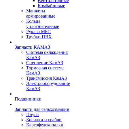
Вентиляторные
Комбайновые
Манжеты
армированные
Кольца
уплотнительные
Рукава МБС
Трубки ПВХ
Запчасти КАМАЗ
Система охлаждения
КамАЗ
Сцепление КамАЗ
Тормозная система
КамАЗ
Трансмиссия КамАЗ
Электрооборудование
КамАЗ
Подшипники
Запчасти для сельхозмашин
Плуги
Косилки и грабли
Картофелекопалки,