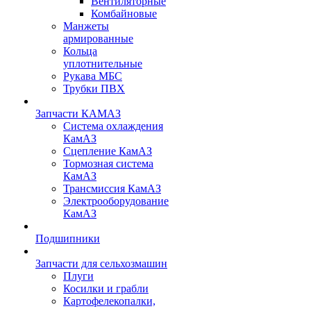
Вентиляторные
Комбайновые
Манжеты
армированные
Кольца
уплотнительные
Рукава МБС
Трубки ПВХ
Запчасти КАМАЗ
Система охлаждения
КамАЗ
Сцепление КамАЗ
Тормозная система
КамАЗ
Трансмиссия КамАЗ
Электрооборудование
КамАЗ
Подшипники
Запчасти для сельхозмашин
Плуги
Косилки и грабли
Картофелекопалки,