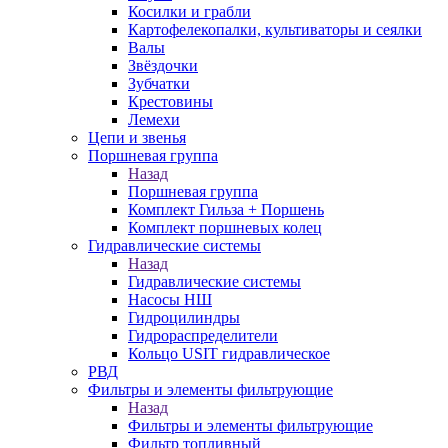
Косилки и грабли
Картофелекопалки, культиваторы и сеялки
Валы
Звёздочки
Зубчатки
Крестовины
Лемехи
Цепи и звенья
Поршневая группа
Назад
Поршневая группа
Комплект Гильза + Поршень
Комплект поршневых колец
Гидравлические системы
Назад
Гидравлические системы
Насосы НШ
Гидроцилиндры
Гидрораспределители
Кольцо USIT гидравлическое
РВД
Фильтры и элементы фильтрующие
Назад
Фильтры и элементы фильтрующие
Фильтр топливный