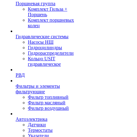
Поршневая группа
Комплект Гильза +
Поршень
Комплект поршневых
колец
Гидравлические системы
Насосы НШ
Гидроцилиндры
Гидрораспределители
Кольцо USIT
гидравлическое
РВД
Фильтры и элементы
фильтрующие
Фильтр топливный
Фильтр масляный
Фильтр воздушный
Автоэлектрика
Датчики
Термостаты
Указатели