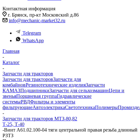
Контактная информация
г. Брянск, пр-кт Московский д.86
info@mechanic-market32.ru
Telegram
WhatsApp
Главная
-
Каталог
-
Запчасти для тракторов
Запчасти для тракторов
Запчасти для
комбайнов
Резинотехнические изделия
Запчасти
КАМАЗ
Подшипники
Запчасти для сельхозмашин
Цепи и
звенья
Поршневая группа
Гидравлические
системы
РВД
Фильтры и элементы
фильтрующие
Автоэлектрика
Светотехника
Полимеры
Промизде
-
Запчасти для тракторов МТЗ-80,82
Т-25, Т-40
-
Винт А61.02.100-04 тяги центральной правая резьба длинный
РЗТЗ