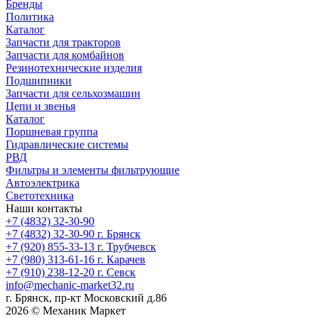
Бренды
Политика
Каталог
Запчасти для тракторов
Запчасти для комбайнов
Резинотехнические изделия
Подшипники
Запчасти для сельхозмашин
Цепи и звенья
Каталог
Поршневая группа
Гидравлические системы
РВД
Фильтры и элементы фильтрующие
Автоэлектрика
Светотехника
Наши контакты
+7 (4832) 32-30-90
+7 (4832) 32-30-90
г. Брянск
+7 (920) 855-33-13
г. Трубчевск
+7 (980) 313-61-16
г. Карачев
+7 (910) 238-12-20
г. Севск
info@mechanic-market32.ru
г. Брянск, пр-кт Московский д.86
2026 © Механик Маркет