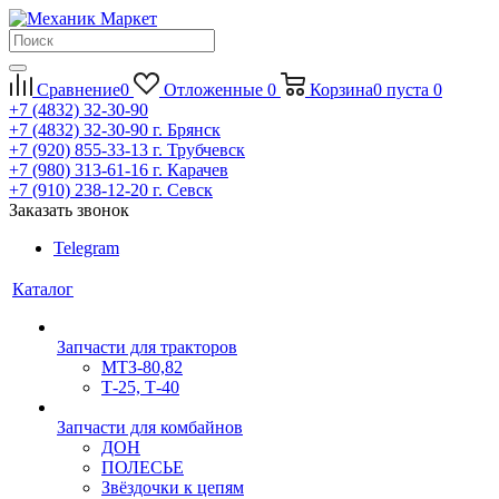
Сравнение
0
Отложенные
0
Корзина
0
пуста
0
+7 (4832) 32-30-90
+7 (4832) 32-30-90
г. Брянск
+7 (920) 855-33-13
г. Трубчевск
+7 (980) 313-61-16
г. Карачев
+7 (910) 238-12-20
г. Севск
Заказать звонок
Telegram
Каталог
Запчасти для тракторов
МТЗ-80,82
Т-25, Т-40
Запчасти для комбайнов
ДОН
ПОЛЕСЬЕ
Звёздочки к цепям