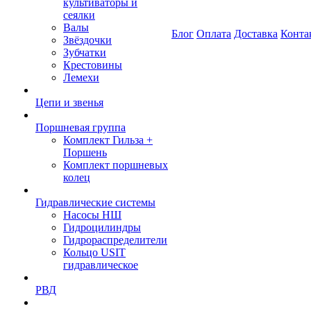
культиваторы и
сеялки
Валы
Блог
Оплата
Доставка
Конта
Звёздочки
Зубчатки
Крестовины
Лемехи
Цепи и звенья
Поршневая группа
Комплект Гильза +
Поршень
Комплект поршневых
колец
Гидравлические системы
Насосы НШ
Гидроцилиндры
Гидрораспределители
Кольцо USIT
гидравлическое
РВД