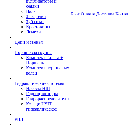
культиваторы и
сеялки
Валы
Блог
Оплата
Доставка
Конта
Звёздочки
Зубчатки
Крестовины
Лемехи
Цепи и звенья
Поршневая группа
Комплект Гильза +
Поршень
Комплект поршневых
колец
Гидравлические системы
Насосы НШ
Гидроцилиндры
Гидрораспределители
Кольцо USIT
гидравлическое
РВД