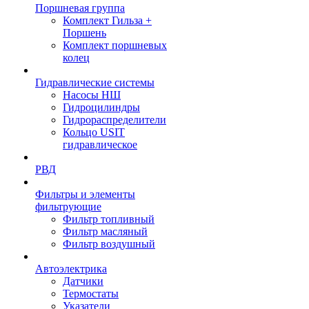
Поршневая группа
Комплект Гильза +
Поршень
Комплект поршневых
колец
Гидравлические системы
Насосы НШ
Гидроцилиндры
Гидрораспределители
Кольцо USIT
гидравлическое
РВД
Фильтры и элементы
фильтрующие
Фильтр топливный
Фильтр масляный
Фильтр воздушный
Автоэлектрика
Датчики
Термостаты
Указатели