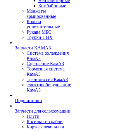
Вентиляторные
Комбайновые
Манжеты
армированные
Кольца
уплотнительные
Рукава МБС
Трубки ПВХ
Запчасти КАМАЗ
Система охлаждения
КамАЗ
Сцепление КамАЗ
Тормозная система
КамАЗ
Трансмиссия КамАЗ
Электрооборудование
КамАЗ
Подшипники
Запчасти для сельхозмашин
Плуги
Косилки и грабли
Картофелекопалки,