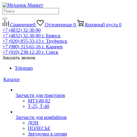
Сравнение
0
Отложенные
0
Корзина
0
пуста
0
+7 (4832) 32-30-90
+7 (4832) 32-30-90
г. Брянск
+7 (920) 855-33-13
г. Трубчевск
+7 (980) 313-61-16
г. Карачев
+7 (910) 238-12-20
г. Севск
Заказать звонок
Telegram
Каталог
Запчасти для тракторов
МТЗ-80,82
Т-25, Т-40
Запчасти для комбайнов
ДОН
ПОЛЕСЬЕ
Звёздочки к цепям