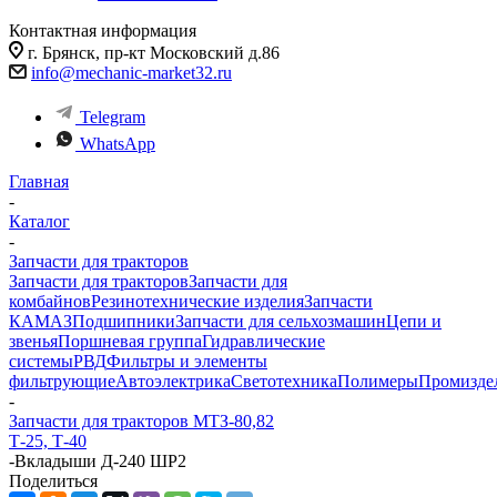
Контактная информация
г. Брянск, пр-кт Московский д.86
info@mechanic-market32.ru
Telegram
WhatsApp
Главная
-
Каталог
-
Запчасти для тракторов
Запчасти для тракторов
Запчасти для
комбайнов
Резинотехнические изделия
Запчасти
КАМАЗ
Подшипники
Запчасти для сельхозмашин
Цепи и
звенья
Поршневая группа
Гидравлические
системы
РВД
Фильтры и элементы
фильтрующие
Автоэлектрика
Светотехника
Полимеры
Промизде
-
Запчасти для тракторов МТЗ-80,82
Т-25, Т-40
-
Вкладыши Д-240 ШР2
Поделиться