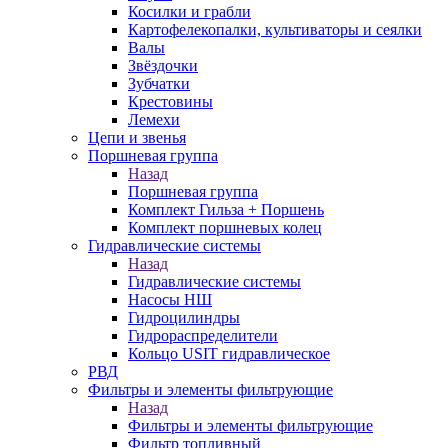
Косилки и грабли
Картофелекопалки, культиваторы и сеялки
Валы
Звёздочки
Зубчатки
Крестовины
Лемехи
Цепи и звенья
Поршневая группа
Назад
Поршневая группа
Комплект Гильза + Поршень
Комплект поршневых колец
Гидравлические системы
Назад
Гидравлические системы
Насосы НШ
Гидроцилиндры
Гидрораспределители
Кольцо USIT гидравлическое
РВД
Фильтры и элементы фильтрующие
Назад
Фильтры и элементы фильтрующие
Фильтр топливный