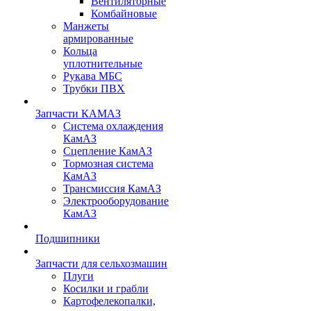
Вентиляторные
Комбайновые
Манжеты
армированные
Кольца
уплотнительные
Рукава МБС
Трубки ПВХ
Запчасти КАМАЗ
Система охлаждения
КамАЗ
Сцепление КамАЗ
Тормозная система
КамАЗ
Трансмиссия КамАЗ
Электрооборудование
КамАЗ
Подшипники
Запчасти для сельхозмашин
Плуги
Косилки и грабли
Картофелекопалки,