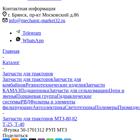
Контактная информация
г. Брянск, пр-кт Московский д.86
info@mechanic-market32.ru
Telegram
WhatsApp
Главная
-
Каталог
-
Запчасти для тракторов
Запчасти для тракторов
Запчасти для
комбайнов
Резинотехнические изделия
Запчасти
КАМАЗ
Подшипники
Запчасти для сельхозмашин
Цепи и
звенья
Поршневая группа
Гидравлические
системы
РВД
Фильтры и элементы
фильтрующие
Автоэлектрика
Светотехника
Полимеры
Промизде
-
Запчасти для тракторов МТЗ-80,82
Т-25, Т-40
-
Втулка 50-1701312 РУП МТЗ
Поделиться