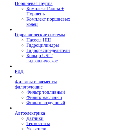
Поршневая группа
Комплект Гильза +
Поршень
Комплект поршневых
колец
Гидравлические системы
Насосы НШ
Гидроцилиндры
Гидрораспределители
Кольцо USIT
гидравлическое
РВД
Фильтры и элементы
фильтрующие
Фильтр топливный
Фильтр масляный
Фильтр воздушный
Автоэлектрика
Датчики
Термостаты
Указатели