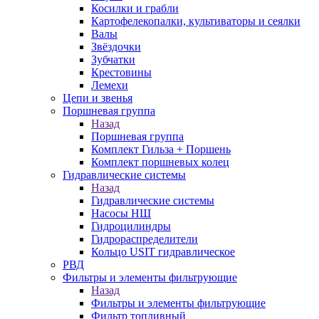
Косилки и грабли
Картофелекопалки, культиваторы и сеялки
Валы
Звёздочки
Зубчатки
Крестовины
Лемехи
Цепи и звенья
Поршневая группа
Назад
Поршневая группа
Комплект Гильза + Поршень
Комплект поршневых колец
Гидравлические системы
Назад
Гидравлические системы
Насосы НШ
Гидроцилиндры
Гидрораспределители
Кольцо USIT гидравлическое
РВД
Фильтры и элементы фильтрующие
Назад
Фильтры и элементы фильтрующие
Фильтр топливный