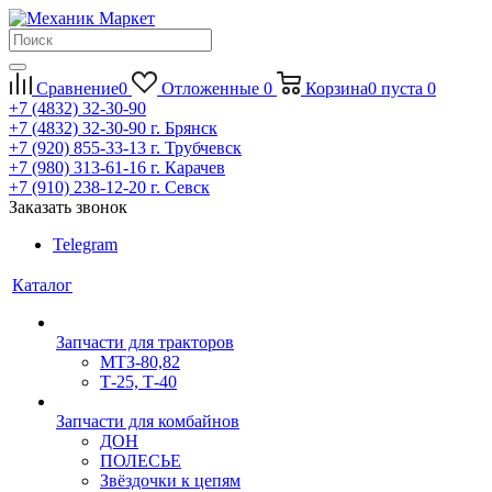
Сравнение
0
Отложенные
0
Корзина
0
пуста
0
+7 (4832) 32-30-90
+7 (4832) 32-30-90
г. Брянск
+7 (920) 855-33-13
г. Трубчевск
+7 (980) 313-61-16
г. Карачев
+7 (910) 238-12-20
г. Севск
Заказать звонок
Telegram
Каталог
Запчасти для тракторов
МТЗ-80,82
Т-25, Т-40
Запчасти для комбайнов
ДОН
ПОЛЕСЬЕ
Звёздочки к цепям