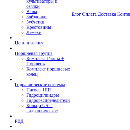
культиваторы и
сеялки
Валы
Блог
Оплата
Доставка
Конта
Звёздочки
Зубчатки
Крестовины
Лемехи
Цепи и звенья
Поршневая группа
Комплект Гильза +
Поршень
Комплект поршневых
колец
Гидравлические системы
Насосы НШ
Гидроцилиндры
Гидрораспределители
Кольцо USIT
гидравлическое
РВД