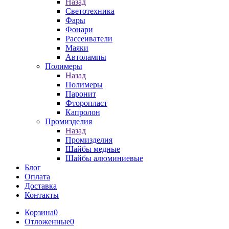
Назад
Светотехника
Фары
Фонари
Рассеиватели
Маяки
Автолампы
Полимеры
Назад
Полимеры
Паронит
Фторопласт
Капролон
Промизделия
Назад
Промизделия
Шайбы медные
Шайбы алюминиевые
Блог
Оплата
Доставка
Контакты
Корзина
0
Отложенные
0