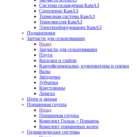
Система охлаждения КамАЗ
Сцепление КамАЗ
Тормозная система КамАЗ
Трансмиссия КамАЗ
Электрооборудование КамАЗ
Подшипники
Запчасти для сельхозмашин
Назад
Запчасти для сельхозмашин
Плуги
Косилки и грабли
Картофелекопалки, культиваторы и сеялки
Валы
Звёздочки
Зубчатки
Крестовины
Лемехи
Цепи и звенья
Поршневая группа
Назад
Поршневая группа
Комплект Гильза + Поршень
Комплект поршневых колец
Гидравлические системы