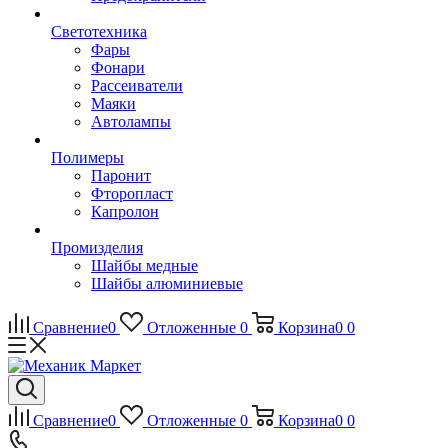
Светотехника
Фары
Фонари
Рассеиватели
Маяки
Автолампы
Полимеры
Паронит
Фторопласт
Капролон
Промизделия
Шайбы медные
Шайбы алюминиевые
Сравнение
0
Отложенные
0
Корзина
0
0
Сравнение
0
Отложенные
0
Корзина
0
0