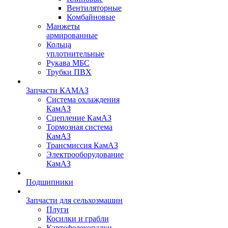
Вентиляторные
Комбайновые
Манжеты
армированные
Кольца
уплотнительные
Рукава МБС
Трубки ПВХ
Запчасти КАМАЗ
Система охлаждения
КамАЗ
Сцепление КамАЗ
Тормозная система
КамАЗ
Трансмиссия КамАЗ
Электрооборудование
КамАЗ
Подшипники
Запчасти для сельхозмашин
Плуги
Косилки и грабли
Картофелекопалки,