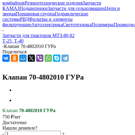
комбайнов
Резинотехнические изделия
Запчасти
КАМАЗ
Подшипники
Запчасти для сельхозмашин
Цепи и
звенья
Поршневая группа
Гидравлические
системы
РВД
Фильтры и элементы
фильтрующие
Автоэлектрика
Светотехника
Полимеры
Промизде
-
Запчасти для тракторов МТЗ-80,82
Т-25, Т-40
-
Клапан 70-4802010 ГУРа
Поделиться
Клапан 70-4802010 ГУРа
Клапан
70-4802010
ГУРа
750
₽
/шт
Достаточно
Нашли дешевле?
-
+