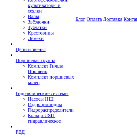
культиваторы и
сеялки
Валы
Блог
Оплата
Доставка
Конта
Звёздочки
Зубчатки
Крестовины
Лемехи
Цепи и звенья
Поршневая группа
Комплект Гильза +
Поршень
Комплект поршневых
колец
Гидравлические системы
Насосы НШ
Гидроцилиндры
Гидрораспределители
Кольцо USIT
гидравлическое
РВД