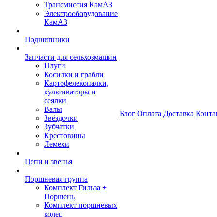
Трансмиссия КамАЗ
Электрооборудование
КамАЗ
Подшипники
Запчасти для сельхозмашин
Плуги
Косилки и грабли
Картофелекопалки,
культиваторы и
сеялки
Валы
Блог
Оплата
Доставка
Конта
Звёздочки
Зубчатки
Крестовины
Лемехи
Цепи и звенья
Поршневая группа
Комплект Гильза +
Поршень
Комплект поршневых
колец