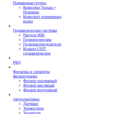
Поршневая группа
Комплект Гильза +
Поршень
Комплект поршневых
колец
Гидравлические системы
Насосы НШ
Гидроцилиндры
Гидрораспределители
Кольцо USIT
гидравлическое
РВД
Фильтры и элементы
фильтрующие
Фильтр топливный
Фильтр масляный
Фильтр воздушный
Автоэлектрика
Датчики
Термостаты
Указатели