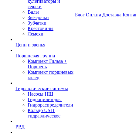
культиваторы и
сеялки
Валы
Блог
Оплата
Доставка
Конта
Звёздочки
Зубчатки
Крестовины
Лемехи
Цепи и звенья
Поршневая группа
Комплект Гильза +
Поршень
Комплект поршневых
колец
Гидравлические системы
Насосы НШ
Гидроцилиндры
Гидрораспределители
Кольцо USIT
гидравлическое
РВД