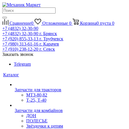
Сравнение
0
Отложенные
0
Корзина
0
пуста
0
+7 (4832) 32-30-90
+7 (4832) 32-30-90
г. Брянск
+7 (920) 855-33-13
г. Трубчевск
+7 (980) 313-61-16
г. Карачев
+7 (910) 238-12-20
г. Севск
Заказать звонок
Telegram
Каталог
Запчасти для тракторов
МТЗ-80,82
Т-25, Т-40
Запчасти для комбайнов
ДОН
ПОЛЕСЬЕ
Звёздочки к цепям