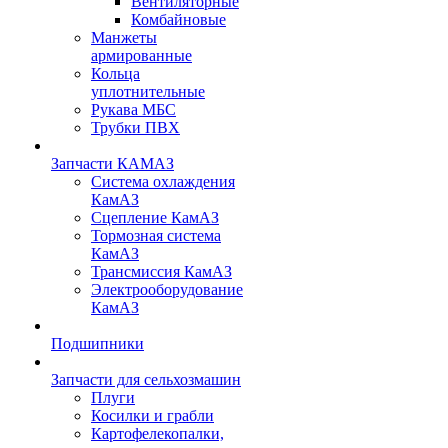
Вентиляторные
Комбайновые
Манжеты
армированные
Кольца
уплотнительные
Рукава МБС
Трубки ПВХ
Запчасти КАМАЗ
Система охлаждения
КамАЗ
Сцепление КамАЗ
Тормозная система
КамАЗ
Трансмиссия КамАЗ
Электрооборудование
КамАЗ
Подшипники
Запчасти для сельхозмашин
Плуги
Косилки и грабли
Картофелекопалки,