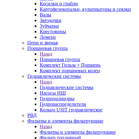
Косилки и грабли
Картофелекопалки, культиваторы и сеялки
Валы
Звёздочки
Зубчатки
Крестовины
Лемехи
Цепи и звенья
Поршневая группа
Назад
Поршневая группа
Комплект Гильза + Поршень
Комплект поршневых колец
Гидравлические системы
Назад
Гидравлические системы
Насосы НШ
Гидроцилиндры
Гидрораспределители
Кольцо USIT гидравлическое
РВД
Фильтры и элементы фильтрующие
Назад
Фильтры и элементы фильтрующие
Фильтр топливный