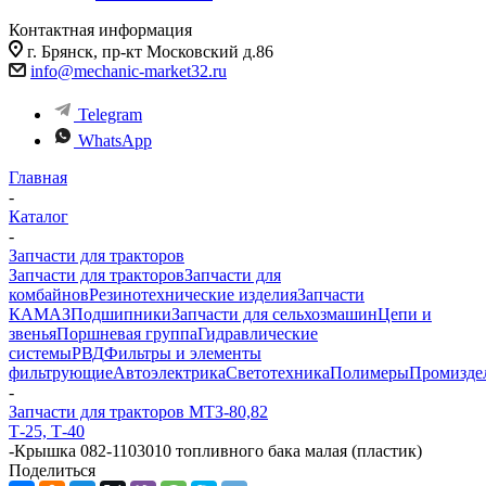
Контактная информация
г. Брянск, пр-кт Московский д.86
info@mechanic-market32.ru
Telegram
WhatsApp
Главная
-
Каталог
-
Запчасти для тракторов
Запчасти для тракторов
Запчасти для
комбайнов
Резинотехнические изделия
Запчасти
КАМАЗ
Подшипники
Запчасти для сельхозмашин
Цепи и
звенья
Поршневая группа
Гидравлические
системы
РВД
Фильтры и элементы
фильтрующие
Автоэлектрика
Светотехника
Полимеры
Промизде
-
Запчасти для тракторов МТЗ-80,82
Т-25, Т-40
-
Крышка 082-1103010 топливного бака малая (пластик)
Поделиться