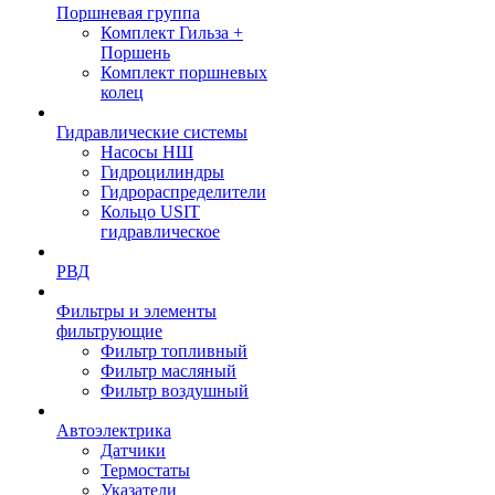
Поршневая группа
Комплект Гильза +
Поршень
Комплект поршневых
колец
Гидравлические системы
Насосы НШ
Гидроцилиндры
Гидрораспределители
Кольцо USIT
гидравлическое
РВД
Фильтры и элементы
фильтрующие
Фильтр топливный
Фильтр масляный
Фильтр воздушный
Автоэлектрика
Датчики
Термостаты
Указатели