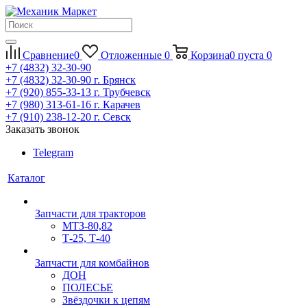
Сравнение
0
Отложенные
0
Корзина
0
пуста
0
+7 (4832) 32-30-90
+7 (4832) 32-30-90
г. Брянск
+7 (920) 855-33-13
г. Трубчевск
+7 (980) 313-61-16
г. Карачев
+7 (910) 238-12-20
г. Севск
Заказать звонок
Telegram
Каталог
Запчасти для тракторов
МТЗ-80,82
Т-25, Т-40
Запчасти для комбайнов
ДОН
ПОЛЕСЬЕ
Звёздочки к цепям