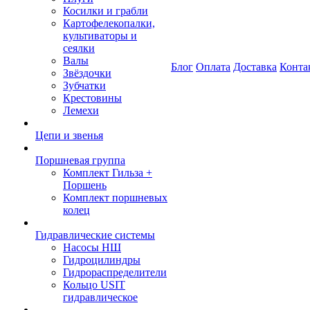
Косилки и грабли
Картофелекопалки,
культиваторы и
сеялки
Валы
Блог
Оплата
Доставка
Конта
Звёздочки
Зубчатки
Крестовины
Лемехи
Цепи и звенья
Поршневая группа
Комплект Гильза +
Поршень
Комплект поршневых
колец
Гидравлические системы
Насосы НШ
Гидроцилиндры
Гидрораспределители
Кольцо USIT
гидравлическое