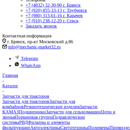
+7 (4832) 32-30-90
г. Брянск
+7 (920) 855-33-13
г. Трубчевск
+7 (980) 313-61-16
г. Карачев
+7 (910) 238-12-20
г. Севск
Заказать звонок
Контактная информация
г. Брянск, пр-кт Московский д.86
info@mechanic-market32.ru
Telegram
WhatsApp
Главная
-
Каталог
-
Запчасти для тракторов
Запчасти для тракторов
Запчасти для
комбайнов
Резинотехнические изделия
Запчасти
КАМАЗ
Подшипники
Запчасти для сельхозмашин
Цепи и
звенья
Поршневая группа
Гидравлические
системы
РВД
Фильтры и элементы
фильтрующие
Автоэлектрика
Светотехника
Полимеры
Промизде