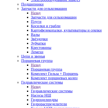
Подшипники
Запчасти для сельхозмашин
Назад
Запчасти для сельхозмашин
Плуги
Косилки и грабли
Картофелекопалки, культиваторы и сеялки
Валы
Звёздочки
Зубчатки
Крестовины
Лемехи
Цепи и звенья
Поршневая группа
Назад
Поршневая группа
Комплект Гильза + Поршень
Комплект поршневых колец
Гидравлические системы
Назад
Гидравлические системы
Насосы НШ
Гидроцилиндры
Гидрораспределители