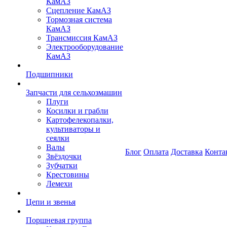
КамАЗ
Сцепление КамАЗ
Тормозная система
КамАЗ
Трансмиссия КамАЗ
Электрооборудование
КамАЗ
Подшипники
Запчасти для сельхозмашин
Плуги
Косилки и грабли
Картофелекопалки,
культиваторы и
сеялки
Валы
Блог
Оплата
Доставка
Конта
Звёздочки
Зубчатки
Крестовины
Лемехи
Цепи и звенья
Поршневая группа