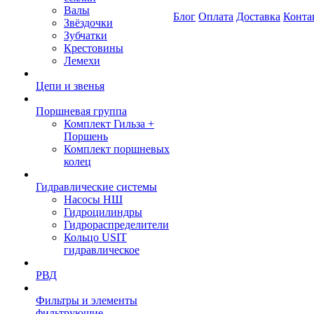
Валы
Блог
Оплата
Доставка
Конта
Звёздочки
Зубчатки
Крестовины
Лемехи
Цепи и звенья
Поршневая группа
Комплект Гильза +
Поршень
Комплект поршневых
колец
Гидравлические системы
Насосы НШ
Гидроцилиндры
Гидрораспределители
Кольцо USIT
гидравлическое
РВД
Фильтры и элементы
фильтрующие