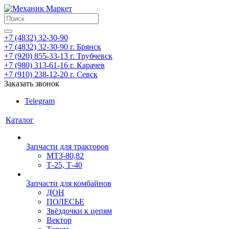
+7 (4832) 32-30-90
+7 (4832) 32-30-90
г. Брянск
+7 (920) 855-33-13
г. Трубчевск
+7 (980) 313-61-16
г. Карачев
+7 (910) 238-12-20
г. Севск
Заказать звонок
Telegram
Каталог
Запчасти для тракторов
МТЗ-80,82
Т-25, Т-40
Запчасти для комбайнов
ДОН
ПОЛЕСЬЕ
Звёздочки к цепям
Вектор