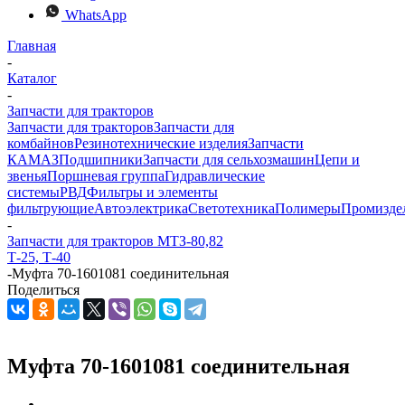
WhatsApp
Главная
-
Каталог
-
Запчасти для тракторов
Запчасти для тракторов
Запчасти для
комбайнов
Резинотехнические изделия
Запчасти
КАМАЗ
Подшипники
Запчасти для сельхозмашин
Цепи и
звенья
Поршневая группа
Гидравлические
системы
РВД
Фильтры и элементы
фильтрующие
Автоэлектрика
Светотехника
Полимеры
Промизде
-
Запчасти для тракторов МТЗ-80,82
Т-25, Т-40
-
Муфта 70-1601081 соединительная
Поделиться
Муфта 70-1601081 соединительная