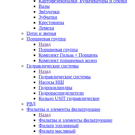
Картофелекопалки, культиваторы и сеялки
Валы
Звёздочки
Зубчатки
Крестовины
Лемехи
Цепи и звенья
Поршневая группа
Назад
Поршневая группа
Комплект Гильза + Поршень
Комплект поршневых колец
Гидравлические системы
Назад
Гидравлические системы
Насосы НШ
Гидроцилиндры
Гидрораспределители
Кольцо USIT гидравлическое
РВД
Фильтры и элементы фильтрующие
Назад
Фильтры и элементы фильтрующие
Фильтр топливный
Фильтр масляный