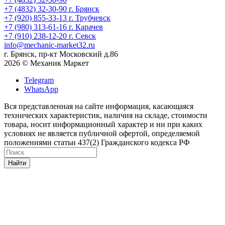
+7 (4832) 32-30-90
г. Брянск
+7 (920) 855-33-13
г. Трубчевск
+7 (980) 313-61-16
г. Карачев
+7 (910) 238-12-20
г. Севск
info@mechanic-market32.ru
г. Брянск, пр-кт Московский д.86
2026 © Механик Маркет
Telegram
WhatsApp
Вся представленная на сайте информация, касающаяся
технических характеристик, наличия на складе, стоимости
товара, носит информационный характер и ни при каких
условиях не является публичной офертой, определяемой
положениями статьи 437(2) Гражданского кодекса РФ
Найти