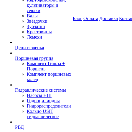
культиваторы и
сеялки
Валы
Блог
Оплата
Доставка
Конта
Звёздочки
Зубчатки
Крестовины
Лемехи
Цепи и звенья
Поршневая группа
Комплект Гильза +
Поршень
Комплект поршневых
колец
Гидравлические системы
Насосы НШ
Гидроцилиндры
Гидрораспределители
Кольцо USIT
гидравлическое
РВД