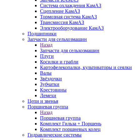
Система охлаждения КамАЗ
Сцепление КамАЗ
Тормозная система КамАЗ
Трансмиссия КамАЗ
Электрооборудование КамАЗ
Подшипники
Запчасти для сельхозмашин
Назад
Запчасти для сельхозмашин
Плуги
Косилки и грабли
Картофелекопалки, культиваторы и сеялки
Валы
Звёздочки
Зубчатки
Крестовины
Лемехи
Цепи и звенья
Поршневая группа
Назад
Поршневая группа
Комплект Гильза + Поршень
Комплект поршневых колец
Гидравлические системы