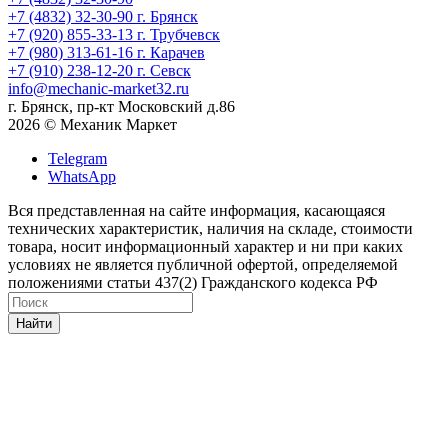
+7 (4832) 32-30-90
г. Брянск
+7 (920) 855-33-13
г. Трубчевск
+7 (980) 313-61-16
г. Карачев
+7 (910) 238-12-20
г. Севск
info@mechanic-market32.ru
г. Брянск, пр-кт Московский д.86
2026 © Механик Маркет
Telegram
WhatsApp
Вся представленная на сайте информация, касающаяся
технических характеристик, наличия на складе, стоимости
товара, носит информационный характер и ни при каких
условиях не является публичной офертой, определяемой
положениями статьи 437(2) Гражданского кодекса РФ
Найти