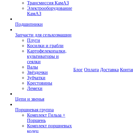
Трансмиссия КамАЗ
Электрооборудование
КамАЗ
Подшипники
Запчасти для сельхозмашин
Плуги
Косилки и грабли
Картофелекопалки,
культиваторы и
сеялки
Валы
Блог
Оплата
Доставка
Конта
Звёздочки
Зубчатки
Крестовины
Лемехи
Цепи и звенья
Поршневая группа
Комплект Гильза +
Поршень
Комплект поршневых
колец