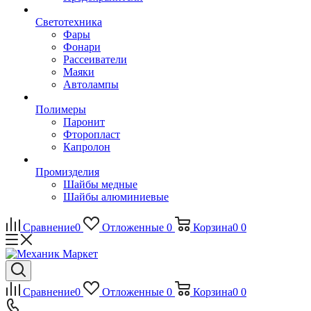
Светотехника
Фары
Фонари
Рассеиватели
Маяки
Автолампы
Полимеры
Паронит
Фторопласт
Капролон
Промизделия
Шайбы медные
Шайбы алюминиевые
Сравнение
0
Отложенные
0
Корзина
0
0
Сравнение
0
Отложенные
0
Корзина
0
0