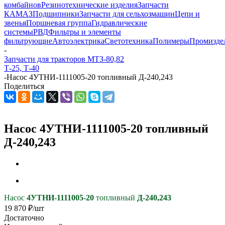
комбайнов
Резинотехнические изделия
Запчасти
КАМАЗ
Подшипники
Запчасти для сельхозмашин
Цепи и
звенья
Поршневая группа
Гидравлические
системы
РВД
Фильтры и элементы
фильтрующие
Автоэлектрика
Светотехника
Полимеры
Промизде
-
Запчасти для тракторов МТЗ-80,82
Т-25, Т-40
-
Насос 4УТНИ-1111005-20 топливный Д-240,243
Поделиться
Насос 4УТНИ-1111005-20 топливный
Д-240,243
Насос
4УТНИ-1111005-20
топливный
Д-240,243
19 870
₽
/шт
Достаточно