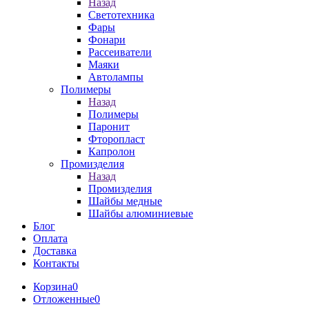
Назад
Светотехника
Фары
Фонари
Рассеиватели
Маяки
Автолампы
Полимеры
Назад
Полимеры
Паронит
Фторопласт
Капролон
Промизделия
Назад
Промизделия
Шайбы медные
Шайбы алюминиевые
Блог
Оплата
Доставка
Контакты
Корзина
0
Отложенные
0