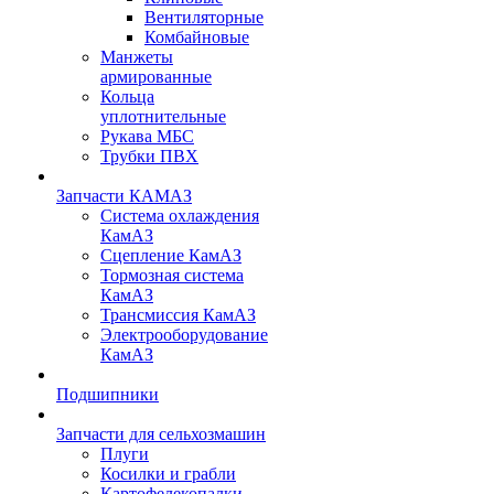
Вентиляторные
Комбайновые
Манжеты
армированные
Кольца
уплотнительные
Рукава МБС
Трубки ПВХ
Запчасти КАМАЗ
Система охлаждения
КамАЗ
Сцепление КамАЗ
Тормозная система
КамАЗ
Трансмиссия КамАЗ
Электрооборудование
КамАЗ
Подшипники
Запчасти для сельхозмашин
Плуги
Косилки и грабли
Картофелекопалки,