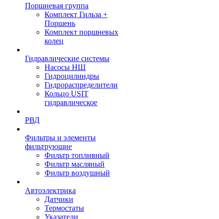
Поршневая группа
Комплект Гильза +
Поршень
Комплект поршневых
колец
Гидравлические системы
Насосы НШ
Гидроцилиндры
Гидрораспределители
Кольцо USIT
гидравлическое
РВД
Фильтры и элементы
фильтрующие
Фильтр топливный
Фильтр масляный
Фильтр воздушный
Автоэлектрика
Датчики
Термостаты
Указатели