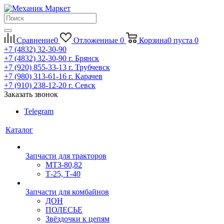
Сравнение
0
Отложенные
0
Корзина
0
пуста
0
+7 (4832) 32-30-90
+7 (4832) 32-30-90
г. Брянск
+7 (920) 855-33-13
г. Трубчевск
+7 (980) 313-61-16
г. Карачев
+7 (910) 238-12-20
г. Севск
Заказать звонок
Telegram
Каталог
Запчасти для тракторов
МТЗ-80,82
Т-25, Т-40
Запчасти для комбайнов
ДОН
ПОЛЕСЬЕ
Звёздочки к цепям