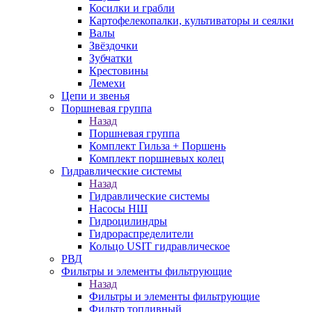
Косилки и грабли
Картофелекопалки, культиваторы и сеялки
Валы
Звёздочки
Зубчатки
Крестовины
Лемехи
Цепи и звенья
Поршневая группа
Назад
Поршневая группа
Комплект Гильза + Поршень
Комплект поршневых колец
Гидравлические системы
Назад
Гидравлические системы
Насосы НШ
Гидроцилиндры
Гидрораспределители
Кольцо USIT гидравлическое
РВД
Фильтры и элементы фильтрующие
Назад
Фильтры и элементы фильтрующие
Фильтр топливный