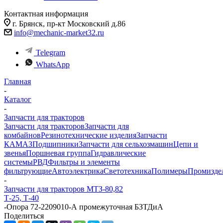
Контактная информация
г. Брянск, пр-кт Московский д.86
info@mechanic-market32.ru
Telegram
WhatsApp
Главная
-
Каталог
-
Запчасти для тракторов
Запчасти для тракторов
Запчасти для
комбайнов
Резинотехнические изделия
Запчасти
КАМАЗ
Подшипники
Запчасти для сельхозмашин
Цепи и
звенья
Поршневая группа
Гидравлические
системы
РВД
Фильтры и элементы
фильтрующие
Автоэлектрика
Светотехника
Полимеры
Промизде
-
Запчасти для тракторов МТЗ-80,82
Т-25, Т-40
-
Опора 72-2209010-А промежуточная БЗТДиА
Поделиться