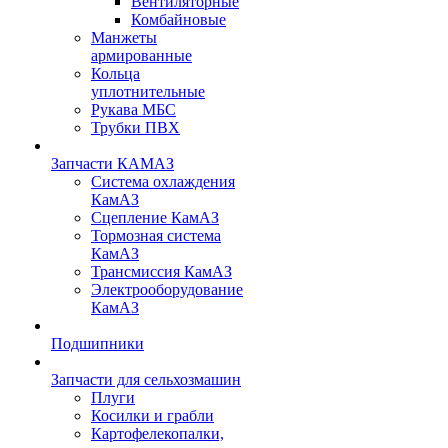
Вентиляторные
Комбайновые
Манжеты
армированные
Кольца
уплотнительные
Рукава МБС
Трубки ПВХ
Запчасти КАМАЗ
Система охлаждения
КамАЗ
Сцепление КамАЗ
Тормозная система
КамАЗ
Трансмиссия КамАЗ
Электрооборудование
КамАЗ
Подшипники
Запчасти для сельхозмашин
Плуги
Косилки и грабли
Картофелекопалки,