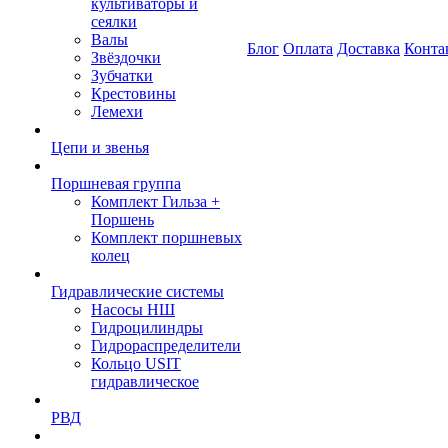
культиваторы и
сеялки
Валы
Блог
Оплата
Доставка
Конта
Звёздочки
Зубчатки
Крестовины
Лемехи
Цепи и звенья
Поршневая группа
Комплект Гильза +
Поршень
Комплект поршневых
колец
Гидравлические системы
Насосы НШ
Гидроцилиндры
Гидрораспределители
Кольцо USIT
гидравлическое
РВД