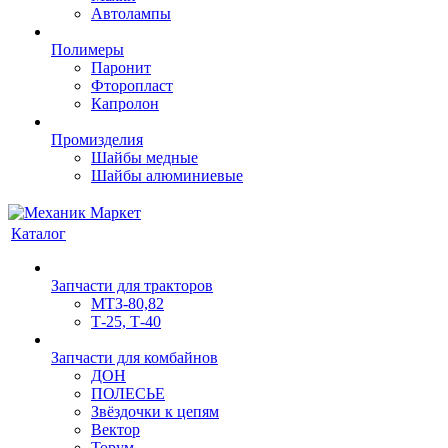
Автолампы
Полимеры
Паронит
Фторопласт
Капролон
Промизделия
Шайбы медные
Шайбы алюминиевые
Каталог
Запчасти для тракторов
МТЗ-80,82
Т-25, Т-40
Запчасти для комбайнов
ДОН
ПОЛЕСЬЕ
Звёздочки к цепям
Вектор
Торум