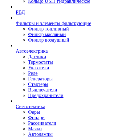
Кольцо USIT гидравлическое
РВД
Фильтры и элементы фильтрующие
Фильтр топливный
Фильтр масляный
Фильтр воздушный
Автоэлектрика
Датчики
Термостаты
Указатели
Реле
Генераторы
Стартеры
Выключатели
Предохранители
Светотехника
Фары
Фонари
Рассеиватели
Маяки
Автолампы