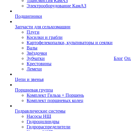
Трансмиссия КамАЗ
Электрооборудование КамАЗ
Подшипники
Запчасти для сельхозмашин
Плуги
Косилки и грабли
Картофелекопалки, культиваторы и сеялки
Валы
Звёздочки
Зубчатки
Блог
Оп
Крестовины
Лемехи
Цепи и звенья
Поршневая группа
Комплект Гильза + Поршень
Комплект поршневых колец
Гидравлические системы
Насосы НШ
Гидроцилиндры
Гидрораспределители