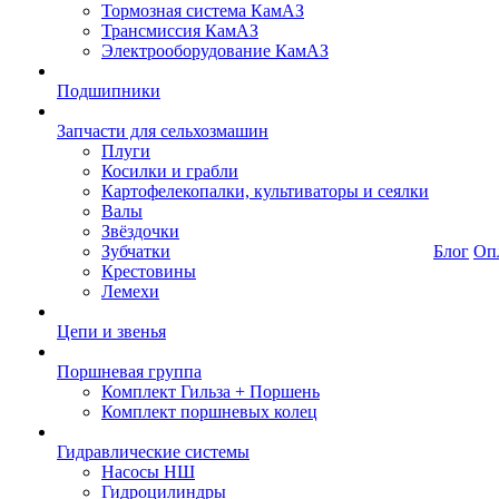
Тормозная система КамАЗ
Трансмиссия КамАЗ
Электрооборудование КамАЗ
Подшипники
Запчасти для сельхозмашин
Плуги
Косилки и грабли
Картофелекопалки, культиваторы и сеялки
Валы
Звёздочки
Зубчатки
Блог
Оп
Крестовины
Лемехи
Цепи и звенья
Поршневая группа
Комплект Гильза + Поршень
Комплект поршневых колец
Гидравлические системы
Насосы НШ
Гидроцилиндры