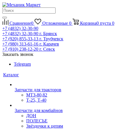
Сравнение
0
Отложенные
0
Корзина
0
пуста
0
+7 (4832) 32-30-90
+7 (4832) 32-30-90
г. Брянск
+7 (920) 855-33-13
г. Трубчевск
+7 (980) 313-61-16
г. Карачев
+7 (910) 238-12-20
г. Севск
Заказать звонок
Telegram
Каталог
Запчасти для тракторов
МТЗ-80,82
Т-25, Т-40
Запчасти для комбайнов
ДОН
ПОЛЕСЬЕ
Звёздочки к цепям