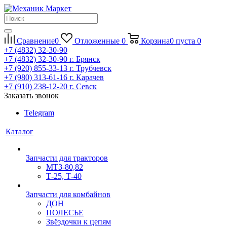
Сравнение
0
Отложенные
0
Корзина
0
пуста
0
+7 (4832) 32-30-90
+7 (4832) 32-30-90
г. Брянск
+7 (920) 855-33-13
г. Трубчевск
+7 (980) 313-61-16
г. Карачев
+7 (910) 238-12-20
г. Севск
Заказать звонок
Telegram
Каталог
Запчасти для тракторов
МТЗ-80,82
Т-25, Т-40
Запчасти для комбайнов
ДОН
ПОЛЕСЬЕ
Звёздочки к цепям