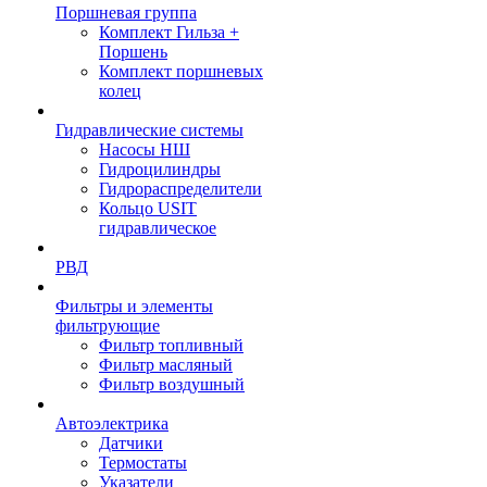
Поршневая группа
Комплект Гильза +
Поршень
Комплект поршневых
колец
Гидравлические системы
Насосы НШ
Гидроцилиндры
Гидрораспределители
Кольцо USIT
гидравлическое
РВД
Фильтры и элементы
фильтрующие
Фильтр топливный
Фильтр масляный
Фильтр воздушный
Автоэлектрика
Датчики
Термостаты
Указатели