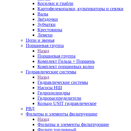
Косилки и грабли
Картофелекопалки, культиваторы и сеялки
Валы
Звёздочки
Зубчатки
Крестовины
Лемехи
Цепи и звенья
Поршневая группа
Назад
Поршневая группа
Комплект Гильза + Поршень
Комплект поршневых колец
Гидравлические системы
Назад
Гидравлические системы
Насосы НШ
Гидроцилиндры
Гидрораспределители
Кольцо USIT гидравлическое
РВД
Фильтры и элементы фильтрующие
Назад
Фильтры и элементы фильтрующие
Фильтр топливный