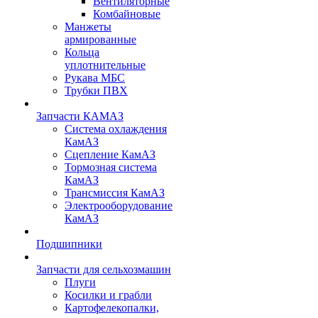
Вентиляторные
Комбайновые
Манжеты
армированные
Кольца
уплотнительные
Рукава МБС
Трубки ПВХ
Запчасти КАМАЗ
Система охлаждения
КамАЗ
Сцепление КамАЗ
Тормозная система
КамАЗ
Трансмиссия КамАЗ
Электрооборудование
КамАЗ
Подшипники
Запчасти для сельхозмашин
Плуги
Косилки и грабли
Картофелекопалки,