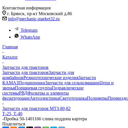
Контактная информация
г. Брянск, пр-кт Московский д.86
info@mechanic-market32.ru
Telegram
WhatsApp
Главная
-
Каталог
-
Запчасти для тракторов
Запчасти для тракторов
Запчасти для
комбайнов
Резинотехнические изделия
Запчасти
КАМАЗ
Подшипники
Запчасти для сельхозмашин
Цепи и
звенья
Поршневая группа
Гидравлические
системы
РВД
Фильтры и элементы
фильтрующие
Автоэлектрика
Светотехника
Полимеры
Промизде
-
Запчасти для тракторов МТЗ-80,82
Т-25, Т-40
-
Пробка 50-1401166 слива поддона картера
Поделиться