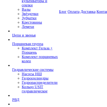
культиваторы и
сеялки
Валы
Блог
Оплата
Доставка
Конта
Звёздочки
Зубчатки
Крестовины
Лемехи
Цепи и звенья
Поршневая группа
Комплект Гильза +
Поршень
Комплект поршневых
колец
Гидравлические системы
Насосы НШ
Гидроцилиндры
Гидрораспределители
Кольцо USIT
гидравлическое
РВД