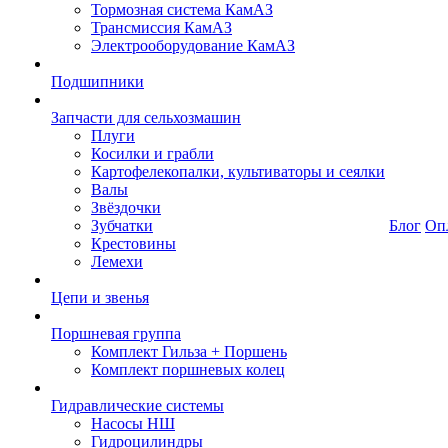
Тормозная система КамАЗ
Трансмиссия КамАЗ
Электрооборудование КамАЗ
Подшипники
Запчасти для сельхозмашин
Плуги
Косилки и грабли
Картофелекопалки, культиваторы и сеялки
Валы
Звёздочки
Зубчатки
Блог
Оп
Крестовины
Лемехи
Цепи и звенья
Поршневая группа
Комплект Гильза + Поршень
Комплект поршневых колец
Гидравлические системы
Насосы НШ
Гидроцилиндры