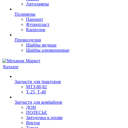
Автолампы
Полимеры
Паронит
Фторопласт
Капролон
Промизделия
Шайбы медные
Шайбы алюминиевые
Каталог
Запчасти для тракторов
МТЗ-80,82
Т-25, Т-40
Запчасти для комбайнов
ДОН
ПОЛЕСЬЕ
Звёздочки к цепям
Вектор
Торум