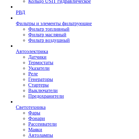
Кольцо USIT гидравлическое
РВД
Фильтры и элементы фильтрующие
Фильтр топливный
Фильтр масляный
Фильтр воздушный
Автоэлектрика
Датчики
Термостаты
Указатели
Реле
Генераторы
Стартеры
Выключатели
Предохранители
Светотехника
Фары
Фонари
Рассеиватели
Маяки
Автолампы