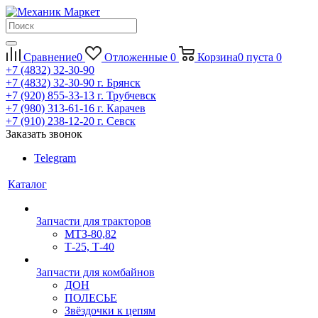
Сравнение
0
Отложенные
0
Корзина
0
пуста
0
+7 (4832) 32-30-90
+7 (4832) 32-30-90
г. Брянск
+7 (920) 855-33-13
г. Трубчевск
+7 (980) 313-61-16
г. Карачев
+7 (910) 238-12-20
г. Севск
Заказать звонок
Telegram
Каталог
Запчасти для тракторов
МТЗ-80,82
Т-25, Т-40
Запчасти для комбайнов
ДОН
ПОЛЕСЬЕ
Звёздочки к цепям