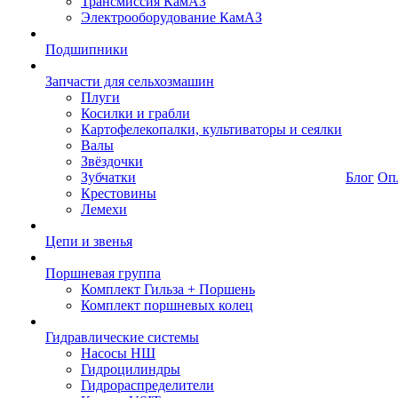
Трансмиссия КамАЗ
Электрооборудование КамАЗ
Подшипники
Запчасти для сельхозмашин
Плуги
Косилки и грабли
Картофелекопалки, культиваторы и сеялки
Валы
Звёздочки
Зубчатки
Блог
Оп
Крестовины
Лемехи
Цепи и звенья
Поршневая группа
Комплект Гильза + Поршень
Комплект поршневых колец
Гидравлические системы
Насосы НШ
Гидроцилиндры
Гидрораспределители