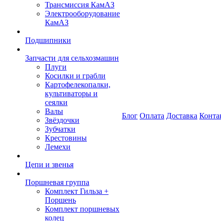
Трансмиссия КамАЗ
Электрооборудование
КамАЗ
Подшипники
Запчасти для сельхозмашин
Плуги
Косилки и грабли
Картофелекопалки,
культиваторы и
сеялки
Валы
Блог
Оплата
Доставка
Конта
Звёздочки
Зубчатки
Крестовины
Лемехи
Цепи и звенья
Поршневая группа
Комплект Гильза +
Поршень
Комплект поршневых
колец