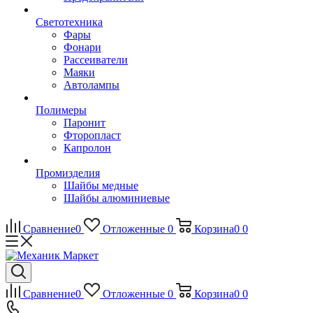
Светотехника
Фары
Фонари
Рассеиватели
Маяки
Автолампы
Полимеры
Паронит
Фторопласт
Капролон
Промизделия
Шайбы медные
Шайбы алюминиевые
Сравнение
0
Отложенные
0
Корзина
0
0
Сравнение
0
Отложенные
0
Корзина
0
0