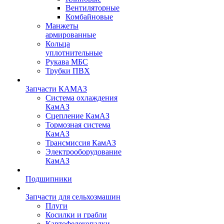
Вентиляторные
Комбайновые
Манжеты
армированные
Кольца
уплотнительные
Рукава МБС
Трубки ПВХ
Запчасти КАМАЗ
Система охлаждения
КамАЗ
Сцепление КамАЗ
Тормозная система
КамАЗ
Трансмиссия КамАЗ
Электрооборудование
КамАЗ
Подшипники
Запчасти для сельхозмашин
Плуги
Косилки и грабли
Картофелекопалки,