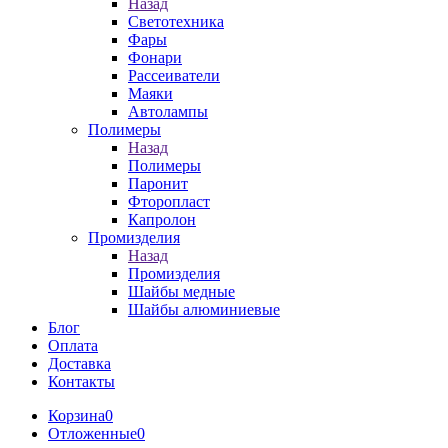
Назад
Светотехника
Фары
Фонари
Рассеиватели
Маяки
Автолампы
Полимеры
Назад
Полимеры
Паронит
Фторопласт
Капролон
Промизделия
Назад
Промизделия
Шайбы медные
Шайбы алюминиевые
Блог
Оплата
Доставка
Контакты
Корзина
0
Отложенные
0