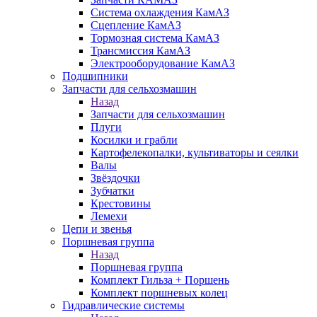
Система охлаждения КамАЗ
Сцепление КамАЗ
Тормозная система КамАЗ
Трансмиссия КамАЗ
Электрооборудование КамАЗ
Подшипники
Запчасти для сельхозмашин
Назад
Запчасти для сельхозмашин
Плуги
Косилки и грабли
Картофелекопалки, культиваторы и сеялки
Валы
Звёздочки
Зубчатки
Крестовины
Лемехи
Цепи и звенья
Поршневая группа
Назад
Поршневая группа
Комплект Гильза + Поршень
Комплект поршневых колец
Гидравлические системы