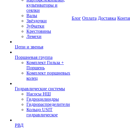
культиваторы и
сеялки
Валы
Блог
Оплата
Доставка
Конта
Звёздочки
Зубчатки
Крестовины
Лемехи
Цепи и звенья
Поршневая группа
Комплект Гильза +
Поршень
Комплект поршневых
колец
Гидравлические системы
Насосы НШ
Гидроцилиндры
Гидрораспределители
Кольцо USIT
гидравлическое
РВД