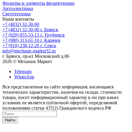
Фильтры и элементы фильтрующие
Автоэлектрика
Светотехника
Наши контакты
+7 (4832) 32-30-90
+7 (4832) 32-30-90
г. Брянск
+7 (920) 855-33-13
г. Трубчевск
+7 (980) 313-61-16
г. Карачев
+7 (910) 238-12-20
г. Севск
info@mechanic-market32.ru
г. Брянск, пр-кт Московский д.86
2026 © Механик Маркет
Telegram
WhatsApp
Вся представленная на сайте информация, касающаяся
технических характеристик, наличия на складе, стоимости
товара, носит информационный характер и ни при каких
условиях не является публичной офертой, определяемой
положениями статьи 437(2) Гражданского кодекса РФ
Найти