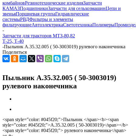
комбайнов
Резинотехнические изделия
Запчасти
КАМАЗ
Подшипники
Запчасти для сельхозмашин
Цепи и
звенья
Поршневая группа
Гидравлические
системы
РВД
Фильтры и элементы
фильтрующие
Автоэлектрика
Светотехника
Полимеры
Промизде
-
Запчасти для тракторов МТЗ-80,82
Т-25, Т-40
-
Пыльник А.35.32.005 ( 50-3003019) рулевого наконечника
Поделиться
Пыльник А.35.32.005 ( 50-3003019)
рулевого наконечника
<span style="color: #045f20;">Пыльник </span><b><span
style="color: #045f20;">А.35.32.005 ( 50-3003019)</span></b>
<span style="color: #045f20;"> рулевого наконечника</span>