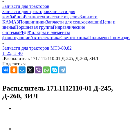
-
Запчасти для тракторов
Запчасти для тракторов
Запчасти для
комбайнов
Резинотехнические изделия
Запчасти
КАМАЗ
Подшипники
Запчасти для сельхозмашин
Цепи и
звенья
Поршневая группа
Гидравлические
системы
РВД
Фильтры и элементы
фильтрующие
Автоэлектрика
Светотехника
Полимеры
Промизде
-
Запчасти для тракторов МТЗ-80,82
Т-25, Т-40
-
Распылитель 171.1112110-01 Д-245, Д-260, ЗИЛ
Поделиться
Распылитель 171.1112110-01 Д-245,
Д-260, ЗИЛ