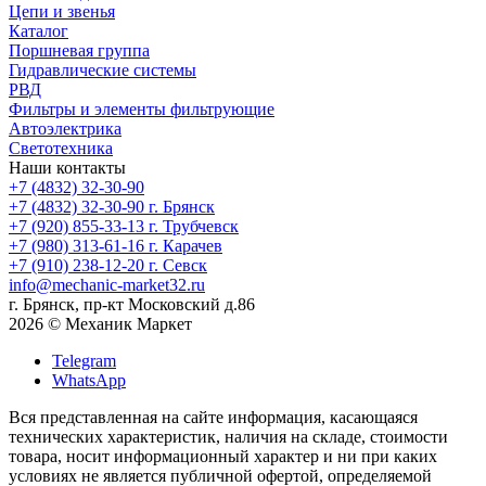
Цепи и звенья
Каталог
Поршневая группа
Гидравлические системы
РВД
Фильтры и элементы фильтрующие
Автоэлектрика
Светотехника
Наши контакты
+7 (4832) 32-30-90
+7 (4832) 32-30-90
г. Брянск
+7 (920) 855-33-13
г. Трубчевск
+7 (980) 313-61-16
г. Карачев
+7 (910) 238-12-20
г. Севск
info@mechanic-market32.ru
г. Брянск, пр-кт Московский д.86
2026 © Механик Маркет
Telegram
WhatsApp
Вся представленная на сайте информация, касающаяся
технических характеристик, наличия на складе, стоимости
товара, носит информационный характер и ни при каких
условиях не является публичной офертой, определяемой