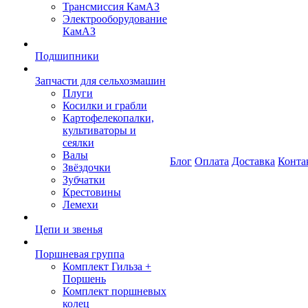
Трансмиссия КамАЗ
Электрооборудование
КамАЗ
Подшипники
Запчасти для сельхозмашин
Плуги
Косилки и грабли
Картофелекопалки,
культиваторы и
сеялки
Валы
Блог
Оплата
Доставка
Конта
Звёздочки
Зубчатки
Крестовины
Лемехи
Цепи и звенья
Поршневая группа
Комплект Гильза +
Поршень
Комплект поршневых
колец