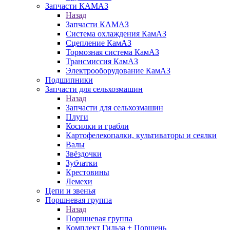
Запчасти КАМАЗ
Назад
Запчасти КАМАЗ
Система охлаждения КамАЗ
Сцепление КамАЗ
Тормозная система КамАЗ
Трансмиссия КамАЗ
Электрооборудование КамАЗ
Подшипники
Запчасти для сельхозмашин
Назад
Запчасти для сельхозмашин
Плуги
Косилки и грабли
Картофелекопалки, культиваторы и сеялки
Валы
Звёздочки
Зубчатки
Крестовины
Лемехи
Цепи и звенья
Поршневая группа
Назад
Поршневая группа
Комплект Гильза + Поршень