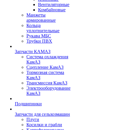
Вентиляторные
Комбайновые
Манжеты
армированные
Кольца
уплотнительные
Рукава МБС
Трубки ПВХ
Запчасти КАМАЗ
Система охлаждения
КамАЗ
Сцепление КамАЗ
Тормозная система
КамАЗ
Трансмиссия КамАЗ
Электрооборудование
КамАЗ
Подшипники
Запчасти для сельхозмашин
Плуги
Косилки и грабли
Картофелекопалки,