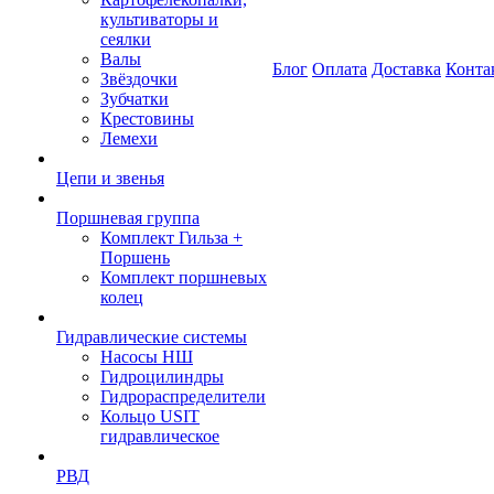
культиваторы и
сеялки
Валы
Блог
Оплата
Доставка
Конта
Звёздочки
Зубчатки
Крестовины
Лемехи
Цепи и звенья
Поршневая группа
Комплект Гильза +
Поршень
Комплект поршневых
колец
Гидравлические системы
Насосы НШ
Гидроцилиндры
Гидрораспределители
Кольцо USIT
гидравлическое
РВД