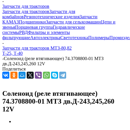
-
Запчасти для тракторов
Запчасти для тракторов
Запчасти для
комбайнов
Резинотехнические изделия
Запчасти
КАМАЗ
Подшипники
Запчасти для сельхозмашин
Цепи и
звенья
Поршневая группа
Гидравлические
системы
РВД
Фильтры и элементы
фильтрующие
Автоэлектрика
Светотехника
Полимеры
Промизде
-
Запчасти для тракторов МТЗ-80,82
Т-25, Т-40
-
Соленоид (реле втягивающее) 74.3708800-01 МТЗ
дв.Д-243,245,260 12V
Поделиться
Соленоид (реле втягивающее)
74.3708800-01 МТЗ дв.Д-243,245,260
12V