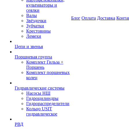
культиваторы и
сеялки
Валы
Блог
Оплата
Доставка
Конта
Звёздочки
Зубчатки
Крестовины
Лемехи
Цепи и звенья
Поршневая группа
Комплект Гильза +
Поршень
Комплект поршневых
колец
Гидравлические системы
Насосы НШ
Гидроцилиндры
Гидрораспределители
Кольцо USIT
гидравлическое
РВД