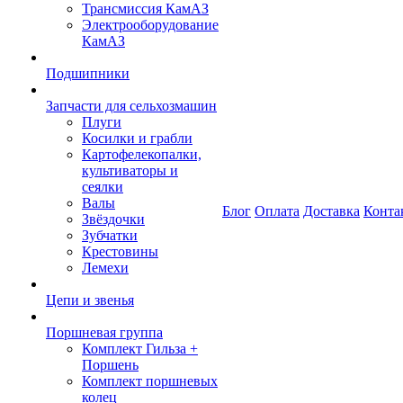
Трансмиссия КамАЗ
Электрооборудование
КамАЗ
Подшипники
Запчасти для сельхозмашин
Плуги
Косилки и грабли
Картофелекопалки,
культиваторы и
сеялки
Валы
Блог
Оплата
Доставка
Конта
Звёздочки
Зубчатки
Крестовины
Лемехи
Цепи и звенья
Поршневая группа
Комплект Гильза +
Поршень
Комплект поршневых
колец