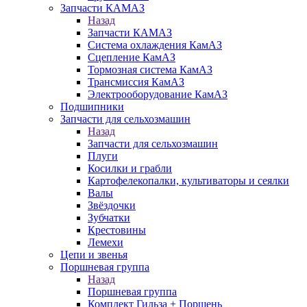
Запчасти КАМАЗ
Назад
Запчасти КАМАЗ
Система охлаждения КамАЗ
Сцепление КамАЗ
Тормозная система КамАЗ
Трансмиссия КамАЗ
Электрооборудование КамАЗ
Подшипники
Запчасти для сельхозмашин
Назад
Запчасти для сельхозмашин
Плуги
Косилки и грабли
Картофелекопалки, культиваторы и сеялки
Валы
Звёздочки
Зубчатки
Крестовины
Лемехи
Цепи и звенья
Поршневая группа
Назад
Поршневая группа
Комплект Гильза + Поршень