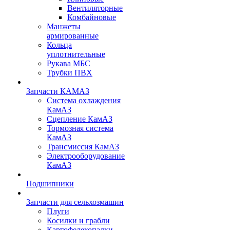
Вентиляторные
Комбайновые
Манжеты
армированные
Кольца
уплотнительные
Рукава МБС
Трубки ПВХ
Запчасти КАМАЗ
Система охлаждения
КамАЗ
Сцепление КамАЗ
Тормозная система
КамАЗ
Трансмиссия КамАЗ
Электрооборудование
КамАЗ
Подшипники
Запчасти для сельхозмашин
Плуги
Косилки и грабли
Картофелекопалки,