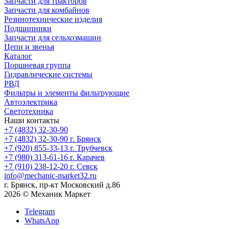
Запчасти для тракторов
Запчасти для комбайнов
Резинотехнические изделия
Подшипники
Запчасти для сельхозмашин
Цепи и звенья
Каталог
Поршневая группа
Гидравлические системы
РВД
Фильтры и элементы фильтрующие
Автоэлектрика
Светотехника
Наши контакты
+7 (4832) 32-30-90
+7 (4832) 32-30-90
г. Брянск
+7 (920) 855-33-13
г. Трубчевск
+7 (980) 313-61-16
г. Карачев
+7 (910) 238-12-20
г. Севск
info@mechanic-market32.ru
г. Брянск, пр-кт Московский д.86
2026 © Механик Маркет
Telegram
WhatsApp