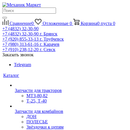
Сравнение
0
Отложенные
0
Корзина
0
пуста
0
+7 (4832) 32-30-90
+7 (4832) 32-30-90
г. Брянск
+7 (920) 855-33-13
г. Трубчевск
+7 (980) 313-61-16
г. Карачев
+7 (910) 238-12-20
г. Севск
Заказать звонок
Telegram
Каталог
Запчасти для тракторов
МТЗ-80,82
Т-25, Т-40
Запчасти для комбайнов
ДОН
ПОЛЕСЬЕ
Звёздочки к цепям