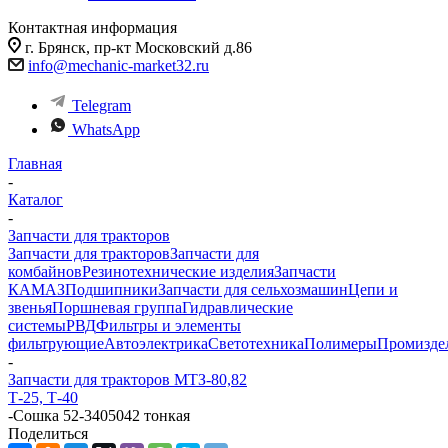
Контактная информация
г. Брянск, пр-кт Московский д.86
info@mechanic-market32.ru
Telegram
WhatsApp
Главная
-
Каталог
-
Запчасти для тракторов
Запчасти для тракторов
Запчасти для
комбайнов
Резинотехнические изделия
Запчасти
КАМАЗ
Подшипники
Запчасти для сельхозмашин
Цепи и
звенья
Поршневая группа
Гидравлические
системы
РВД
Фильтры и элементы
фильтрующие
Автоэлектрика
Светотехника
Полимеры
Промизде
-
Запчасти для тракторов МТЗ-80,82
Т-25, Т-40
-
Сошка 52-3405042 тонкая
Поделиться