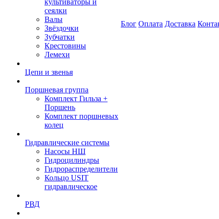
культиваторы и
сеялки
Валы
Блог
Оплата
Доставка
Конта
Звёздочки
Зубчатки
Крестовины
Лемехи
Цепи и звенья
Поршневая группа
Комплект Гильза +
Поршень
Комплект поршневых
колец
Гидравлические системы
Насосы НШ
Гидроцилиндры
Гидрораспределители
Кольцо USIT
гидравлическое
РВД