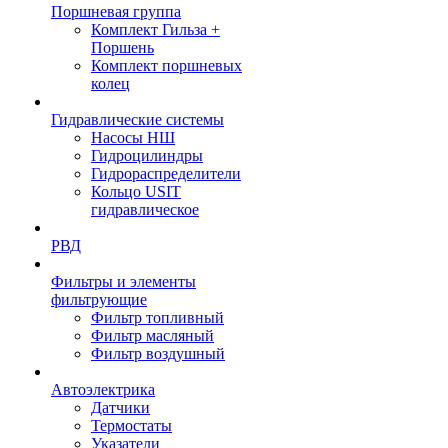
Поршневая группа
Комплект Гильза +
Поршень
Комплект поршневых
колец
Гидравлические системы
Насосы НШ
Гидроцилиндры
Гидрораспределители
Кольцо USIT
гидравлическое
РВД
Фильтры и элементы
фильтрующие
Фильтр топливный
Фильтр масляный
Фильтр воздушный
Автоэлектрика
Датчики
Термостаты
Указатели