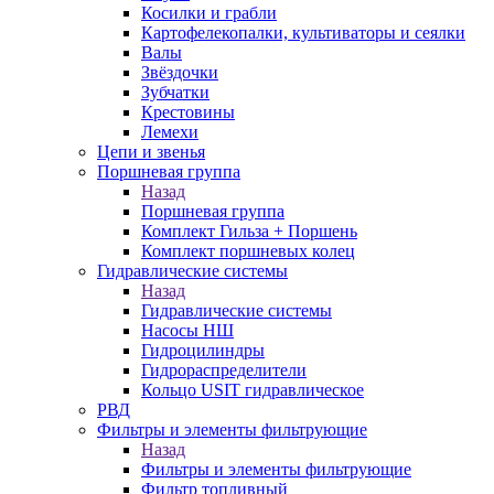
Косилки и грабли
Картофелекопалки, культиваторы и сеялки
Валы
Звёздочки
Зубчатки
Крестовины
Лемехи
Цепи и звенья
Поршневая группа
Назад
Поршневая группа
Комплект Гильза + Поршень
Комплект поршневых колец
Гидравлические системы
Назад
Гидравлические системы
Насосы НШ
Гидроцилиндры
Гидрораспределители
Кольцо USIT гидравлическое
РВД
Фильтры и элементы фильтрующие
Назад
Фильтры и элементы фильтрующие
Фильтр топливный