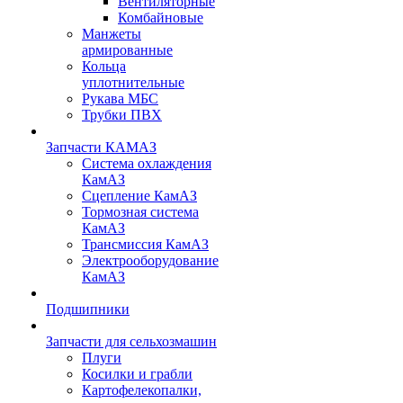
Вентиляторные
Комбайновые
Манжеты
армированные
Кольца
уплотнительные
Рукава МБС
Трубки ПВХ
Запчасти КАМАЗ
Система охлаждения
КамАЗ
Сцепление КамАЗ
Тормозная система
КамАЗ
Трансмиссия КамАЗ
Электрооборудование
КамАЗ
Подшипники
Запчасти для сельхозмашин
Плуги
Косилки и грабли
Картофелекопалки,