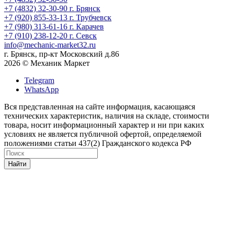
+7 (4832) 32-30-90
г. Брянск
+7 (920) 855-33-13
г. Трубчевск
+7 (980) 313-61-16
г. Карачев
+7 (910) 238-12-20
г. Севск
info@mechanic-market32.ru
г. Брянск, пр-кт Московский д.86
2026 © Механик Маркет
Telegram
WhatsApp
Вся представленная на сайте информация, касающаяся
технических характеристик, наличия на складе, стоимости
товара, носит информационный характер и ни при каких
условиях не является публичной офертой, определяемой
положениями статьи 437(2) Гражданского кодекса РФ
Найти