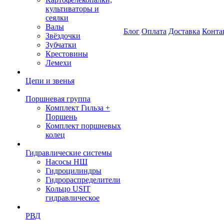
культиваторы и
сеялки
Валы
Блог
Оплата
Доставка
Конта
Звёздочки
Зубчатки
Крестовины
Лемехи
Цепи и звенья
Поршневая группа
Комплект Гильза +
Поршень
Комплект поршневых
колец
Гидравлические системы
Насосы НШ
Гидроцилиндры
Гидрораспределители
Кольцо USIT
гидравлическое
РВД