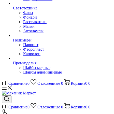
Светотехника
Фары
Фонари
Рассеиватели
Маяки
Автолампы
Полимеры
Паронит
Фторопласт
Капролон
Промизделия
Шайбы медные
Шайбы алюминиевые
Сравнение
0
Отложенные
0
Корзина
0
0
Сравнение
0
Отложенные
0
Корзина
0
0