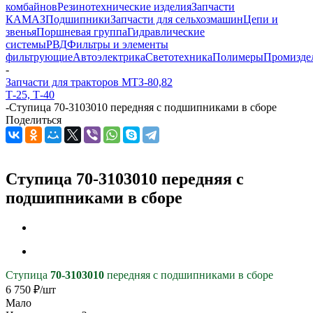
комбайнов
Резинотехнические изделия
Запчасти
КАМАЗ
Подшипники
Запчасти для сельхозмашин
Цепи и
звенья
Поршневая группа
Гидравлические
системы
РВД
Фильтры и элементы
фильтрующие
Автоэлектрика
Светотехника
Полимеры
Промизде
-
Запчасти для тракторов МТЗ-80,82
Т-25, Т-40
-
Ступица 70-3103010 передняя с подшипниками в сборе
Поделиться
Ступица 70-3103010 передняя с
подшипниками в сборе
Ступица
70-3103010
передняя с подшипниками в сборе
6 750
₽
/шт
Мало