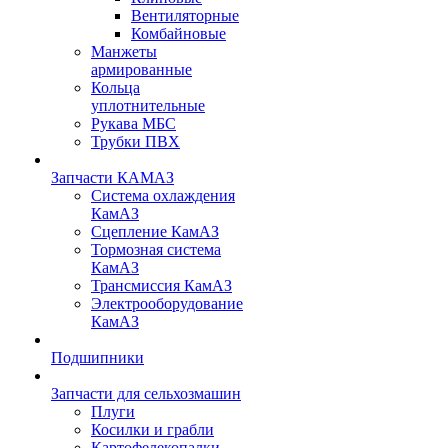
Вентиляторные
Комбайновые
Манжеты
армированные
Кольца
уплотнительные
Рукава МБС
Трубки ПВХ
Запчасти КАМАЗ
Система охлаждения
КамАЗ
Сцепление КамАЗ
Тормозная система
КамАЗ
Трансмиссия КамАЗ
Электрооборудование
КамАЗ
Подшипники
Запчасти для сельхозмашин
Плуги
Косилки и грабли
Картофелекопалки,