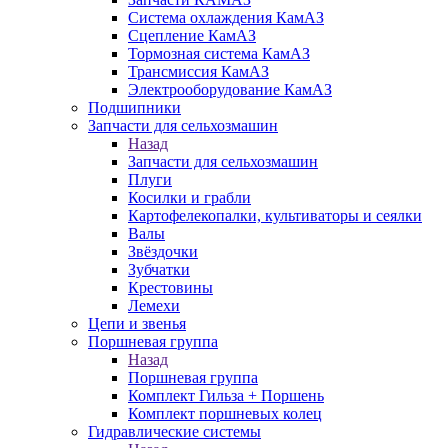
Система охлаждения КамАЗ
Сцепление КамАЗ
Тормозная система КамАЗ
Трансмиссия КамАЗ
Электрооборудование КамАЗ
Подшипники
Запчасти для сельхозмашин
Назад
Запчасти для сельхозмашин
Плуги
Косилки и грабли
Картофелекопалки, культиваторы и сеялки
Валы
Звёздочки
Зубчатки
Крестовины
Лемехи
Цепи и звенья
Поршневая группа
Назад
Поршневая группа
Комплект Гильза + Поршень
Комплект поршневых колец
Гидравлические системы