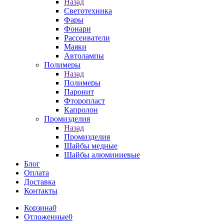
Назад
Светотехника
Фары
Фонари
Рассеиватели
Маяки
Автолампы
Полимеры
Назад
Полимеры
Паронит
Фторопласт
Капролон
Промизделия
Назад
Промизделия
Шайбы медные
Шайбы алюминиевые
Блог
Оплата
Доставка
Контакты
Корзина
0
Отложенные
0