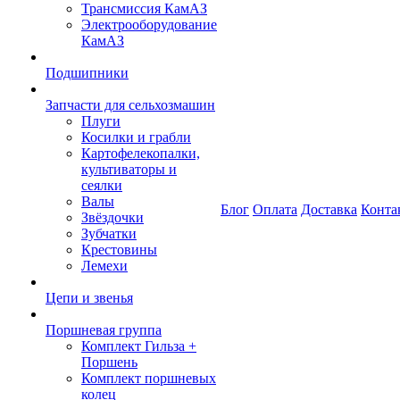
Трансмиссия КамАЗ
Электрооборудование
КамАЗ
Подшипники
Запчасти для сельхозмашин
Плуги
Косилки и грабли
Картофелекопалки,
культиваторы и
сеялки
Валы
Блог
Оплата
Доставка
Конта
Звёздочки
Зубчатки
Крестовины
Лемехи
Цепи и звенья
Поршневая группа
Комплект Гильза +
Поршень
Комплект поршневых
колец