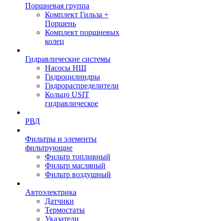
Поршневая группа
Комплект Гильза +
Поршень
Комплект поршневых
колец
Гидравлические системы
Насосы НШ
Гидроцилиндры
Гидрораспределители
Кольцо USIT
гидравлическое
РВД
Фильтры и элементы
фильтрующие
Фильтр топливный
Фильтр масляный
Фильтр воздушный
Автоэлектрика
Датчики
Термостаты
Указатели