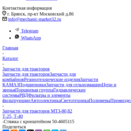
Контактная информация
г. Брянск, пр-кт Московский д.86
info@mechanic-market32.ru
Telegram
WhatsApp
Главная
-
Каталог
-
Запчасти для тракторов
Запчасти для тракторов
Запчасти для
комбайнов
Резинотехнические изделия
Запчасти
КАМАЗ
Подшипники
Запчасти для сельхозмашин
Цепи и
звенья
Поршневая группа
Гидравлические
системы
РВД
Фильтры и элементы
фильтрующие
Автоэлектрика
Светотехника
Полимеры
Промизде
-
Запчасти для тракторов МТЗ-80,82
Т-25, Т-40
-
Стяжка с кронштейном 50-4605115
Поделиться