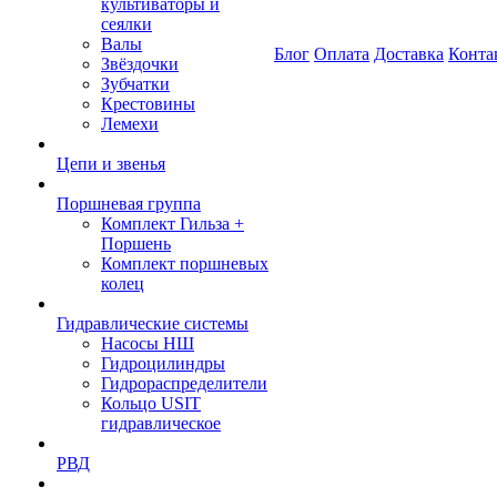
культиваторы и
сеялки
Валы
Блог
Оплата
Доставка
Конта
Звёздочки
Зубчатки
Крестовины
Лемехи
Цепи и звенья
Поршневая группа
Комплект Гильза +
Поршень
Комплект поршневых
колец
Гидравлические системы
Насосы НШ
Гидроцилиндры
Гидрораспределители
Кольцо USIT
гидравлическое
РВД