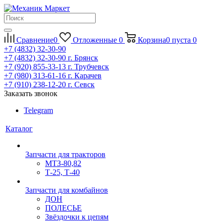
Сравнение
0
Отложенные
0
Корзина
0
пуста
0
+7 (4832) 32-30-90
+7 (4832) 32-30-90
г. Брянск
+7 (920) 855-33-13
г. Трубчевск
+7 (980) 313-61-16
г. Карачев
+7 (910) 238-12-20
г. Севск
Заказать звонок
Telegram
Каталог
Запчасти для тракторов
МТЗ-80,82
Т-25, Т-40
Запчасти для комбайнов
ДОН
ПОЛЕСЬЕ
Звёздочки к цепям