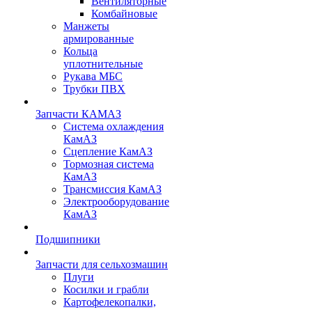
Вентиляторные
Комбайновые
Манжеты
армированные
Кольца
уплотнительные
Рукава МБС
Трубки ПВХ
Запчасти КАМАЗ
Система охлаждения
КамАЗ
Сцепление КамАЗ
Тормозная система
КамАЗ
Трансмиссия КамАЗ
Электрооборудование
КамАЗ
Подшипники
Запчасти для сельхозмашин
Плуги
Косилки и грабли
Картофелекопалки,