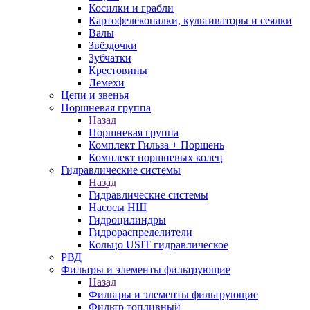
Косилки и грабли
Картофелекопалки, культиваторы и сеялки
Валы
Звёздочки
Зубчатки
Крестовины
Лемехи
Цепи и звенья
Поршневая группа
Назад
Поршневая группа
Комплект Гильза + Поршень
Комплект поршневых колец
Гидравлические системы
Назад
Гидравлические системы
Насосы НШ
Гидроцилиндры
Гидрораспределители
Кольцо USIT гидравлическое
РВД
Фильтры и элементы фильтрующие
Назад
Фильтры и элементы фильтрующие
Фильтр топливный