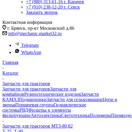
+7 (980) 313-61-16
г. Карачев
+7 (910) 238-12-20
г. Севск
Заказать звонок
Контактная информация
г. Брянск, пр-кт Московский д.86
info@mechanic-market32.ru
Telegram
WhatsApp
Главная
-
Каталог
-
Запчасти для тракторов
Запчасти для тракторов
Запчасти для
комбайнов
Резинотехнические изделия
Запчасти
КАМАЗ
Подшипники
Запчасти для сельхозмашин
Цепи и
звенья
Поршневая группа
Гидравлические
системы
РВД
Фильтры и элементы
фильтрующие
Автоэлектрика
Светотехника
Полимеры
Промизде
-
Запчасти для тракторов МТЗ-80,82
Т-25, Т-40