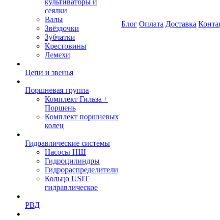
культиваторы и
сеялки
Валы
Блог
Оплата
Доставка
Конта
Звёздочки
Зубчатки
Крестовины
Лемехи
Цепи и звенья
Поршневая группа
Комплект Гильза +
Поршень
Комплект поршневых
колец
Гидравлические системы
Насосы НШ
Гидроцилиндры
Гидрораспределители
Кольцо USIT
гидравлическое
РВД