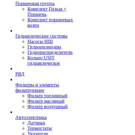
Поршневая группа
Комплект Гильза +
Поршень
Комплект поршневых
колец
Гидравлические системы
Насосы НШ
Гидроцилиндры
Гидрораспределители
Кольцо USIT
гидравлическое
РВД
Фильтры и элементы
фильтрующие
Фильтр топливный
Фильтр масляный
Фильтр воздушный
Автоэлектрика
Датчики
Термостаты
Указатели