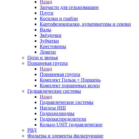
Назад
Запчасти для сельхозмашин
Плуги
Косилки и грабли
Картофелекопалки, культиваторы и сеялки
Валы
Звёздочки
Зубчатки
Крестовины
Лемехи
Цепи и звенья
Поршневая группа
Назад
Поршневая группа
Комплект Гильза + Поршень
Комплект поршневых колец
Гидравлические системы
Назад
Гидравлические системы
Насосы НШ
Гидроцилиндры
Гидрораспределители
Кольцо USIT гидравлическое
РВД
Фильтры и элементы фильтрующие