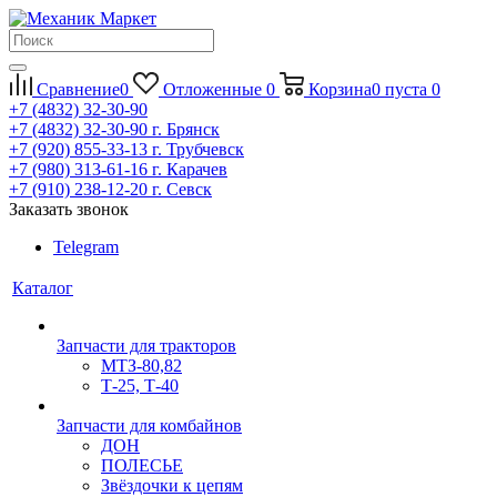
Сравнение
0
Отложенные
0
Корзина
0
пуста
0
+7 (4832) 32-30-90
+7 (4832) 32-30-90
г. Брянск
+7 (920) 855-33-13
г. Трубчевск
+7 (980) 313-61-16
г. Карачев
+7 (910) 238-12-20
г. Севск
Заказать звонок
Telegram
Каталог
Запчасти для тракторов
МТЗ-80,82
Т-25, Т-40
Запчасти для комбайнов
ДОН
ПОЛЕСЬЕ
Звёздочки к цепям