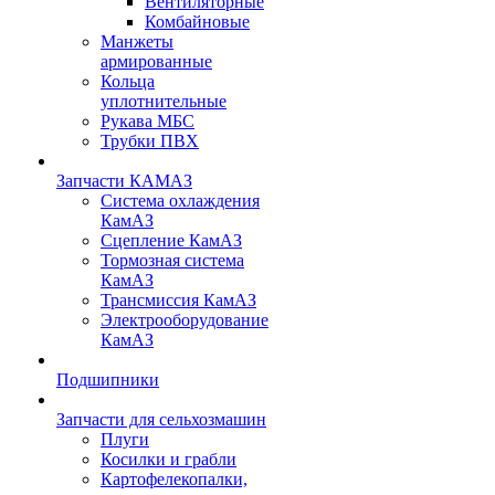
Вентиляторные
Комбайновые
Манжеты
армированные
Кольца
уплотнительные
Рукава МБС
Трубки ПВХ
Запчасти КАМАЗ
Система охлаждения
КамАЗ
Сцепление КамАЗ
Тормозная система
КамАЗ
Трансмиссия КамАЗ
Электрооборудование
КамАЗ
Подшипники
Запчасти для сельхозмашин
Плуги
Косилки и грабли
Картофелекопалки,