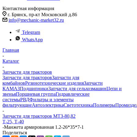
Контактная информация
г. Брянск, пр-кт Московский д.86
info@mechanic-market32.ru
Telegram
WhatsApp
Главная
-
Каталог
-
Запчасти для тракторов
Запчасти для тракторов
Запчасти для
комбайнов
Резинотехнические изделия
Запчасти
КАМАЗ
Подшипники
Запчасти для сельхозмашин
Цепи и
звенья
Поршневая группа
Гидравлические
системы
РВД
Фильтры и элементы
фильтрующие
Автоэлектрика
Светотехника
Полимеры
Промизде
-
Запчасти для тракторов МТЗ-80,82
Т-25, Т-40
-
Манжета армированная 1.2-26*35*7-1
Поделиться