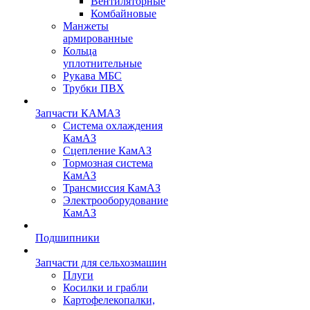
Вентиляторные
Комбайновые
Манжеты
армированные
Кольца
уплотнительные
Рукава МБС
Трубки ПВХ
Запчасти КАМАЗ
Система охлаждения
КамАЗ
Сцепление КамАЗ
Тормозная система
КамАЗ
Трансмиссия КамАЗ
Электрооборудование
КамАЗ
Подшипники
Запчасти для сельхозмашин
Плуги
Косилки и грабли
Картофелекопалки,