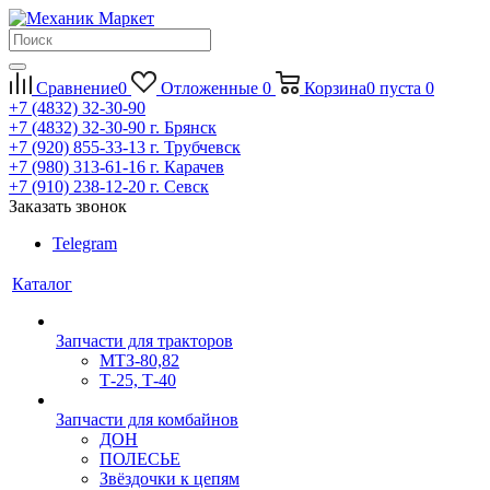
Сравнение
0
Отложенные
0
Корзина
0
пуста
0
+7 (4832) 32-30-90
+7 (4832) 32-30-90
г. Брянск
+7 (920) 855-33-13
г. Трубчевск
+7 (980) 313-61-16
г. Карачев
+7 (910) 238-12-20
г. Севск
Заказать звонок
Telegram
Каталог
Запчасти для тракторов
МТЗ-80,82
Т-25, Т-40
Запчасти для комбайнов
ДОН
ПОЛЕСЬЕ
Звёздочки к цепям