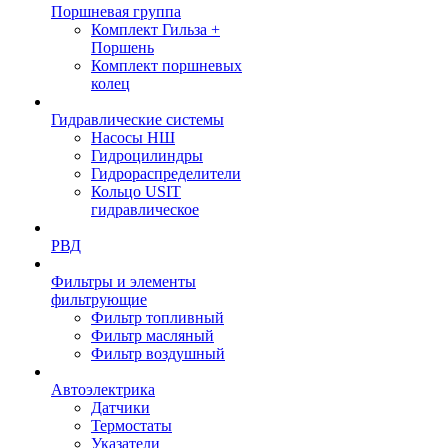
Поршневая группа
Комплект Гильза +
Поршень
Комплект поршневых
колец
Гидравлические системы
Насосы НШ
Гидроцилиндры
Гидрораспределители
Кольцо USIT
гидравлическое
РВД
Фильтры и элементы
фильтрующие
Фильтр топливный
Фильтр масляный
Фильтр воздушный
Автоэлектрика
Датчики
Термостаты
Указатели