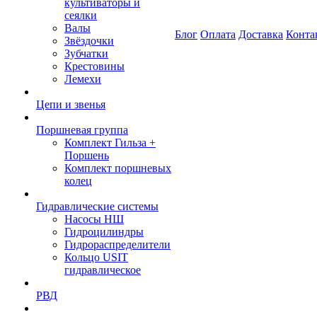
культиваторы и
сеялки
Валы
Блог
Оплата
Доставка
Конта
Звёздочки
Зубчатки
Крестовины
Лемехи
Цепи и звенья
Поршневая группа
Комплект Гильза +
Поршень
Комплект поршневых
колец
Гидравлические системы
Насосы НШ
Гидроцилиндры
Гидрораспределители
Кольцо USIT
гидравлическое
РВД