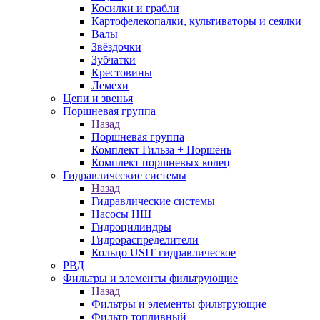
Косилки и грабли
Картофелекопалки, культиваторы и сеялки
Валы
Звёздочки
Зубчатки
Крестовины
Лемехи
Цепи и звенья
Поршневая группа
Назад
Поршневая группа
Комплект Гильза + Поршень
Комплект поршневых колец
Гидравлические системы
Назад
Гидравлические системы
Насосы НШ
Гидроцилиндры
Гидрораспределители
Кольцо USIT гидравлическое
РВД
Фильтры и элементы фильтрующие
Назад
Фильтры и элементы фильтрующие
Фильтр топливный