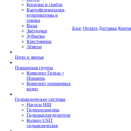
Косилки и грабли
Картофелекопалки,
культиваторы и
сеялки
Валы
Блог
Оплата
Доставка
Конта
Звёздочки
Зубчатки
Крестовины
Лемехи
Цепи и звенья
Поршневая группа
Комплект Гильза +
Поршень
Комплект поршневых
колец
Гидравлические системы
Насосы НШ
Гидроцилиндры
Гидрораспределители
Кольцо USIT
гидравлическое