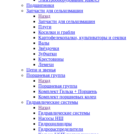
Подшипники
Запчасти для сельхозмашин
Назад
Запчасти для сельхозмашин
Плуги
Косилки и грабли
Картофелекопалки, культиваторы и сеялки
Валы
Звёздочки
Зубчатки
Крестовины
Лемехи
Цепи и звенья
Поршневая группа
Назад
Поршневая группа
Комплект Гильза + Поршень
Комплект поршневых колец
Гидравлические системы
Назад
Гидравлические системы
Насосы НШ
Гидроцилиндры
Гидрораспределители