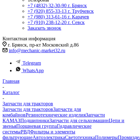
+7 (4832) 32-30-90
г. Брянск
+7 (920) 855-33-13
г. Трубчевск
+7 (980) 313-61-16
г. Карачев
+7 (910) 238-12-20
г. Севск
Заказать звонок
Контактная информация
г. Брянск, пр-кт Московский д.86
info@mechanic-market32.ru
Telegram
WhatsApp
Главная
-
Каталог
-
Запчасти для тракторов
Запчасти для тракторов
Запчасти для
комбайнов
Резинотехнические изделия
Запчасти
КАМАЗ
Подшипники
Запчасти для сельхозмашин
Цепи и
звенья
Поршневая группа
Гидравлические
системы
РВД
Фильтры и элементы
фильтрующие
Автоэлектрика
Светотехника
Полимеры
Промизде