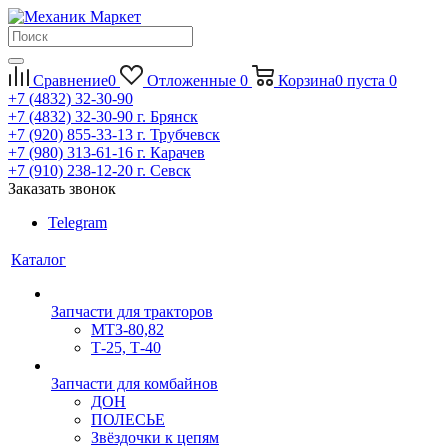
Сравнение
0
Отложенные
0
Корзина
0
пуста
0
+7 (4832) 32-30-90
+7 (4832) 32-30-90
г. Брянск
+7 (920) 855-33-13
г. Трубчевск
+7 (980) 313-61-16
г. Карачев
+7 (910) 238-12-20
г. Севск
Заказать звонок
Telegram
Каталог
Запчасти для тракторов
МТЗ-80,82
Т-25, Т-40
Запчасти для комбайнов
ДОН
ПОЛЕСЬЕ
Звёздочки к цепям