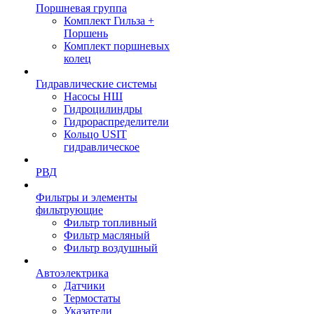
Поршневая группа
Комплект Гильза +
Поршень
Комплект поршневых
колец
Гидравлические системы
Насосы НШ
Гидроцилиндры
Гидрораспределители
Кольцо USIT
гидравлическое
РВД
Фильтры и элементы
фильтрующие
Фильтр топливный
Фильтр масляный
Фильтр воздушный
Автоэлектрика
Датчики
Термостаты
Указатели