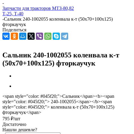
-
Запчасти для тракторов МТЗ-80,82
Т-25, Т-40
-
Сальник 240-1002055 коленвала к-т (50х70+100х125)
фторкаучук
Поделиться
Сальник 240-1002055 коленвала к-т
(50х70+100х125) фторкаучук
<span style="color: #045f20;">Сальник</span><b><span
style="color: #045f20;"> 240-1002055</span></b><span
style="color: #045f20;"> коленвала к-т (50х70+100х125)
фторкаучук</span>
795
₽
/шт
Достаточно
Нашли дешевле?