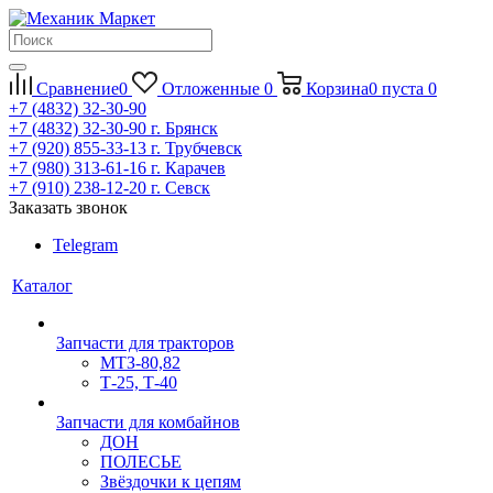
Сравнение
0
Отложенные
0
Корзина
0
пуста
0
+7 (4832) 32-30-90
+7 (4832) 32-30-90
г. Брянск
+7 (920) 855-33-13
г. Трубчевск
+7 (980) 313-61-16
г. Карачев
+7 (910) 238-12-20
г. Севск
Заказать звонок
Telegram
Каталог
Запчасти для тракторов
МТЗ-80,82
Т-25, Т-40
Запчасти для комбайнов
ДОН
ПОЛЕСЬЕ
Звёздочки к цепям