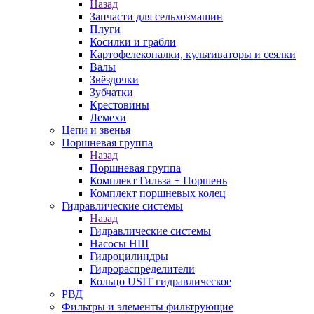
Назад
Запчасти для сельхозмашин
Плуги
Косилки и грабли
Картофелекопалки, культиваторы и сеялки
Валы
Звёздочки
Зубчатки
Крестовины
Лемехи
Цепи и звенья
Поршневая группа
Назад
Поршневая группа
Комплект Гильза + Поршень
Комплект поршневых колец
Гидравлические системы
Назад
Гидравлические системы
Насосы НШ
Гидроцилиндры
Гидрораспределители
Кольцо USIT гидравлическое
РВД
Фильтры и элементы фильтрующие