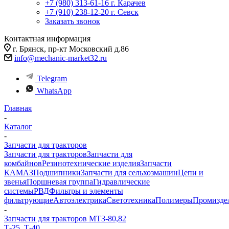
+7 (980) 313-61-16
г. Карачев
+7 (910) 238-12-20
г. Севск
Заказать звонок
Контактная информация
г. Брянск, пр-кт Московский д.86
info@mechanic-market32.ru
Telegram
WhatsApp
Главная
-
Каталог
-
Запчасти для тракторов
Запчасти для тракторов
Запчасти для
комбайнов
Резинотехнические изделия
Запчасти
КАМАЗ
Подшипники
Запчасти для сельхозмашин
Цепи и
звенья
Поршневая группа
Гидравлические
системы
РВД
Фильтры и элементы
фильтрующие
Автоэлектрика
Светотехника
Полимеры
Промизде
-
Запчасти для тракторов МТЗ-80,82
Т-25, Т-40