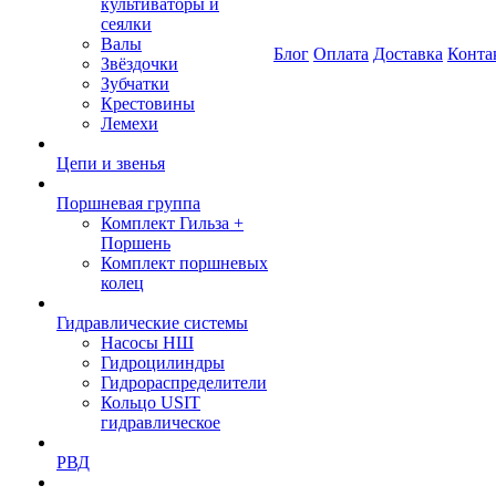
культиваторы и
сеялки
Валы
Блог
Оплата
Доставка
Конта
Звёздочки
Зубчатки
Крестовины
Лемехи
Цепи и звенья
Поршневая группа
Комплект Гильза +
Поршень
Комплект поршневых
колец
Гидравлические системы
Насосы НШ
Гидроцилиндры
Гидрораспределители
Кольцо USIT
гидравлическое
РВД