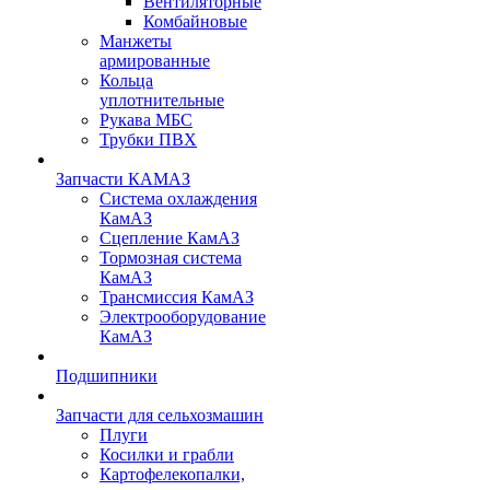
Вентиляторные
Комбайновые
Манжеты
армированные
Кольца
уплотнительные
Рукава МБС
Трубки ПВХ
Запчасти КАМАЗ
Система охлаждения
КамАЗ
Сцепление КамАЗ
Тормозная система
КамАЗ
Трансмиссия КамАЗ
Электрооборудование
КамАЗ
Подшипники
Запчасти для сельхозмашин
Плуги
Косилки и грабли
Картофелекопалки,