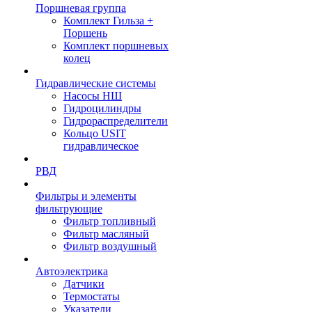
Поршневая группа
Комплект Гильза +
Поршень
Комплект поршневых
колец
Гидравлические системы
Насосы НШ
Гидроцилиндры
Гидрораспределители
Кольцо USIT
гидравлическое
РВД
Фильтры и элементы
фильтрующие
Фильтр топливный
Фильтр масляный
Фильтр воздушный
Автоэлектрика
Датчики
Термостаты
Указатели