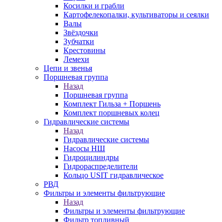
Косилки и грабли
Картофелекопалки, культиваторы и сеялки
Валы
Звёздочки
Зубчатки
Крестовины
Лемехи
Цепи и звенья
Поршневая группа
Назад
Поршневая группа
Комплект Гильза + Поршень
Комплект поршневых колец
Гидравлические системы
Назад
Гидравлические системы
Насосы НШ
Гидроцилиндры
Гидрораспределители
Кольцо USIT гидравлическое
РВД
Фильтры и элементы фильтрующие
Назад
Фильтры и элементы фильтрующие
Фильтр топливный