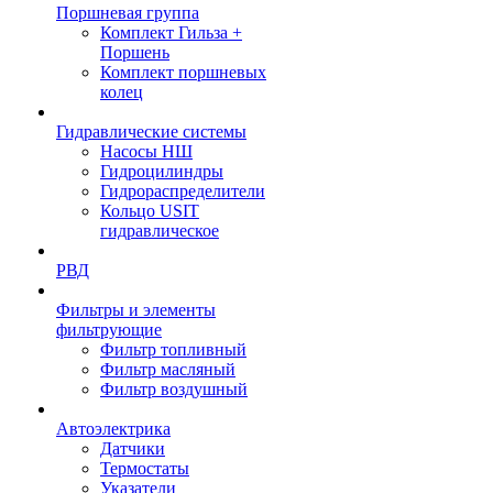
Поршневая группа
Комплект Гильза +
Поршень
Комплект поршневых
колец
Гидравлические системы
Насосы НШ
Гидроцилиндры
Гидрораспределители
Кольцо USIT
гидравлическое
РВД
Фильтры и элементы
фильтрующие
Фильтр топливный
Фильтр масляный
Фильтр воздушный
Автоэлектрика
Датчики
Термостаты
Указатели