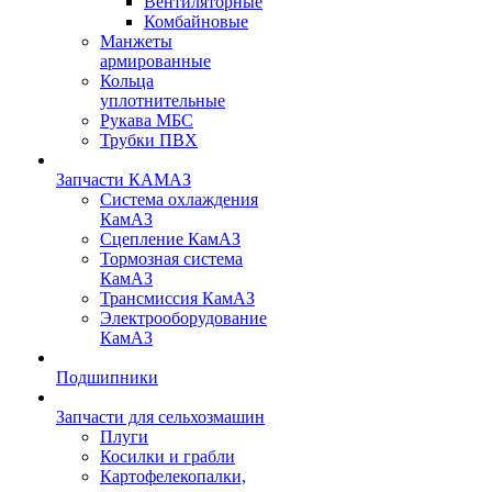
Вентиляторные
Комбайновые
Манжеты
армированные
Кольца
уплотнительные
Рукава МБС
Трубки ПВХ
Запчасти КАМАЗ
Система охлаждения
КамАЗ
Сцепление КамАЗ
Тормозная система
КамАЗ
Трансмиссия КамАЗ
Электрооборудование
КамАЗ
Подшипники
Запчасти для сельхозмашин
Плуги
Косилки и грабли
Картофелекопалки,