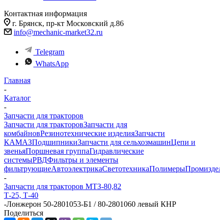
Контактная информация
г. Брянск, пр-кт Московский д.86
info@mechanic-market32.ru
Telegram
WhatsApp
Главная
-
Каталог
-
Запчасти для тракторов
Запчасти для тракторов
Запчасти для
комбайнов
Резинотехнические изделия
Запчасти
КАМАЗ
Подшипники
Запчасти для сельхозмашин
Цепи и
звенья
Поршневая группа
Гидравлические
системы
РВД
Фильтры и элементы
фильтрующие
Автоэлектрика
Светотехника
Полимеры
Промизде
-
Запчасти для тракторов МТЗ-80,82
Т-25, Т-40
-
Лонжерон 50-2801053-Б1 / 80-2801060 левый КНР
Поделиться