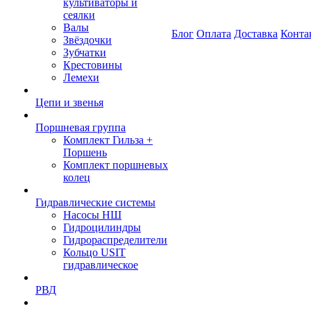
культиваторы и
сеялки
Валы
Блог
Оплата
Доставка
Конта
Звёздочки
Зубчатки
Крестовины
Лемехи
Цепи и звенья
Поршневая группа
Комплект Гильза +
Поршень
Комплект поршневых
колец
Гидравлические системы
Насосы НШ
Гидроцилиндры
Гидрораспределители
Кольцо USIT
гидравлическое
РВД