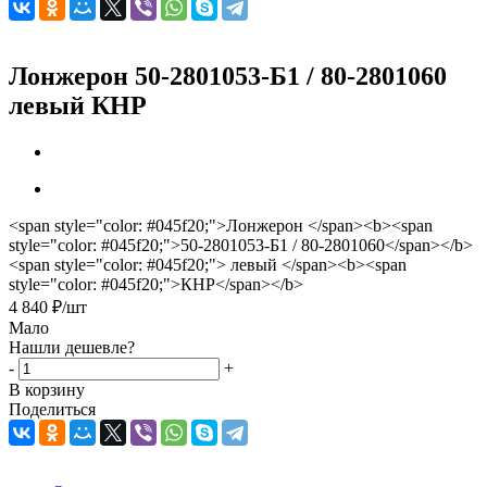
Лонжерон 50-2801053-Б1 / 80-2801060
левый КНР
<span style="color: #045f20;">Лонжерон </span><b><span
style="color: #045f20;">50-2801053-Б1 / 80-2801060</span></b>
<span style="color: #045f20;"> левый </span><b><span
style="color: #045f20;">КНР</span></b>
4 840
₽
/шт
Мало
Нашли дешевле?
-
+
В корзину
Поделиться