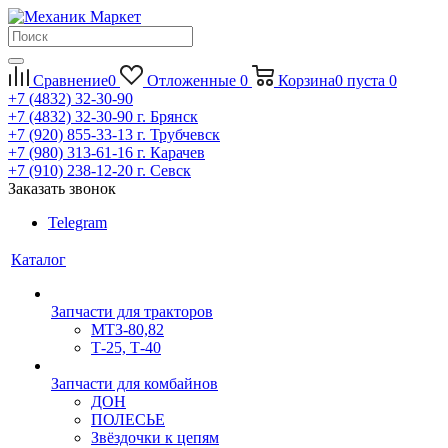
Сравнение
0
Отложенные
0
Корзина
0
пуста
0
+7 (4832) 32-30-90
+7 (4832) 32-30-90
г. Брянск
+7 (920) 855-33-13
г. Трубчевск
+7 (980) 313-61-16
г. Карачев
+7 (910) 238-12-20
г. Севск
Заказать звонок
Telegram
Каталог
Запчасти для тракторов
МТЗ-80,82
Т-25, Т-40
Запчасти для комбайнов
ДОН
ПОЛЕСЬЕ
Звёздочки к цепям