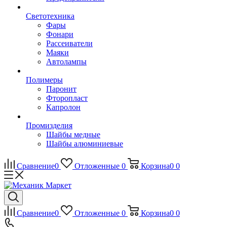
Светотехника
Фары
Фонари
Рассеиватели
Маяки
Автолампы
Полимеры
Паронит
Фторопласт
Капролон
Промизделия
Шайбы медные
Шайбы алюминиевые
Сравнение
0
Отложенные
0
Корзина
0
0
Сравнение
0
Отложенные
0
Корзина
0
0