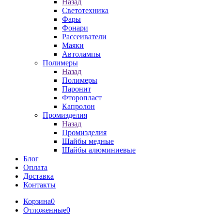
Назад
Светотехника
Фары
Фонари
Рассеиватели
Маяки
Автолампы
Полимеры
Назад
Полимеры
Паронит
Фторопласт
Капролон
Промизделия
Назад
Промизделия
Шайбы медные
Шайбы алюминиевые
Блог
Оплата
Доставка
Контакты
Корзина
0
Отложенные
0