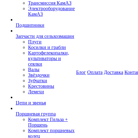
Трансмиссия КамАЗ
Электрооборудование
КамАЗ
Подшипники
Запчасти для сельхозмашин
Плуги
Косилки и грабли
Картофелекопалки,
культиваторы и
сеялки
Валы
Блог
Оплата
Доставка
Конта
Звёздочки
Зубчатки
Крестовины
Лемехи
Цепи и звенья
Поршневая группа
Комплект Гильза +
Поршень
Комплект поршневых
колец