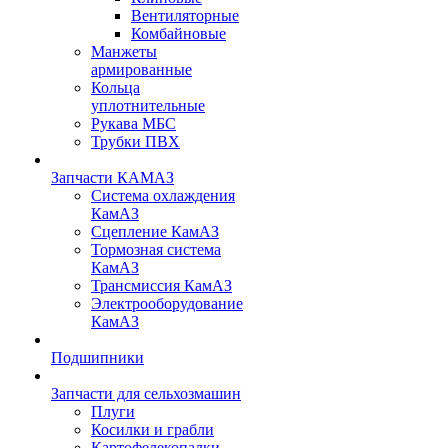
Вентиляторные
Комбайновые
Манжеты
армированные
Кольца
уплотнительные
Рукава МБС
Трубки ПВХ
Запчасти КАМАЗ
Система охлаждения
КамАЗ
Сцепление КамАЗ
Тормозная система
КамАЗ
Трансмиссия КамАЗ
Электрооборудование
КамАЗ
Подшипники
Запчасти для сельхозмашин
Плуги
Косилки и грабли
Картофелекопалки,