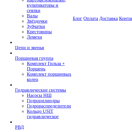
культиваторы и
сеялки
Валы
Блог
Оплата
Доставка
Конта
Звёздочки
Зубчатки
Крестовины
Лемехи
Цепи и звенья
Поршневая группа
Комплект Гильза +
Поршень
Комплект поршневых
колец
Гидравлические системы
Насосы НШ
Гидроцилиндры
Гидрораспределители
Кольцо USIT
гидравлическое
РВД