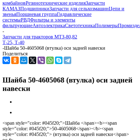
комбайнов
Резинотехнические изделия
Запчасти
КАМАЗ
Подшипники
Запчасти для сельхозмашин
Цепи и
звенья
Поршневая группа
Гидравлические
системы
РВД
Фильтры и элементы
фильтрующие
Автоэлектрика
Светотехника
Полимеры
Промизде
-
Запчасти для тракторов МТЗ-80,82
Т-25, Т-40
-
Шайба 50-4605068 (втулка) оси задней навески
Поделиться
Шайба 50-4605068 (втулка) оси задней
навески
<span style="color: #045f20;">Шайба </span><b><span
style="color: #045f20;">50-4605068</span></b><span
style="color: #045f20;"> (втулка) оси задней навески</span>