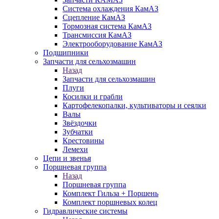
Система охлаждения КамАЗ
Сцепление КамАЗ
Тормозная система КамАЗ
Трансмиссия КамАЗ
Электрооборудование КамАЗ
Подшипники
Запчасти для сельхозмашин
Назад
Запчасти для сельхозмашин
Плуги
Косилки и грабли
Картофелекопалки, культиваторы и сеялки
Валы
Звёздочки
Зубчатки
Крестовины
Лемехи
Цепи и звенья
Поршневая группа
Назад
Поршневая группа
Комплект Гильза + Поршень
Комплект поршневых колец
Гидравлические системы