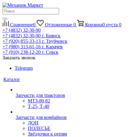
Сравнение
0
Отложенные
0
Корзина
0
пуста
0
+7 (4832) 32-30-90
+7 (4832) 32-30-90
г. Брянск
+7 (920) 855-33-13
г. Трубчевск
+7 (980) 313-61-16
г. Карачев
+7 (910) 238-12-20
г. Севск
Заказать звонок
Telegram
Каталог
Запчасти для тракторов
МТЗ-80,82
Т-25, Т-40
Запчасти для комбайнов
ДОН
ПОЛЕСЬЕ
Звёздочки к цепям