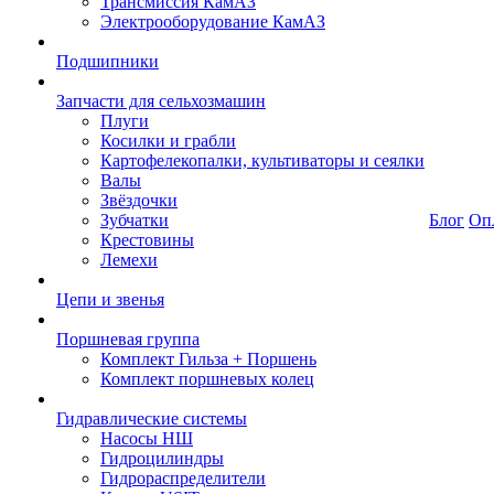
Трансмиссия КамАЗ
Электрооборудование КамАЗ
Подшипники
Запчасти для сельхозмашин
Плуги
Косилки и грабли
Картофелекопалки, культиваторы и сеялки
Валы
Звёздочки
Зубчатки
Блог
Оп
Крестовины
Лемехи
Цепи и звенья
Поршневая группа
Комплект Гильза + Поршень
Комплект поршневых колец
Гидравлические системы
Насосы НШ
Гидроцилиндры
Гидрораспределители