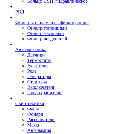
Кольцо USIT гидравлическое
РВД
Фильтры и элементы фильтрующие
Фильтр топливный
Фильтр масляный
Фильтр воздушный
Автоэлектрика
Датчики
Термостаты
Указатели
Реле
Генераторы
Стартеры
Выключатели
Предохранители
Светотехника
Фары
Фонари
Рассеиватели
Маяки
Автолампы