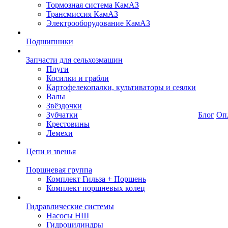
Тормозная система КамАЗ
Трансмиссия КамАЗ
Электрооборудование КамАЗ
Подшипники
Запчасти для сельхозмашин
Плуги
Косилки и грабли
Картофелекопалки, культиваторы и сеялки
Валы
Звёздочки
Зубчатки
Блог
Оп
Крестовины
Лемехи
Цепи и звенья
Поршневая группа
Комплект Гильза + Поршень
Комплект поршневых колец
Гидравлические системы
Насосы НШ
Гидроцилиндры