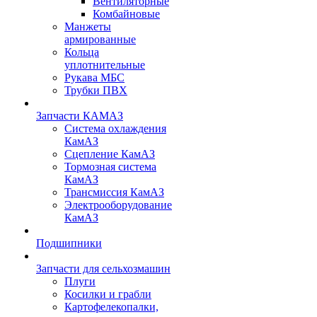
Вентиляторные
Комбайновые
Манжеты
армированные
Кольца
уплотнительные
Рукава МБС
Трубки ПВХ
Запчасти КАМАЗ
Система охлаждения
КамАЗ
Сцепление КамАЗ
Тормозная система
КамАЗ
Трансмиссия КамАЗ
Электрооборудование
КамАЗ
Подшипники
Запчасти для сельхозмашин
Плуги
Косилки и грабли
Картофелекопалки,