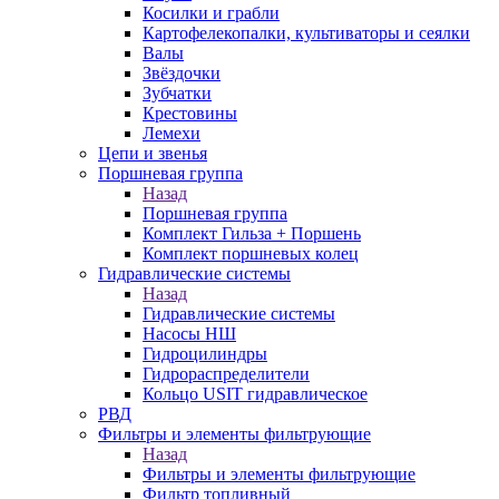
Косилки и грабли
Картофелекопалки, культиваторы и сеялки
Валы
Звёздочки
Зубчатки
Крестовины
Лемехи
Цепи и звенья
Поршневая группа
Назад
Поршневая группа
Комплект Гильза + Поршень
Комплект поршневых колец
Гидравлические системы
Назад
Гидравлические системы
Насосы НШ
Гидроцилиндры
Гидрораспределители
Кольцо USIT гидравлическое
РВД
Фильтры и элементы фильтрующие
Назад
Фильтры и элементы фильтрующие
Фильтр топливный