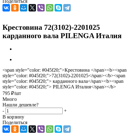
Поделиться
Крестовина 72(3102)-2201025
карданного вала PILENGA Италия
<span style="color: #045f20;">Крестовина </span><b><span
style="color: #045f20;">72(3102)-2201025</span></b><span
style="color: #045f20;"> карданного вала</span><b><span
style="color: #045f20;"> PILENGA Италия</span></b>
795
₽
/шт
Много
Нашли дешевле?
-
+
В корзину
Поделиться