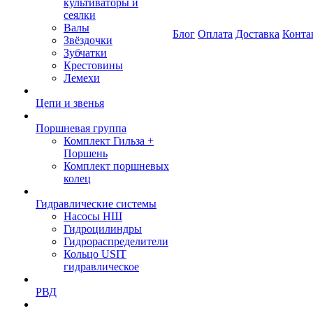
культиваторы и
сеялки
Валы
Блог
Оплата
Доставка
Конта
Звёздочки
Зубчатки
Крестовины
Лемехи
Цепи и звенья
Поршневая группа
Комплект Гильза +
Поршень
Комплект поршневых
колец
Гидравлические системы
Насосы НШ
Гидроцилиндры
Гидрораспределители
Кольцо USIT
гидравлическое
РВД