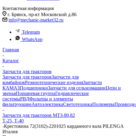
Контактная информация
г. Брянск, пр-кт Московский д.86
info@mechanic-market32.ru
Telegram
WhatsApp
Главная
-
Каталог
-
Запчасти для тракторов
Запчасти для тракторов
Запчасти для
комбайнов
Резинотехнические изделия
Запчасти
КАМАЗ
Подшипники
Запчасти для сельхозмашин
Цепи и
звенья
Поршневая группа
Гидравлические
системы
РВД
Фильтры и элементы
фильтрующие
Автоэлектрика
Светотехника
Полимеры
Промизде
-
Запчасти для тракторов МТЗ-80,82
Т-25, Т-40
-
Крестовина 72(3102)-2201025 карданного вала PILENGA
Италия