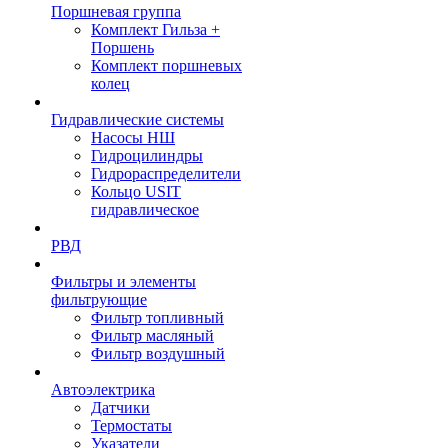
Поршневая группа
Комплект Гильза +
Поршень
Комплект поршневых
колец
Гидравлические системы
Насосы НШ
Гидроцилиндры
Гидрораспределители
Кольцо USIT
гидравлическое
РВД
Фильтры и элементы
фильтрующие
Фильтр топливный
Фильтр масляный
Фильтр воздушный
Автоэлектрика
Датчики
Термостаты
Указатели