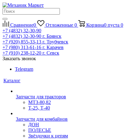
Сравнение
0
Отложенные
0
Корзина
0
пуста
0
+7 (4832) 32-30-90
+7 (4832) 32-30-90
г. Брянск
+7 (920) 855-33-13
г. Трубчевск
+7 (980) 313-61-16
г. Карачев
+7 (910) 238-12-20
г. Севск
Заказать звонок
Telegram
Каталог
Запчасти для тракторов
МТЗ-80,82
Т-25, Т-40
Запчасти для комбайнов
ДОН
ПОЛЕСЬЕ
Звёздочки к цепям