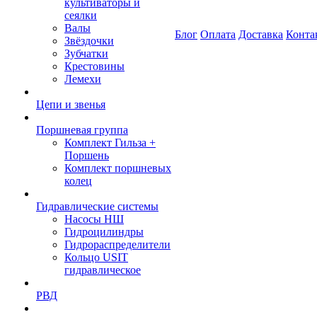
культиваторы и
сеялки
Валы
Блог
Оплата
Доставка
Конта
Звёздочки
Зубчатки
Крестовины
Лемехи
Цепи и звенья
Поршневая группа
Комплект Гильза +
Поршень
Комплект поршневых
колец
Гидравлические системы
Насосы НШ
Гидроцилиндры
Гидрораспределители
Кольцо USIT
гидравлическое
РВД