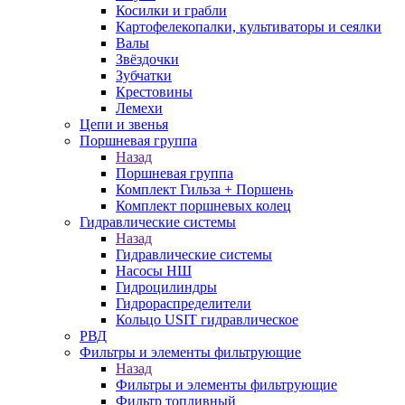
Косилки и грабли
Картофелекопалки, культиваторы и сеялки
Валы
Звёздочки
Зубчатки
Крестовины
Лемехи
Цепи и звенья
Поршневая группа
Назад
Поршневая группа
Комплект Гильза + Поршень
Комплект поршневых колец
Гидравлические системы
Назад
Гидравлические системы
Насосы НШ
Гидроцилиндры
Гидрораспределители
Кольцо USIT гидравлическое
РВД
Фильтры и элементы фильтрующие
Назад
Фильтры и элементы фильтрующие
Фильтр топливный