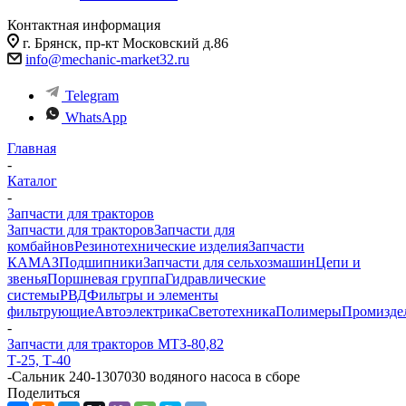
Контактная информация
г. Брянск, пр-кт Московский д.86
info@mechanic-market32.ru
Telegram
WhatsApp
Главная
-
Каталог
-
Запчасти для тракторов
Запчасти для тракторов
Запчасти для
комбайнов
Резинотехнические изделия
Запчасти
КАМАЗ
Подшипники
Запчасти для сельхозмашин
Цепи и
звенья
Поршневая группа
Гидравлические
системы
РВД
Фильтры и элементы
фильтрующие
Автоэлектрика
Светотехника
Полимеры
Промизде
-
Запчасти для тракторов МТЗ-80,82
Т-25, Т-40
-
Сальник 240-1307030 водяного насоса в сборе
Поделиться