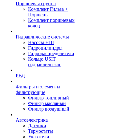
Поршневая группа
Комплект Гильза +
Поршень
Комплект поршневых
колец
Гидравлические системы
Насосы НШ
Гидроцилиндры
Гидрораспределители
Кольцо USIT
гидравлическое
РВД
Фильтры и элементы
фильтрующие
Фильтр топливный
Фильтр масляный
Фильтр воздушный
Автоэлектрика
Датчики
Термостаты
Указатели