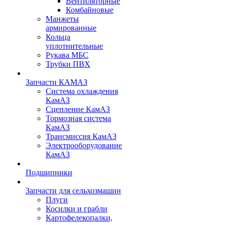
Вентиляторные
Комбайновые
Манжеты
армированные
Кольца
уплотнительные
Рукава МБС
Трубки ПВХ
Запчасти КАМАЗ
Система охлаждения
КамАЗ
Сцепление КамАЗ
Тормозная система
КамАЗ
Трансмиссия КамАЗ
Электрооборудование
КамАЗ
Подшипники
Запчасти для сельхозмашин
Плуги
Косилки и грабли
Картофелекопалки,