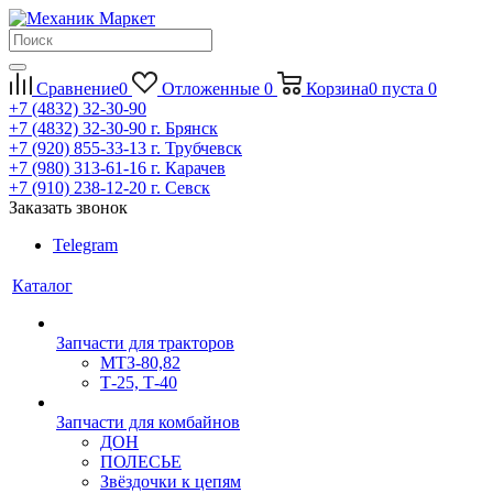
Сравнение
0
Отложенные
0
Корзина
0
пуста
0
+7 (4832) 32-30-90
+7 (4832) 32-30-90
г. Брянск
+7 (920) 855-33-13
г. Трубчевск
+7 (980) 313-61-16
г. Карачев
+7 (910) 238-12-20
г. Севск
Заказать звонок
Telegram
Каталог
Запчасти для тракторов
МТЗ-80,82
Т-25, Т-40
Запчасти для комбайнов
ДОН
ПОЛЕСЬЕ
Звёздочки к цепям