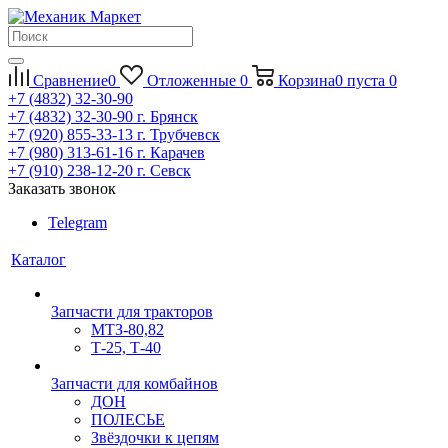
Сравнение
0
Отложенные
0
Корзина
0
пуста
0
+7 (4832) 32-30-90
+7 (4832) 32-30-90
г. Брянск
+7 (920) 855-33-13
г. Трубчевск
+7 (980) 313-61-16
г. Карачев
+7 (910) 238-12-20
г. Севск
Заказать звонок
Telegram
Каталог
Запчасти для тракторов
МТЗ-80,82
Т-25, Т-40
Запчасти для комбайнов
ДОН
ПОЛЕСЬЕ
Звёздочки к цепям