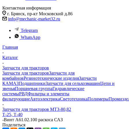
Контактная информация
г. Брянск, пр-кт Московский д.86
info@mechanic-market32.ru
Telegram
WhatsApp
Главная
-
Каталог
-
Запчасти для тракторов
Запчасти для тракторов
Запчасти для
комбайнов
Резинотехнические изделия
Запчасти
КАМАЗ
Подшипники
Запчасти для сельхозмашин
Цепи и
звенья
Поршневая группа
Гидравлические
системы
РВД
Фильтры и элементы
фильтрующие
Автоэлектрика
Светотехника
Полимеры
Промизде
-
Запчасти для тракторов МТЗ-80,82
Т-25, Т-40
-
Винт А61.02.100 раскоса САЗ
Поделиться