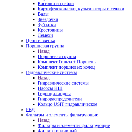
Косилки и грабли
Картофелекопалки, культиваторы и сеялки
Валы
Звёздочки
Зубчатки
Крестовины
Лемехи
Цепи и звенья
Поршневая группа
Назад
Поршневая группа
Комплект Гильза + Поршень
Комплект поршневых колец
Гидравлические системы
Назад
Гидравлические системы
Насосы НШ
Гидроцилиндры
Гидрораспределители
Кольцо USIT гидравлическое
РВД
Фильтры и элементы фильтрующие
Назад
Фильтры и элементы фильтрующие
Фильтр топливный