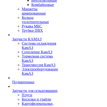
Вентиляторные
Комбайновые
Манжеты
армированные
Кольца
уплотнительные
Рукава МБС
Трубки ПВХ
Запчасти КАМАЗ
Система охлаждения
КамАЗ
Сцепление КамАЗ
Тормозная система
КамАЗ
Трансмиссия КамАЗ
Электрооборудование
КамАЗ
Подшипники
Запчасти для сельхозмашин
Плуги
Косилки и грабли
Картофелекопалки,