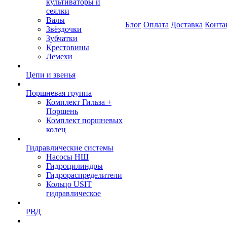
культиваторы и
сеялки
Валы
Блог
Оплата
Доставка
Конта
Звёздочки
Зубчатки
Крестовины
Лемехи
Цепи и звенья
Поршневая группа
Комплект Гильза +
Поршень
Комплект поршневых
колец
Гидравлические системы
Насосы НШ
Гидроцилиндры
Гидрораспределители
Кольцо USIT
гидравлическое
РВД