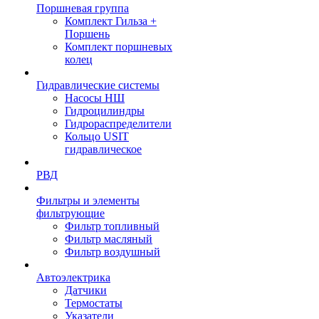
Поршневая группа
Комплект Гильза +
Поршень
Комплект поршневых
колец
Гидравлические системы
Насосы НШ
Гидроцилиндры
Гидрораспределители
Кольцо USIT
гидравлическое
РВД
Фильтры и элементы
фильтрующие
Фильтр топливный
Фильтр масляный
Фильтр воздушный
Автоэлектрика
Датчики
Термостаты
Указатели