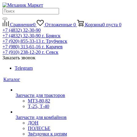
Сравнение
0
Отложенные
0
Корзина
0
пуста
0
+7 (4832) 32-30-90
+7 (4832) 32-30-90
г. Брянск
+7 (920) 855-33-13
г. Трубчевск
+7 (980) 313-61-16
г. Карачев
+7 (910) 238-12-20
г. Севск
Заказать звонок
Telegram
Каталог
Запчасти для тракторов
МТЗ-80,82
Т-25, Т-40
Запчасти для комбайнов
ДОН
ПОЛЕСЬЕ
Звёздочки к цепям