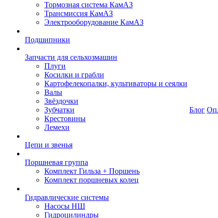
Тормозная система КамАЗ
Трансмиссия КамАЗ
Электрооборудование КамАЗ
Подшипники
Запчасти для сельхозмашин
Плуги
Косилки и грабли
Картофелекопалки, культиваторы и сеялки
Валы
Звёздочки
Зубчатки
Блог
Оп
Крестовины
Лемехи
Цепи и звенья
Поршневая группа
Комплект Гильза + Поршень
Комплект поршневых колец
Гидравлические системы
Насосы НШ
Гидроцилиндры