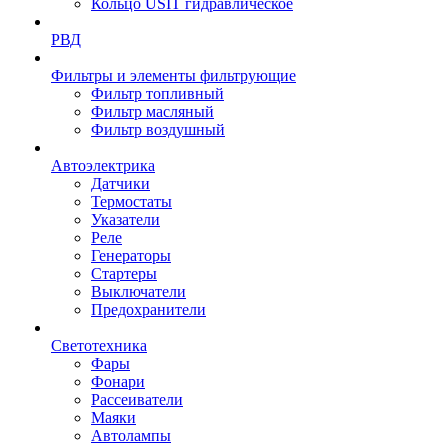
Кольцо USIT гидравлическое
РВД
Фильтры и элементы фильтрующие
Фильтр топливный
Фильтр масляный
Фильтр воздушный
Автоэлектрика
Датчики
Термостаты
Указатели
Реле
Генераторы
Стартеры
Выключатели
Предохранители
Светотехника
Фары
Фонари
Рассеиватели
Маяки
Автолампы