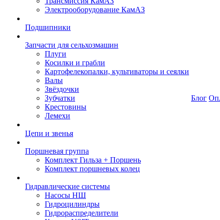
Трансмиссия КамАЗ
Электрооборудование КамАЗ
Подшипники
Запчасти для сельхозмашин
Плуги
Косилки и грабли
Картофелекопалки, культиваторы и сеялки
Валы
Звёздочки
Зубчатки
Блог
Оп
Крестовины
Лемехи
Цепи и звенья
Поршневая группа
Комплект Гильза + Поршень
Комплект поршневых колец
Гидравлические системы
Насосы НШ
Гидроцилиндры
Гидрораспределители