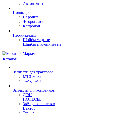
Автолампы
Полимеры
Паронит
Фторопласт
Капролон
Промизделия
Шайбы медные
Шайбы алюминиевые
Каталог
Запчасти для тракторов
МТЗ-80,82
Т-25, Т-40
Запчасти для комбайнов
ДОН
ПОЛЕСЬЕ
Звёздочки к цепям
Вектор
Торум